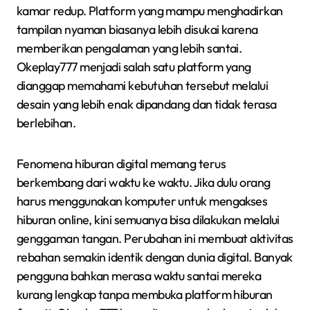
kamar redup. Platform yang mampu menghadirkan
tampilan nyaman biasanya lebih disukai karena
memberikan pengalaman yang lebih santai.
Okeplay777 menjadi salah satu platform yang
dianggap memahami kebutuhan tersebut melalui
desain yang lebih enak dipandang dan tidak terasa
berlebihan.
Fenomena hiburan digital memang terus
berkembang dari waktu ke waktu. Jika dulu orang
harus menggunakan komputer untuk mengakses
hiburan online, kini semuanya bisa dilakukan melalui
genggaman tangan. Perubahan ini membuat aktivitas
rebahan semakin identik dengan dunia digital. Banyak
pengguna bahkan merasa waktu santai mereka
kurang lengkap tanpa membuka platform hiburan