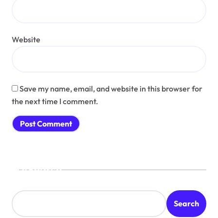
Website
Save my name, email, and website in this browser for
the next time I comment.
Search
Search