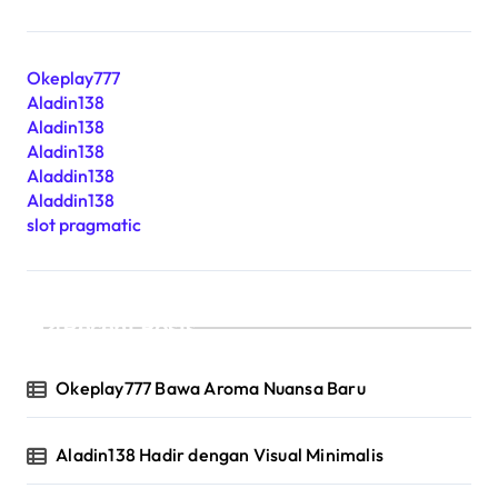
Okeplay777
Aladin138
Aladin138
Aladin138
Aladdin138
Aladdin138
slot pragmatic
Recent Posts
Okeplay777 Bawa Aroma Nuansa Baru
Aladin138 Hadir dengan Visual Minimalis