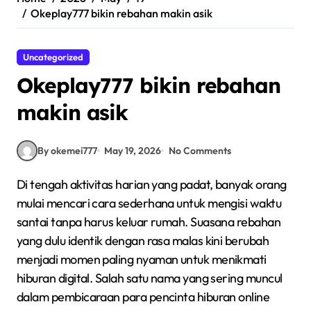
Okeplay777 bikin rebahan makin asik
Uncategorized
Okeplay777 bikin rebahan
makin asik
By okemei777
May 19, 2026
No Comments
Di tengah aktivitas harian yang padat, banyak orang
mulai mencari cara sederhana untuk mengisi waktu
santai tanpa harus keluar rumah. Suasana rebahan
yang dulu identik dengan rasa malas kini berubah
menjadi momen paling nyaman untuk menikmati
hiburan digital. Salah satu nama yang sering muncul
dalam pembicaraan para pencinta hiburan online