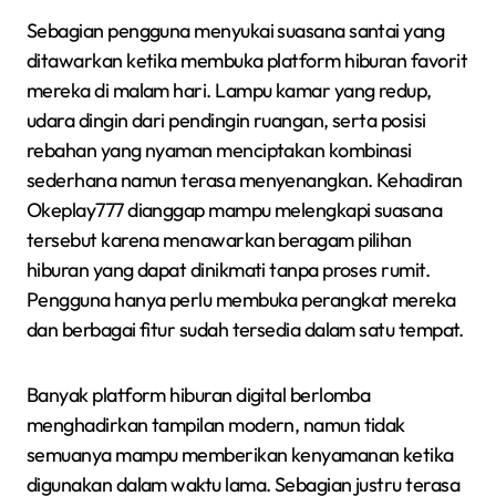
Sebagian pengguna menyukai suasana santai yang
ditawarkan ketika membuka platform hiburan favorit
mereka di malam hari. Lampu kamar yang redup,
udara dingin dari pendingin ruangan, serta posisi
rebahan yang nyaman menciptakan kombinasi
sederhana namun terasa menyenangkan. Kehadiran
Okeplay777 dianggap mampu melengkapi suasana
tersebut karena menawarkan beragam pilihan
hiburan yang dapat dinikmati tanpa proses rumit.
Pengguna hanya perlu membuka perangkat mereka
dan berbagai fitur sudah tersedia dalam satu tempat.
Banyak platform hiburan digital berlomba
menghadirkan tampilan modern, namun tidak
semuanya mampu memberikan kenyamanan ketika
digunakan dalam waktu lama. Sebagian justru terasa