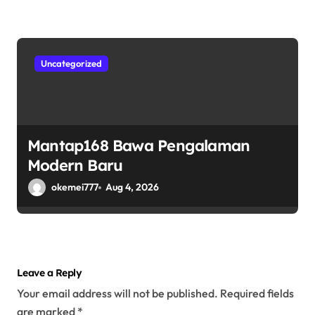
Uncategorized
Mantap168 Bawa Pengalaman
Modern Baru
okemei777
Aug 4, 2026
Leave a Reply
Your email address will not be published.
Required fields
are marked
*