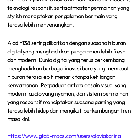
teknologi responsif, serta atmosfer permainan yang
stylish menciptakan pengalaman bermain yang
terasa lebih menyenangkan.
Aladin138 sering dikaitkan dengan suasana hiburan
digital yang menghadirkan pengalaman lebih fresh
dan modern. Dunia digital yang terus berkembang
menghadirkan berbagai inovasi baru yang membuat
hiburan terasa lebih menarik tanpa kehilangan
kenyamanan. Perpaduan antara desain visual yang
modern, audio yang nyaman, dan sistem permainan
yang responsif menciptakan suasana gaming yang
terasa lebih hidup dan mengikuti perkembangan tren
masa kini.
https://www.gta5-mods.com/users/olaviakarina