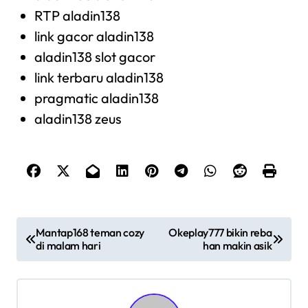
RTP aladin138
link gacor aladin138
aladin138 slot gacor
link terbaru aladin138
pragmatic aladin138
aladin138 zeus
P
Mantap168 teman cozy
Okeplay777 bikin reba
di malam hari
han makin asik
o
s
t