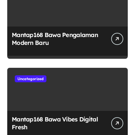
Mantap168 Bawa Pengalaman
Modern Baru
Uncategorized
Mantap168 Bawa Vibes Digital
Fresh