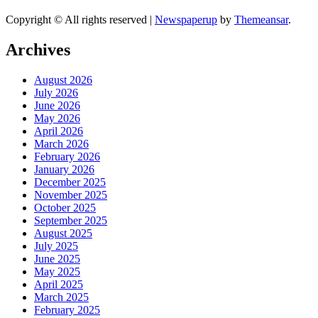
Copyright © All rights reserved
|
Newspaperup
by
Themeansar
.
Archives
August 2026
July 2026
June 2026
May 2026
April 2026
March 2026
February 2026
January 2026
December 2025
November 2025
October 2025
September 2025
August 2025
July 2025
June 2025
May 2025
April 2025
March 2025
February 2025