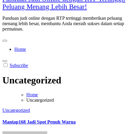
Peluang Menang Lebih Besar!
Panduan judi online dengan RTP tertinggi memberikan peluang
menang lebih besar, membantu Anda meraih sukses dalam setiap
permainan.
Home
Subscribe
Uncategorized
Home
Uncategorized
Uncategorized
Mantap168 Jadi Spot Penuh Warna