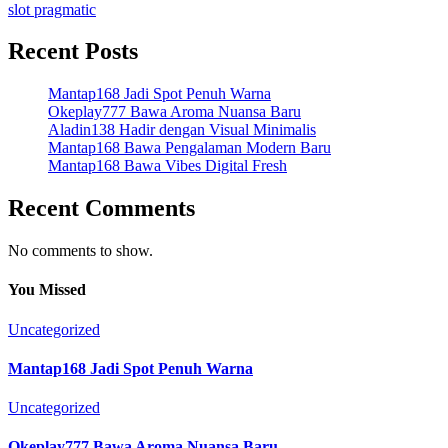
slot pragmatic
Recent Posts
Mantap168 Jadi Spot Penuh Warna
Okeplay777 Bawa Aroma Nuansa Baru
Aladin138 Hadir dengan Visual Minimalis
Mantap168 Bawa Pengalaman Modern Baru
Mantap168 Bawa Vibes Digital Fresh
Recent Comments
No comments to show.
You Missed
Uncategorized
Mantap168 Jadi Spot Penuh Warna
Uncategorized
Okeplay777 Bawa Aroma Nuansa Baru