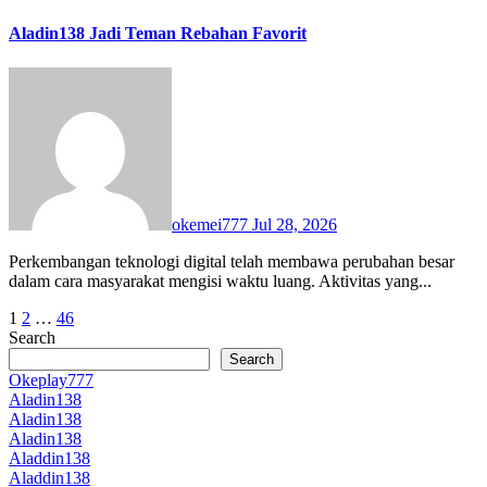
Aladin138 Jadi Teman Rebahan Favorit
okemei777
Jul 28, 2026
Perkembangan teknologi digital telah membawa perubahan besar
dalam cara masyarakat mengisi waktu luang. Aktivitas yang...
Posts
1
2
…
46
Search
pagination
Search
Okeplay777
Aladin138
Aladin138
Aladin138
Aladdin138
Aladdin138