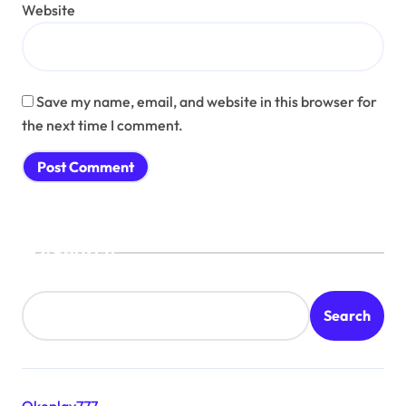
Website
Save my name, email, and website in this browser for
the next time I comment.
Search
Search
Okeplay777