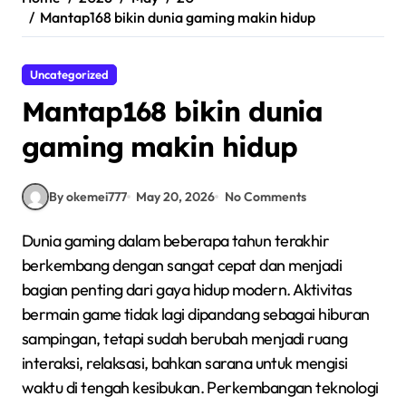
Mantap168 bikin dunia gaming makin hidup
Uncategorized
Mantap168 bikin dunia
gaming makin hidup
By okemei777
May 20, 2026
No Comments
Dunia gaming dalam beberapa tahun terakhir
berkembang dengan sangat cepat dan menjadi
bagian penting dari gaya hidup modern. Aktivitas
bermain game tidak lagi dipandang sebagai hiburan
sampingan, tetapi sudah berubah menjadi ruang
interaksi, relaksasi, bahkan sarana untuk mengisi
waktu di tengah kesibukan. Perkembangan teknologi