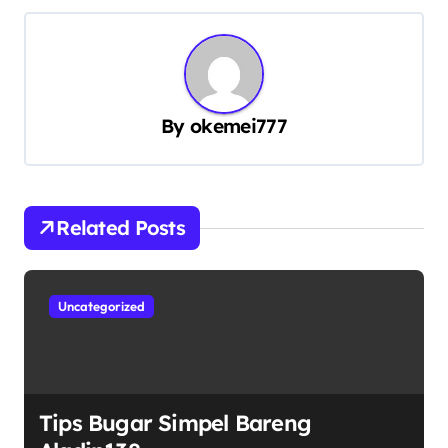
s
t
n
a
By
okemei777
v
i
g
Related Posts
a
t
i
Uncategorized
o
n
Tips Bugar Simpel Bareng