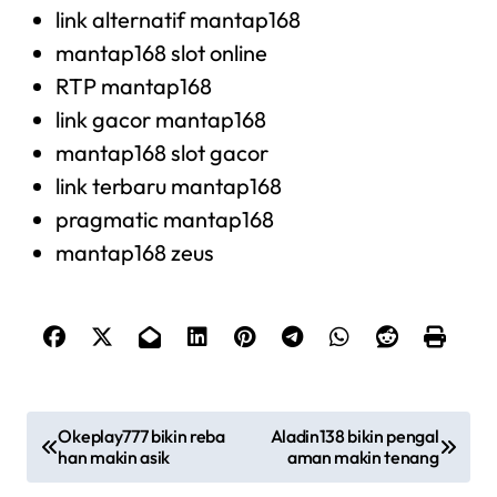
link alternatif mantap168
mantap168 slot online
RTP mantap168
link gacor mantap168
mantap168 slot gacor
link terbaru mantap168
pragmatic mantap168
mantap168 zeus
P
Okeplay777 bikin reba
Aladin138 bikin pengal
han makin asik
aman makin tenang
o