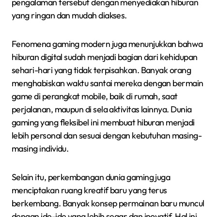
pengalaman tersebut dengan menyediakan hiburan
yang ringan dan mudah diakses.
Fenomena gaming modern juga menunjukkan bahwa
hiburan digital sudah menjadi bagian dari kehidupan
sehari-hari yang tidak terpisahkan. Banyak orang
menghabiskan waktu santai mereka dengan bermain
game di perangkat mobile, baik di rumah, saat
perjalanan, maupun di sela aktivitas lainnya. Dunia
gaming yang fleksibel ini membuat hiburan menjadi
lebih personal dan sesuai dengan kebutuhan masing-
masing individu.
Selain itu, perkembangan dunia gaming juga
menciptakan ruang kreatif baru yang terus
berkembang. Banyak konsep permainan baru muncul
dengan ide-ide yang lebih segar dan inovatif. Hal ini