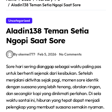
Aladin138 Teman Setia Ngopi Saat Sore
Uncategorized
Aladin138 Teman Setia
Ngopi Saat Sore
By okemei777
Feb 5, 2026
No Comments
Sore hari sering dianggap sebagai waktu paling pas
untuk berhenti sejenak dari kesibukan. Setelah
menjalani aktivitas sejak pagi, momen sore identik
dengan suasana yang lebih tenang, obrolan ringan,
dan secangkir kopi yang dinikmati perlahan. Di sela
waktu santai ini, hiburan yang tepat dapat menjadi
pelengkap yang membuat suasana semakin nyaman.