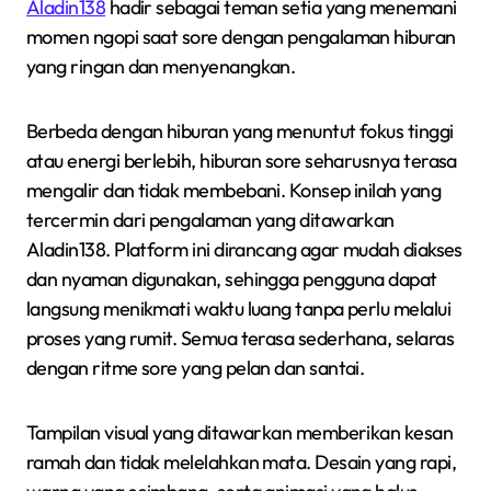
Aladin138
hadir sebagai teman setia yang menemani
momen ngopi saat sore dengan pengalaman hiburan
yang ringan dan menyenangkan.
Berbeda dengan hiburan yang menuntut fokus tinggi
atau energi berlebih, hiburan sore seharusnya terasa
mengalir dan tidak membebani. Konsep inilah yang
tercermin dari pengalaman yang ditawarkan
Aladin138. Platform ini dirancang agar mudah diakses
dan nyaman digunakan, sehingga pengguna dapat
langsung menikmati waktu luang tanpa perlu melalui
proses yang rumit. Semua terasa sederhana, selaras
dengan ritme sore yang pelan dan santai.
Tampilan visual yang ditawarkan memberikan kesan
ramah dan tidak melelahkan mata. Desain yang rapi,