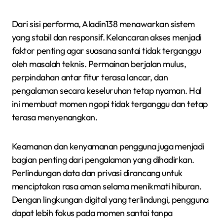
Dari sisi performa, Aladin138 menawarkan sistem
yang stabil dan responsif. Kelancaran akses menjadi
faktor penting agar suasana santai tidak terganggu
oleh masalah teknis. Permainan berjalan mulus,
perpindahan antar fitur terasa lancar, dan
pengalaman secara keseluruhan tetap nyaman. Hal
ini membuat momen ngopi tidak terganggu dan tetap
terasa menyenangkan.
Keamanan dan kenyamanan pengguna juga menjadi
bagian penting dari pengalaman yang dihadirkan.
Perlindungan data dan privasi dirancang untuk
menciptakan rasa aman selama menikmati hiburan.
Dengan lingkungan digital yang terlindungi, pengguna
dapat lebih fokus pada momen santai tanpa