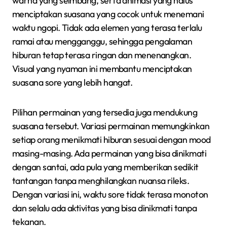
warna yang seimbang, serta animasi yang halus
menciptakan suasana yang cocok untuk menemani
waktu ngopi. Tidak ada elemen yang terasa terlalu
ramai atau mengganggu, sehingga pengalaman
hiburan tetap terasa ringan dan menenangkan.
Visual yang nyaman ini membantu menciptakan
suasana sore yang lebih hangat.
Pilihan permainan yang tersedia juga mendukung
suasana tersebut. Variasi permainan memungkinkan
setiap orang menikmati hiburan sesuai dengan mood
masing-masing. Ada permainan yang bisa dinikmati
dengan santai, ada pula yang memberikan sedikit
tantangan tanpa menghilangkan nuansa rileks.
Dengan variasi ini, waktu sore tidak terasa monoton
dan selalu ada aktivitas yang bisa dinikmati tanpa
tekanan.