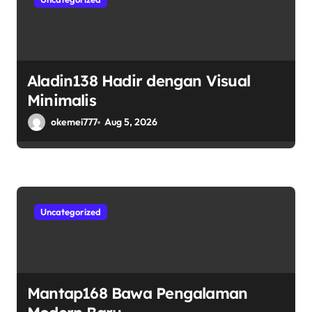
Aladin138 Hadir dengan Visual
Minimalis
okemei777
Aug 5, 2026
Uncategorized
Mantap168 Bawa Pengalaman