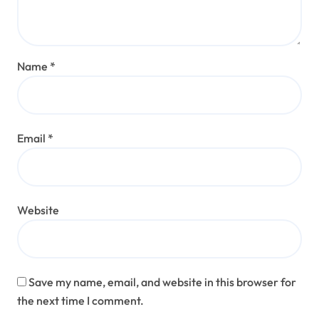
Name
*
Email
*
Website
Save my name, email, and website in this browser for
the next time I comment.