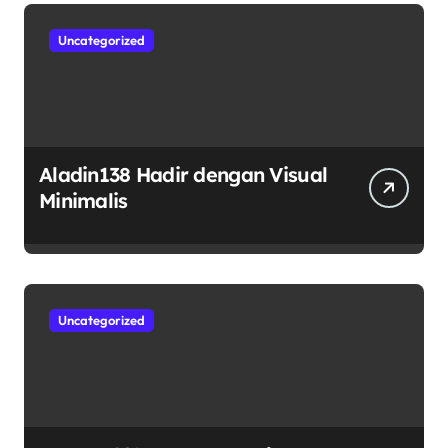
Uncategorized
Aladin138 Hadir dengan Visual
Minimalis
Uncategorized