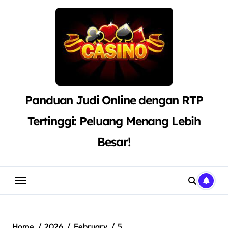
Skip
to
content
Panduan Judi Online dengan RTP
Tertinggi: Peluang Menang Lebih
Besar!
Home
2026
February
5