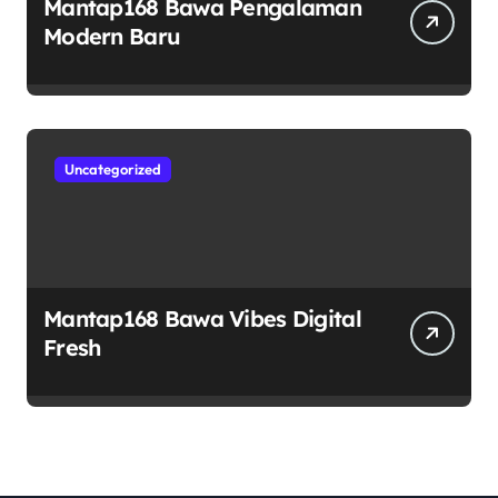
Mantap168 Bawa Pengalaman
Modern Baru
Uncategorized
Mantap168 Bawa Vibes Digital
Fresh