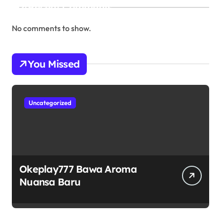
Recent Comments
No comments to show.
You Missed
Uncategorized
Okeplay777 Bawa Aroma
Nuansa Baru