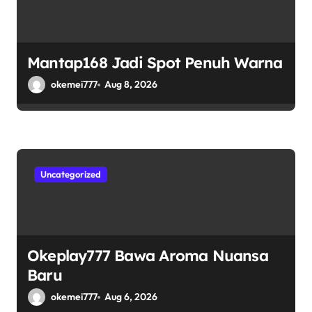
n
Mantap168 Jadi Spot Penuh Warna
okemei777
Aug 8, 2026
Uncategorized
Okeplay777 Bawa Aroma Nuansa
Baru
okemei777
Aug 6, 2026