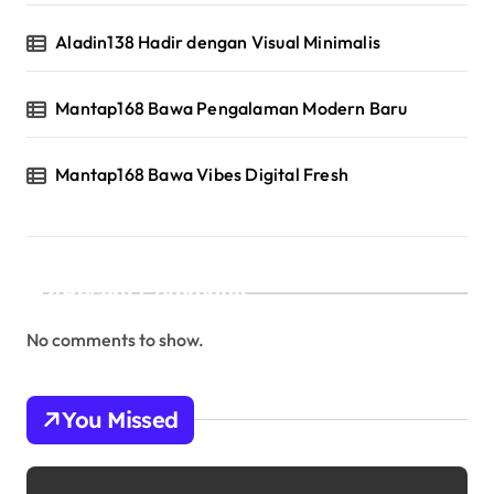
Aladin138 Hadir dengan Visual Minimalis
Mantap168 Bawa Pengalaman Modern Baru
Mantap168 Bawa Vibes Digital Fresh
Recent Comments
No comments to show.
You Missed