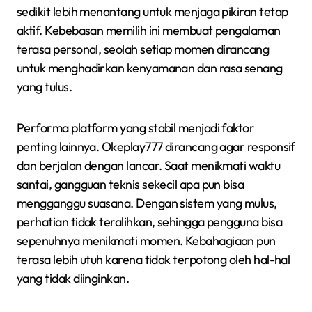
sedikit lebih menantang untuk menjaga pikiran tetap
aktif. Kebebasan memilih ini membuat pengalaman
terasa personal, seolah setiap momen dirancang
untuk menghadirkan kenyamanan dan rasa senang
yang tulus.
Performa platform yang stabil menjadi faktor
penting lainnya. Okeplay777 dirancang agar responsif
dan berjalan dengan lancar. Saat menikmati waktu
santai, gangguan teknis sekecil apa pun bisa
mengganggu suasana. Dengan sistem yang mulus,
perhatian tidak teralihkan, sehingga pengguna bisa
sepenuhnya menikmati momen. Kebahagiaan pun
terasa lebih utuh karena tidak terpotong oleh hal-hal
yang tidak diinginkan.