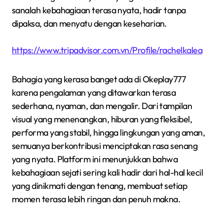
sanalah kebahagiaan terasa nyata, hadir tanpa
dipaksa, dan menyatu dengan keseharian.
https://www.tripadvisor.com.vn/Profile/rachelkalea
Bahagia yang kerasa banget ada di Okeplay777
karena pengalaman yang ditawarkan terasa
sederhana, nyaman, dan mengalir. Dari tampilan
visual yang menenangkan, hiburan yang fleksibel,
performa yang stabil, hingga lingkungan yang aman,
semuanya berkontribusi menciptakan rasa senang
yang nyata. Platform ini menunjukkan bahwa
kebahagiaan sejati sering kali hadir dari hal-hal kecil
yang dinikmati dengan tenang, membuat setiap
momen terasa lebih ringan dan penuh makna.