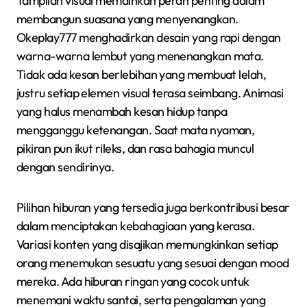
Tampilan visual memainkan peran penting dalam
membangun suasana yang menyenangkan.
Okeplay777 menghadirkan desain yang rapi dengan
warna-warna lembut yang menenangkan mata.
Tidak ada kesan berlebihan yang membuat lelah,
justru setiap elemen visual terasa seimbang. Animasi
yang halus menambah kesan hidup tanpa
mengganggu ketenangan. Saat mata nyaman,
pikiran pun ikut rileks, dan rasa bahagia muncul
dengan sendirinya.
Pilihan hiburan yang tersedia juga berkontribusi besar
dalam menciptakan kebahagiaan yang kerasa.
Variasi konten yang disajikan memungkinkan setiap
orang menemukan sesuatu yang sesuai dengan mood
mereka. Ada hiburan ringan yang cocok untuk
menemani waktu santai, serta pengalaman yang