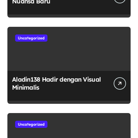
Nuansa Baru
Uncategorized
Aladin138 Hadir dengan Visual
Minimalis
Uncategorized