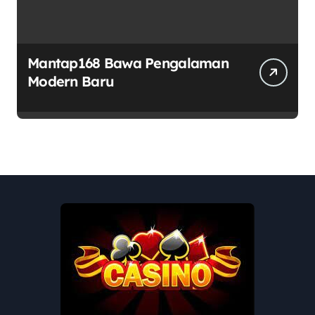
Mantap168 Bawa Pengalaman
Modern Baru