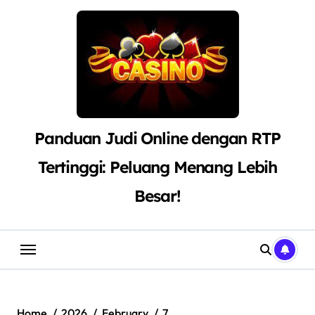
Skip
to
content
Panduan Judi Online dengan RTP
Tertinggi: Peluang Menang Lebih
Besar!
Home
2026
February
7