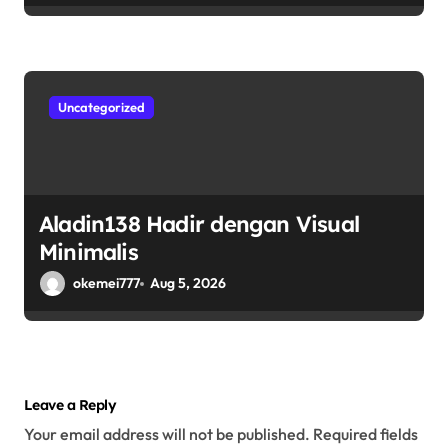
Uncategorized
Aladin138 Hadir dengan Visual
Minimalis
okemei777
Aug 5, 2026
Leave a Reply
Your email address will not be published.
Required fields