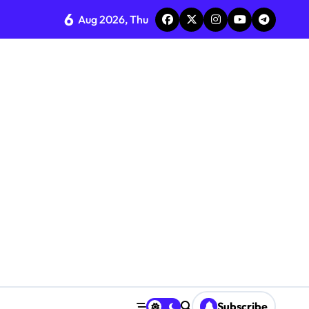
6
Aug 2026, Thu
Subscribe