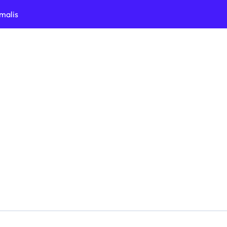
malis
ern Baru
sh
aya
lusif
emukau
eharuman
orit
aru