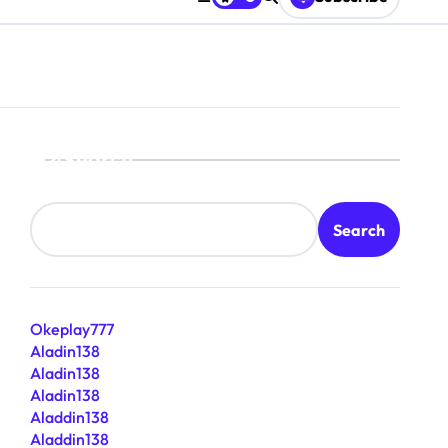
Search
Search
Okeplay777
Aladin138
Aladin138
Aladin138
Aladdin138
Aladdin138