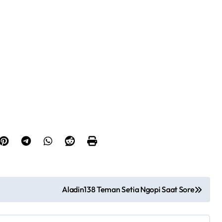
Aladin138 Teman Setia Ngopi Saat Sore