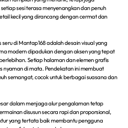
setiap sesi terasa menyenangkan dan penuh
detail kecil yang dirancang dengan cermat dan
seru di Mantap168 adalah desain visual yang
rna modern dipadukan dengan aksen yang tepat
berlebihan. Setiap halaman dan elemen grafis
us nyaman di mata. Pendekatan ini membuat
nuh semangat, cocok untuk berbagai suasana dan
 besar dalam menjaga alur pengalaman tetap
rmainan disusun secara rapi dan proporsional,
truktur yang tertata baik membantu pengguna