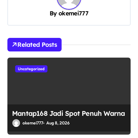
a
v
By
okemei777
i
g
a
Related Posts
t
i
Uncategorized
o
n
Mantap168 Jadi Spot Penuh Warna
okemei777
Aug 8, 2026