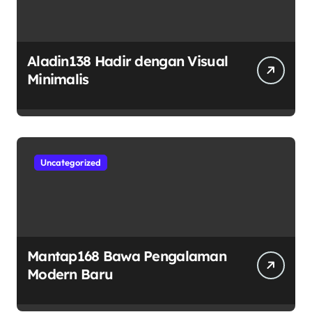
Aladin138 Hadir dengan Visual
Minimalis
Uncategorized
Mantap168 Bawa Pengalaman
Modern Baru