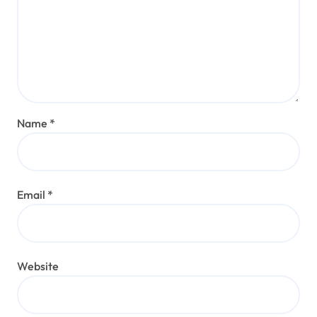
Name
*
Email
*
Website