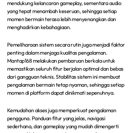
mendukung kelancaran gameplay, sementara audio
yang tepat menambah keseruan, sehingga setiap
momen bermain terasa lebih menyenangkan dan
menghadirkan kebahagiaan.
Pemeliharaan sistem secara rutin juga menjadi faktor
penting dalam menjaga kualitas pengalaman.
Mantap168 melakukan pembaruan berkala untuk
memastikan seluruh fitur berjalan optimal dan bebas
dari gangguan teknis. Stabilitas sistem ini membuat
pengalaman bermain tetap nyaman, sehingga setiap
momen di platform dapat dinikmati sepenuhnya.
Kemudahan akses juga memperkuat pengalaman
pengguna. Panduan fitur yang jelas, navigasi
sederhana, dan gameplay yang mudah dimengerti