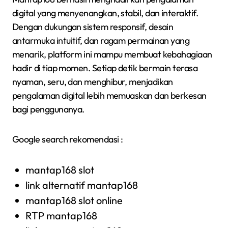
digital yang menyenangkan, stabil, dan interaktif.
Dengan dukungan sistem responsif, desain
antarmuka intuitif, dan ragam permainan yang
menarik, platform ini mampu membuat kebahagiaan
hadir di tiap momen. Setiap detik bermain terasa
nyaman, seru, dan menghibur, menjadikan
pengalaman digital lebih memuaskan dan berkesan
bagi penggunanya.
Google search rekomendasi :
mantap168 slot
link alternatif mantap168
mantap168 slot online
RTP mantap168