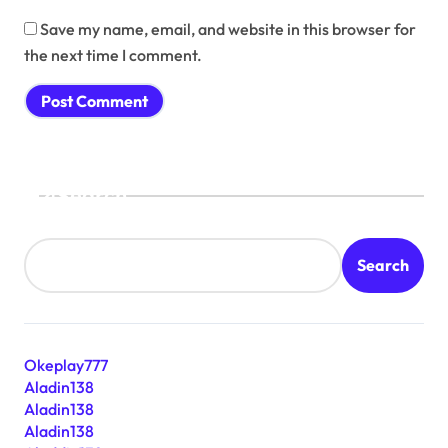
Save my name, email, and website in this browser for
the next time I comment.
Search
Search
Okeplay777
Aladin138
Aladin138
Aladin138