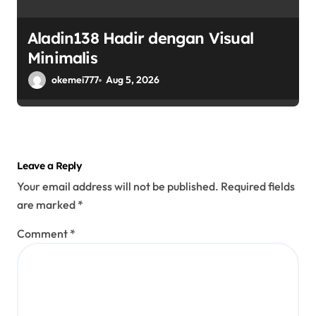
Aladin138 Hadir dengan Visual
Minimalis
okemei777
Aug 5, 2026
Leave a Reply
Your email address will not be published.
Required fields
are marked
*
Comment
*