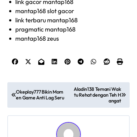
link gacor mantap168
mantap168 slot gacor
link terbaru mantap168
pragmatic mantap168
mantap168 zeus
P
Aladin138 Temani Wak
Okeplay777 Bikin Mom
tu Rehat dengan Teh H
o
en Game Anti Lag Seru
angat
s
t
n