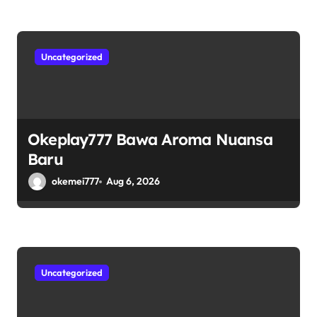
Uncategorized
Okeplay777 Bawa Aroma Nuansa
Baru
okemei777
Aug 6, 2026
Uncategorized