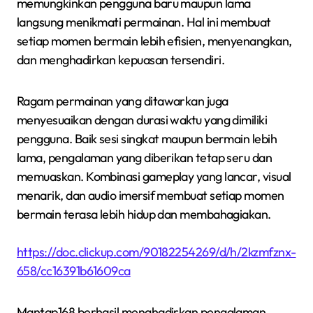
memungkinkan pengguna baru maupun lama
langsung menikmati permainan. Hal ini membuat
setiap momen bermain lebih efisien, menyenangkan,
dan menghadirkan kepuasan tersendiri.
Ragam permainan yang ditawarkan juga
menyesuaikan dengan durasi waktu yang dimiliki
pengguna. Baik sesi singkat maupun bermain lebih
lama, pengalaman yang diberikan tetap seru dan
memuaskan. Kombinasi gameplay yang lancar, visual
menarik, dan audio imersif membuat setiap momen
bermain terasa lebih hidup dan membahagiakan.
https://doc.clickup.com/90182254269/d/h/2kzmfznx-
658/cc16391b61609ca
Mantap168 berhasil menghadirkan pengalaman