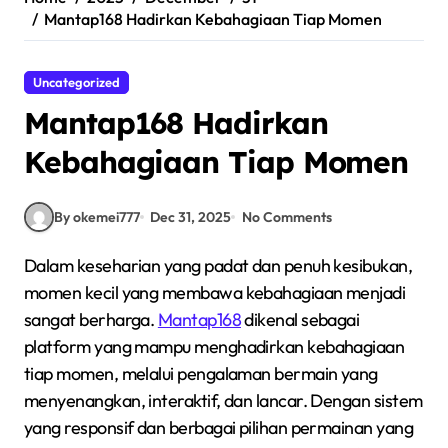
Mantap168 Hadirkan Kebahagiaan Tiap Momen
Uncategorized
Mantap168 Hadirkan
Kebahagiaan Tiap Momen
By okemei777
Dec 31, 2025
No Comments
Dalam keseharian yang padat dan penuh kesibukan,
momen kecil yang membawa kebahagiaan menjadi
sangat berharga.
Mantap168
dikenal sebagai
platform yang mampu menghadirkan kebahagiaan
tiap momen, melalui pengalaman bermain yang
menyenangkan, interaktif, dan lancar. Dengan sistem
yang responsif dan berbagai pilihan permainan yang