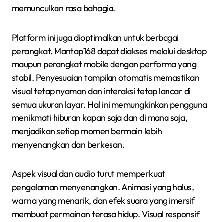
memunculkan rasa bahagia.
Platform ini juga dioptimalkan untuk berbagai
perangkat. Mantap168 dapat diakses melalui desktop
maupun perangkat mobile dengan performa yang
stabil. Penyesuaian tampilan otomatis memastikan
visual tetap nyaman dan interaksi tetap lancar di
semua ukuran layar. Hal ini memungkinkan pengguna
menikmati hiburan kapan saja dan di mana saja,
menjadikan setiap momen bermain lebih
menyenangkan dan berkesan.
Aspek visual dan audio turut memperkuat
pengalaman menyenangkan. Animasi yang halus,
warna yang menarik, dan efek suara yang imersif
membuat permainan terasa hidup. Visual responsif