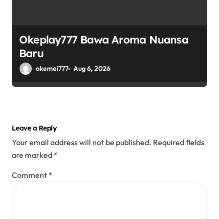
Okeplay777 Bawa Aroma Nuansa
Baru
okemei777
Aug 6, 2026
Leave a Reply
Your email address will not be published.
Required fields
are marked
*
Comment
*