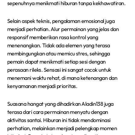
sepenuhnya menikmati hiburan tanpa kekhawatiran.
Selain aspek teknis, pengalaman emosional juga
menjadi perhatian. Alur permainan yang jelas dan
responsif memberikan rasa kontrol yang
menenangkan. Tidak ada elemen yang terasa
membingungkan atau memicu stres, sehingga
pemain dapat menikmati setiap sesi dengan
perasaan rileks. Sensasi ini sangat cocok untuk
menemani waktu rehat, di mana ketenangan dan
kenyamanan menjadi prioritas.
Suasana hangat yang dihadirkan Aladin138 juga
terasa dari cara permainan menyatu dengan
aktivitas santai. Hiburan ini tidak mendominasi
perhatian, melainkan menjadi pelengkap momen