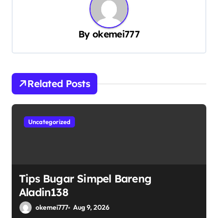
a
v
By
okemei777
i
g
a
Related Posts
t
i
Uncategorized
o
n
Tips Bugar Simpel Bareng
Aladin138
okemei777
Aug 9, 2026