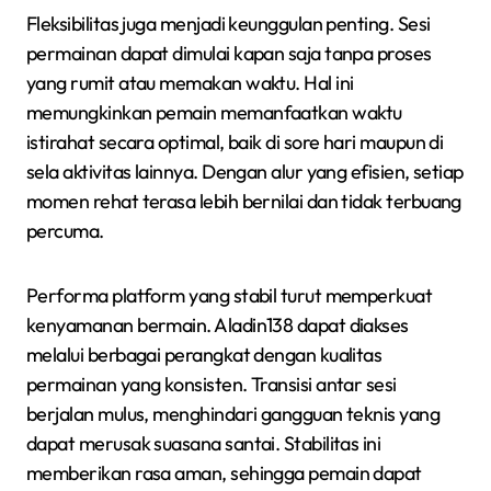
Fleksibilitas juga menjadi keunggulan penting. Sesi
permainan dapat dimulai kapan saja tanpa proses
yang rumit atau memakan waktu. Hal ini
memungkinkan pemain memanfaatkan waktu
istirahat secara optimal, baik di sore hari maupun di
sela aktivitas lainnya. Dengan alur yang efisien, setiap
momen rehat terasa lebih bernilai dan tidak terbuang
percuma.
Performa platform yang stabil turut memperkuat
kenyamanan bermain. Aladin138 dapat diakses
melalui berbagai perangkat dengan kualitas
permainan yang konsisten. Transisi antar sesi
berjalan mulus, menghindari gangguan teknis yang
dapat merusak suasana santai. Stabilitas ini
memberikan rasa aman, sehingga pemain dapat