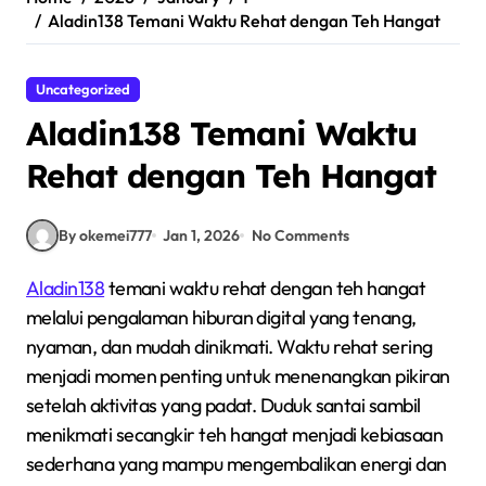
Aladin138 Temani Waktu Rehat dengan Teh Hangat
Uncategorized
Aladin138 Temani Waktu
Rehat dengan Teh Hangat
By okemei777
Jan 1, 2026
No Comments
Aladin138
temani waktu rehat dengan teh hangat
melalui pengalaman hiburan digital yang tenang,
nyaman, dan mudah dinikmati. Waktu rehat sering
menjadi momen penting untuk menenangkan pikiran
setelah aktivitas yang padat. Duduk santai sambil
menikmati secangkir teh hangat menjadi kebiasaan
sederhana yang mampu mengembalikan energi dan