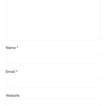
Name
*
Email
*
Website