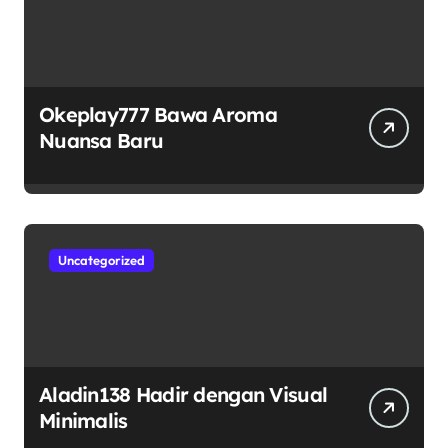
Okeplay777 Bawa Aroma
Nuansa Baru
Uncategorized
Aladin138 Hadir dengan Visual
Minimalis