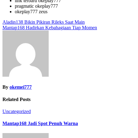
link terbaru okeplay777
pragmatic okeplay777
okeplay777 zeus
Post
Aladin138 Bikin Pikiran Rileks Saat Main
Mantap168 Hadirkan Kebahagiaan Tiap Momen
navigation
By
okemei777
Related Posts
Uncategorized
Mantap168 Jadi Spot Penuh Warna