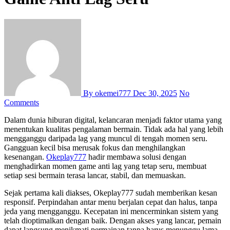
By okemei777
Dec 30, 2025
No
Comments
Dalam dunia hiburan digital, kelancaran menjadi faktor utama yang
menentukan kualitas pengalaman bermain. Tidak ada hal yang lebih
mengganggu daripada lag yang muncul di tengah momen seru.
Gangguan kecil bisa merusak fokus dan menghilangkan
kesenangan.
Okeplay777
hadir membawa solusi dengan
menghadirkan momen game anti lag yang tetap seru, membuat
setiap sesi bermain terasa lancar, stabil, dan memuaskan.
Sejak pertama kali diakses, Okeplay777 sudah memberikan kesan
responsif. Perpindahan antar menu berjalan cepat dan halus, tanpa
jeda yang mengganggu. Kecepatan ini mencerminkan sistem yang
telah dioptimalkan dengan baik. Dengan akses yang lancar, pemain
dapat langsung menikmati permainan tanpa harus menunggu lama,