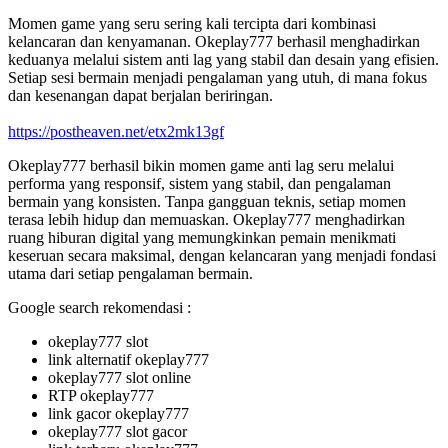
Momen game yang seru sering kali tercipta dari kombinasi
kelancaran dan kenyamanan. Okeplay777 berhasil menghadirkan
keduanya melalui sistem anti lag yang stabil dan desain yang efisien.
Setiap sesi bermain menjadi pengalaman yang utuh, di mana fokus
dan kesenangan dapat berjalan beriringan.
https://postheaven.net/etx2mk13gf
Okeplay777 berhasil bikin momen game anti lag seru melalui
performa yang responsif, sistem yang stabil, dan pengalaman
bermain yang konsisten. Tanpa gangguan teknis, setiap momen
terasa lebih hidup dan memuaskan. Okeplay777 menghadirkan
ruang hiburan digital yang memungkinkan pemain menikmati
keseruan secara maksimal, dengan kelancaran yang menjadi fondasi
utama dari setiap pengalaman bermain.
Google search rekomendasi :
okeplay777 slot
link alternatif okeplay777
okeplay777 slot online
RTP okeplay777
link gacor okeplay777
okeplay777 slot gacor