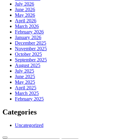
July 2026
June 2026
May 2026
April 2026
March 2026
February 2026
January 2026
December 2025
November 2025
October 2025
September 2025
August 2025
July 2025
June 2025
May 2025
April 2025
March 2025
February 2025
Categories
Uncategorized