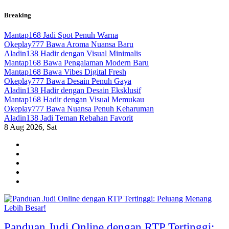
Skip
Breaking
to
content
Mantap168 Jadi Spot Penuh Warna
Okeplay777 Bawa Aroma Nuansa Baru
Aladin138 Hadir dengan Visual Minimalis
Mantap168 Bawa Pengalaman Modern Baru
Mantap168 Bawa Vibes Digital Fresh
Okeplay777 Bawa Desain Penuh Gaya
Aladin138 Hadir dengan Desain Eksklusif
Mantap168 Hadir dengan Visual Memukau
Okeplay777 Bawa Nuansa Penuh Keharuman
Aladin138 Jadi Teman Rebahan Favorit
8
Aug 2026, Sat
Panduan Judi Online dengan RTP Tertinggi: