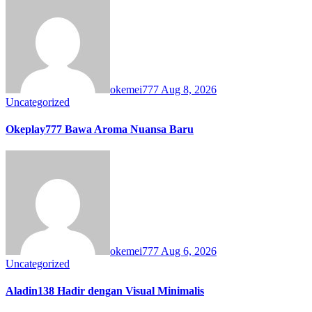
okemei777
Aug 8, 2026
Uncategorized
Okeplay777 Bawa Aroma Nuansa Baru
okemei777
Aug 6, 2026
Uncategorized
Aladin138 Hadir dengan Visual Minimalis