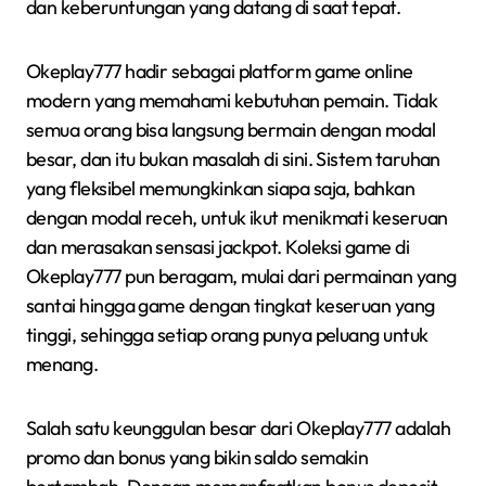
dan keberuntungan yang datang di saat tepat.
Okeplay777 hadir sebagai platform game online
modern yang memahami kebutuhan pemain. Tidak
semua orang bisa langsung bermain dengan modal
besar, dan itu bukan masalah di sini. Sistem taruhan
yang fleksibel memungkinkan siapa saja, bahkan
dengan modal receh, untuk ikut menikmati keseruan
dan merasakan sensasi jackpot. Koleksi game di
Okeplay777 pun beragam, mulai dari permainan yang
santai hingga game dengan tingkat keseruan yang
tinggi, sehingga setiap orang punya peluang untuk
menang.
Salah satu keunggulan besar dari Okeplay777 adalah
promo dan bonus yang bikin saldo semakin