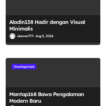
Aladin138 Hadir dengan Visual
Minimalis
okemei777
Aug 5, 2026
Uncategorized
Mantap168 Bawa Pengalaman
Modern Baru