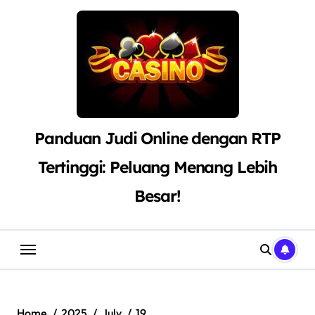
Skip
to
content
Panduan Judi Online dengan RTP
Tertinggi: Peluang Menang Lebih
Besar!
Home
2025
July
19