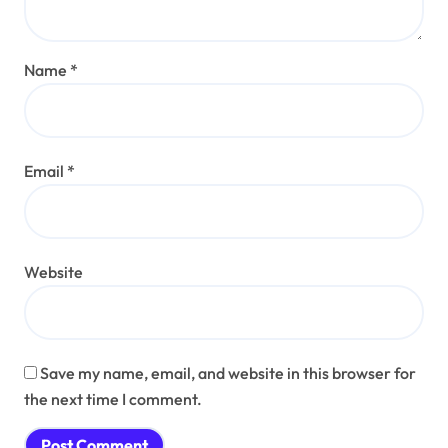
Name
*
Email
*
Website
Save my name, email, and website in this browser for
the next time I comment.