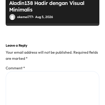
Aladin138 Hadir dengan Visual
Minimalis
okemei777
Aug 5, 2026
Leave a Reply
Your email address will not be published.
Required fields
are marked
*
Comment
*