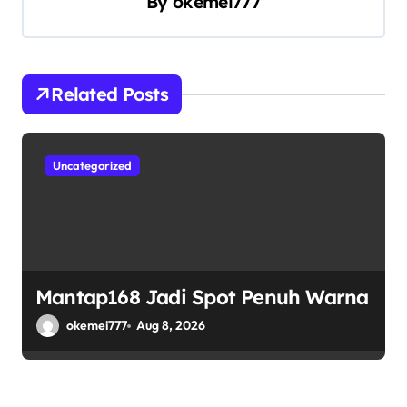
By
okemei777
v
i
g
Related Posts
a
t
i
Uncategorized
o
n
Mantap168 Jadi Spot Penuh Warna
okemei777
Aug 8, 2026