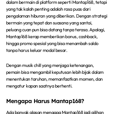
dalam bermain di platform seperti Mantap168, tetapi
yang tak kalah penting adalah rasa puas dari
pengalaman hiburan yang diberikan. Dengan strategi
bermain yang tepat dan suasana yang santai,
peluang cuan pun bisa datang tanpa terasa. Apalagi,
Mantap168 kerap memberikan bonus, cashback,
hingga promo spesial yang bisa menambah saldo
tanpa harus keluar modal besar.
Dengan musik chill yang menjaga ketenangan,
pemain bisa mengambil keputusan lebih bijak dalam
menentukan taruhan, memanfaatkan momen, dan
mengatur kapan saatnya berhenti.
Mengapa Harus Mantap168?
Ada banyak alasan mengapa Mantap168 jadi pilihan