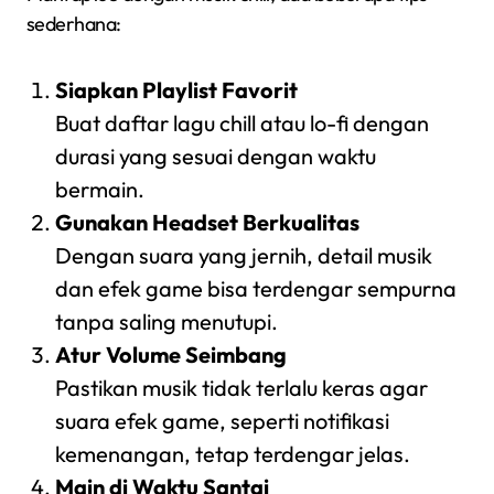
sederhana:
Siapkan Playlist Favorit
Buat daftar lagu chill atau lo-fi dengan
durasi yang sesuai dengan waktu
bermain.
Gunakan Headset Berkualitas
Dengan suara yang jernih, detail musik
dan efek game bisa terdengar sempurna
tanpa saling menutupi.
Atur Volume Seimbang
Pastikan musik tidak terlalu keras agar
suara efek game, seperti notifikasi
kemenangan, tetap terdengar jelas.
Main di Waktu Santai