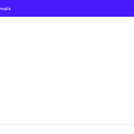
malis
ern Baru
sh
aya
lusif
emukau
eharuman
orit
aru