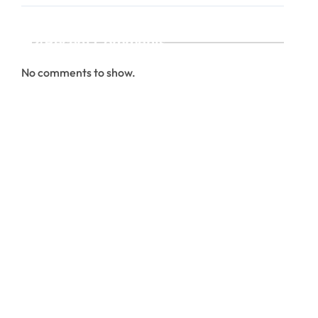
Recent Comments
No comments to show.