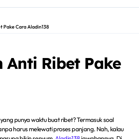
t Pake Cara Aladin138
 Anti Ribet Pake
anpa harus melewati proses panjang. Nah, kalau
langsung bikin senyum,
Aladin138
jawabannya. Di