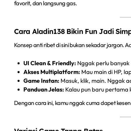
favorit, dan langsung gas.
Cara Aladin138 Bikin Fun Jadi Sim
Konsep anti ribet di sini bukan sekadar jargon. 
UI Clean & Friendly:
Nggak perlu banyak 
Akses Multiplatform:
Mau main di HP, lap
Game Instan:
Masuk, klik, main. Nggak 
Panduan Jelas:
Kalau pun baru pertama ka
Dengan cara ini, kamu nggak cuma dapet kesen