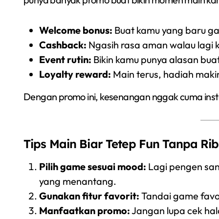
Welcome bonus:
Buat kamu yang baru g
Cashback:
Ngasih rasa aman walau lagi k
Event rutin:
Bikin kamu punya alasan buat 
Loyalty reward:
Main terus, hadiah maki
Dengan promo ini, kesenangan nggak cuma instan
Tips Main Biar Tetep Fun Tanpa Rib
Pilih game sesuai mood:
Lagi pengen san
yang menantang.
Gunakan fitur favorit:
Tandai game favor
Manfaatkan promo:
Jangan lupa cek ha