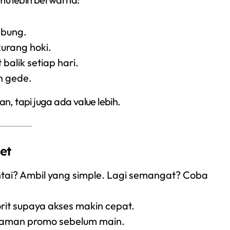
abung.
urang hoki.
balik setiap hari.
n gede.
, tapi juga ada value lebih.
et
tai? Ambil yang simple. Lagi semangat? Coba
it supaya akses makin cepat.
laman promo sebelum main.