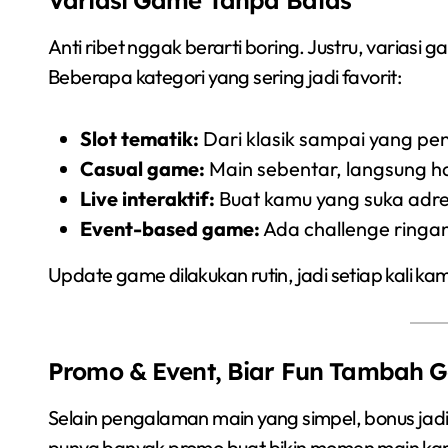
Variasi Game Tanpa Batas
Anti ribet nggak berarti boring. Justru, variasi g
Beberapa kategori yang sering jadi favorit:
Slot tematik:
Dari klasik sampai yang pen
Casual game:
Main sebentar, langsung h
Live interaktif:
Buat kamu yang suka adren
Event-based game:
Ada challenge ringan
Update game dilakukan rutin, jadi setiap kali kam
Promo & Event, Biar Fun Tambah G
Selain pengalaman main yang simpel, bonus jadi s
punya banyak promo buat bikin momen main kam