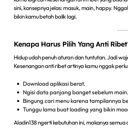
sini, konsepnya jelas: masuk, main, happy. Ngg
bikin kamu betah balik lagi.
Kenapa Harus Pilih Yang Anti Ribet
Hidup udah penuh aturan dan tuntutan. Jadi wajar
Kesenangan anti ribet artinya kamu nggak perlu
Download aplikasi berat.
Ngisi data panjang banget sebelum main
Bingung cari menu karena tampilannya b
Tunggu lama buat loading yang bikin moo
Aladin138 ngerti kebutuhan ini, makanya semua d