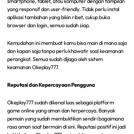
smartphone, tablet, atau komputer dengan tampilan
yang responsif dan user-friendly. Tidak perlu instal
aplikasi tambahan yang bikin ribet, cukup buka
browser dan login, semua sudah siap.
Kemudahan ini membuat kamu bisa main di mana saja
dan kapan saja tanpa perlu khawatir soal keamanan
perangkat. Semua sudah dijaga oleh sistem
keamanan Okeplay777.
Reputasi dan Kepercayaan Pengguna
Okeplay777 sudah dikenal luas sebagai platform
game online yang aman dan terpercaya. Banyak
pemain yang sudah membuktikan sendiri bagaimana
rasa aman saat bermain di sini. Reputasi positif ini jadi