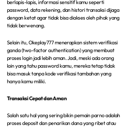
berlapis-lapis, informasi sensitif kamu seperti
password, data rekening, dan histori transaksi dijaga
dengan ketat agar tidak bisa diakses oleh pihak yang
tidak berwenang.
Selain itu, Okeplay777 menerapkan sistem verifikasi
ganda (two-factor authentication) yang membuat
proses login jadi lebih aman. Jadi, meski ada orang
lain yang tahu password kamu, mereka tetap tidak
bisa masuk tanpa kode verifikasi tambahan yang
hanya kamu miliki.
Transaksi Cepat dan Aman
Salah satu hal yang sering bikin pemain parno adalah
proses deposit dan penarikan dana yang ribet atau