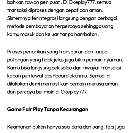
bahkan rawan penipuan. Di Okeplay777, semua
transaksi diproses dengan cepat dan aman.
Sistemnya terintegrasi langsung dengan berbagai
metode pembayaran terpercaya sehingga uang
kamu masuk dan keluar tanpa hambatan.
Proses penarikan yang transparan dan tanpa
potongan yang tidak jelas juga bikin pemain nyaman.
Kamu bisa langsung cek saldo dan riwayat transaksi
kapan pun lewat dashboard akunmu. Semua ini
dilakukan demi memastikan pemain merasa aman
dan percaya bermain di Okeplay777.
Game Fair Play Tanpa Kecurangan
Keamanan bukan hanya soal data dan uang, tapi juga