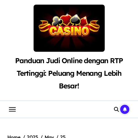
Skip
to
content
Panduan Judi Online dengan RTP
Tertinggi: Peluang Menang Lebih
Besar!
Home
2025
May
25