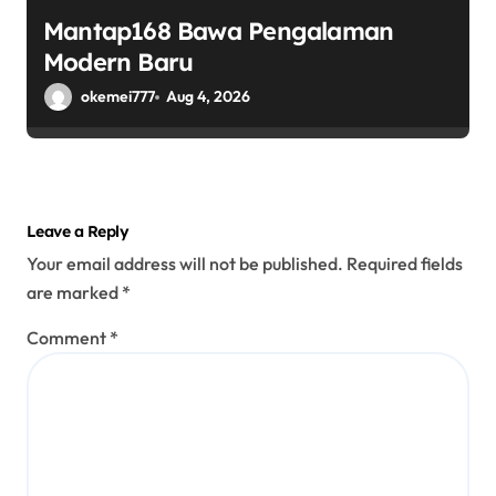
Mantap168 Bawa Pengalaman
Modern Baru
okemei777
Aug 4, 2026
Leave a Reply
Your email address will not be published.
Required fields
are marked
*
Comment
*