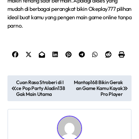
makin tenang saat bermain. Apalagi akses yang
mudah di berbagai perangkat bikin Okeplay777 pilihan
ideal buat kamu yang pengen main game online tanpa
parno.
P
Cuan Rasa Stroberi di I
Mantap168 Bikin Gerak
ce Pop Party Aladin138
an Game Kamu Kayak
o
Gak Main Utama
Pro Player
s
t
n
a