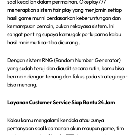
soal keadilan dalam permainan. Okeplay777
menerapkan sistem fair play yang menjamin setiap
hasil game murni berdasarkan keberuntungan dan
kemampuan pemain, bukan rekayasa sistem. Ini
sangat penting supaya kamu gak perlu parno kalau
hasil mainmu tiba-tiba dicurangi.
Dengan sistem RNG (Random Number Generator)
yang sudah teruji dan diaudit secara rutin, kamu bisa
bermain dengan tenang dan fokus pada strategi agar
bisa menang.
Layanan Customer Service Siap Bantu 24 Jam
Kalau kamu mengalami kendala atau punya
pertanyaan soal keamanan akun maupun game, tim