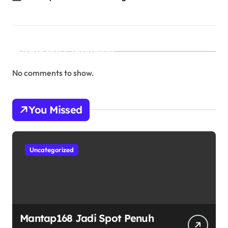
Recent Comments
No comments to show.
You Missed
Uncategorized
Mantap168 Jadi Spot Penuh