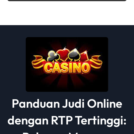
Panduan Judi Online
dengan RTP Tertinggi: