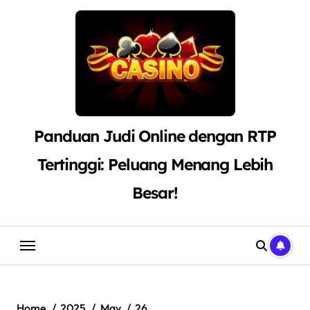
Skip
to
content
Panduan Judi Online dengan RTP
Tertinggi: Peluang Menang Lebih
Besar!
Home
2025
May
26