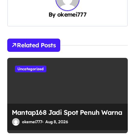
a
v
By
okemei777
i
g
a
Related Posts
t
i
Uncategorized
o
n
Mantap168 Jadi Spot Penuh Warna
okemei777
Aug 8, 2026