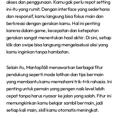
akses dan penggunaan. Kamu gak perlu repot setting
ini-itu yang rumit. Dengan interface yang sederhana
dan responsif, kamu langsung bisa fokus main dan
berkreasi dengan gerakan kamu. Hal ini penting
karena dalam game, kecepatan dan ketepatan
gerakan sangat menentukan hasil akhir. Di sini, setiap
klik dan swipe bisa langsung mengeksekusi aksi yang
kamu inginkan tanpa hambatan.
Selain itu, Mantap168 menawarkan berbagai fitur
pendukung seperti mode latihan dan tips bermain
yang membantu kamu memahami trik-trik rahasia. Ini
penting untuk pemain yang pengen naik level lebih
cepat tanpa harus nyasar ke jalan yang salah. Fitur ini
memungkinkan kamu belajar sambil bermain, jadi
setiap kali main, skill kamu otomatis meningkat.