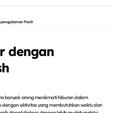
 pengalaman fresh
ir dengan
sh
ntik dengan aktivitas yang membutuhkan waktu dan
arik dapat diakses dengan lebih mudah melalui