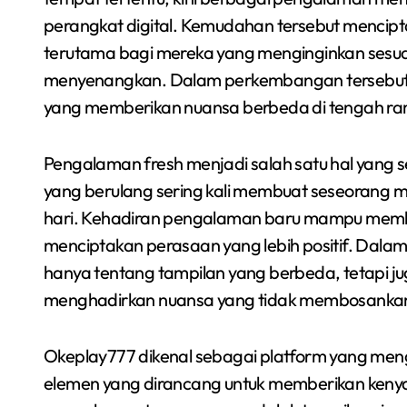
perangkat digital. Kemudahan tersebut mencip
terutama bagi mereka yang menginginkan sesua
menyenangkan. Dalam perkembangan tersebu
yang memberikan nuansa berbeda di tengah ramai
Pengalaman fresh menjadi salah satu hal yang s
yang berulang sering kali membuat seseorang m
hari. Kehadiran pengalaman baru mampu memb
menciptakan perasaan yang lebih positif. Dalam
hanya tentang tampilan yang berbeda, tetapi 
menghadirkan nuansa yang tidak membosanka
Okeplay777 dikenal sebagai platform yang me
elemen yang dirancang untuk memberikan keny