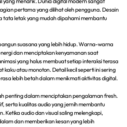
l yang menarik. Dunia digital modern sangat
agian pertama yang dilihat oleh pengguna. Desain
rta tata letak yang mudah dipahami membantu
bangun suasana yang lebih hidup. Warna-warna
energi dan menciptakan kenyamanan saat
nimasi yang halus membuat setiap interaksi terasa
 kaku atau monoton. Detail kecil seperti ini sering
sa lebih betah dalam menikmati aktivitas digital.
kalah penting dalam menciptakan pengalaman fresh.
if, serta kualitas audio yang jernih membantu
Ketika audio dan visual saling melengkapi,
dalam dan memberikan kesan yang lebih