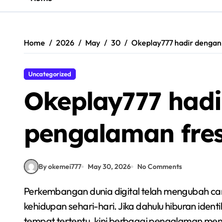
Home
2026
May
30
Okeplay777 hadir dengan
Uncategorized
Okeplay777 had
pengalaman fre
By okemei777
May 30, 2026
No Comments
Perkembangan dunia digital telah mengubah cara banyak orang menikmati hiburan dalam
kehidupan sehari-hari. Jika dahulu hiburan ide
tempat tertentu, kini berbagai pengalaman men