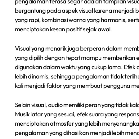
pengalaman terasa segar adalah tampilan visua
bergantung pada aspek visual karena menjadi b
yang rapi, kombinasi warna yang harmonis, se
menciptakan kesan positif sejak awal.
Visual yang menarik juga berperan dalam mem
yang dipilih dengan tepat mampu memberikan 
digunakan dalam waktu yang cukup lama. Efek a
lebih dinamis, sehingga pengalaman tidak terlihat
kali menjadi faktor yang membuat pengguna mera
Selain visual, audio memiliki peran yang tidak 
Musik latar yang sesuai, efek suara yang respons
menciptakan atmosfer yang lebih menyenangkan. 
pengalaman yang dihasilkan menjadi lebih men