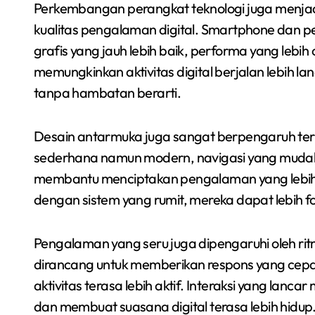
Perkembangan perangkat teknologi juga menjadi
kualitas pengalaman digital. Smartphone dan p
grafis yang jauh lebih baik, performa yang lebih c
memungkinkan aktivitas digital berjalan lebih 
tanpa hambatan berarti.
Desain antarmuka juga sangat berpengaruh t
sederhana namun modern, navigasi yang mudah 
membantu menciptakan pengalaman yang lebih in
dengan sistem yang rumit, mereka dapat lebih 
Pengalaman yang seru juga dipengaruhi oleh ritm
dirancang untuk memberikan respons yang cepa
aktivitas terasa lebih aktif. Interaksi yang lanca
dan membuat suasana digital terasa lebih hidup