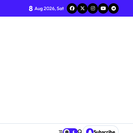
8
Aug 2026, Sat
Subscribe