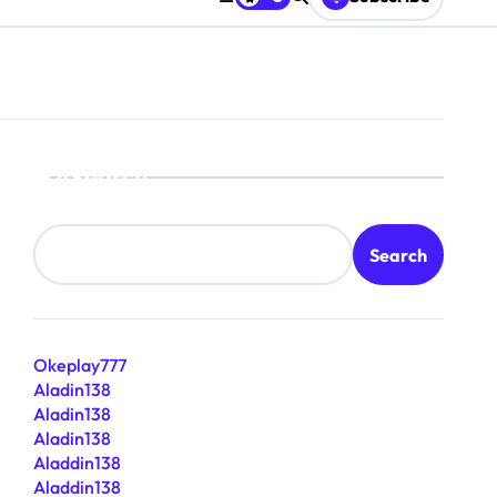
Search
Search
Okeplay777
Aladin138
Aladin138
Aladin138
Aladdin138
Aladdin138