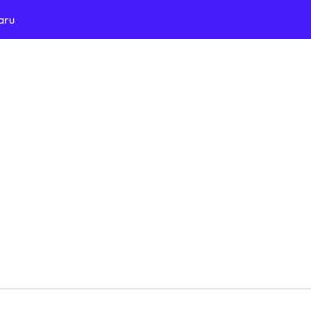
aru
malis
ern Baru
sh
aya
lusif
emukau
eharuman
orit