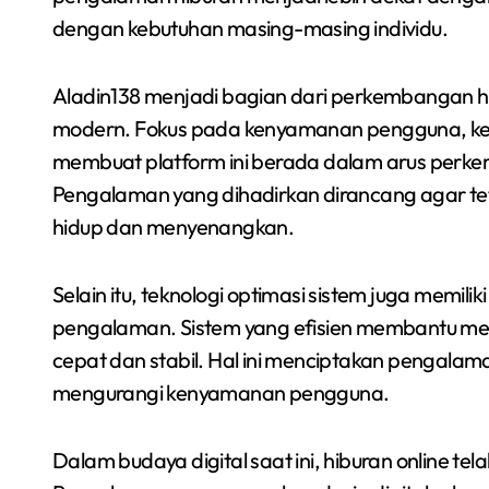
dengan kebutuhan masing-masing individu.
Aladin138 menjadi bagian dari perkembangan hib
modern. Fokus pada kenyamanan pengguna, kest
membuat platform ini berada dalam arus perke
Pengalaman yang dihadirkan dirancang agar t
hidup dan menyenangkan.
Selain itu, teknologi optimasi sistem juga memil
pengalaman. Sistem yang efisien membantu mem
cepat dan stabil. Hal ini menciptakan pengala
mengurangi kenyamanan pengguna.
Dalam budaya digital saat ini, hiburan online t