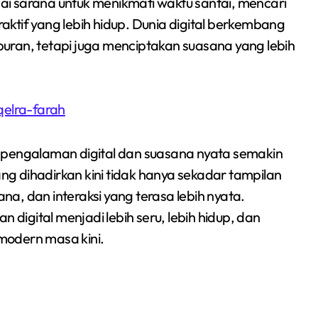
i sarana untuk menikmati waktu santai, mencari
ktif yang lebih hidup. Dunia digital berkembang
uran, tetapi juga menciptakan suasana yang lebih
qelra-farah
 pengalaman digital dan suasana nyata semakin
g dihadirkan kini tidak hanya sekadar tampilan
ana, dan interaksi yang terasa lebih nyata.
igital menjadi lebih seru, lebih hidup, dan
modern masa kini.