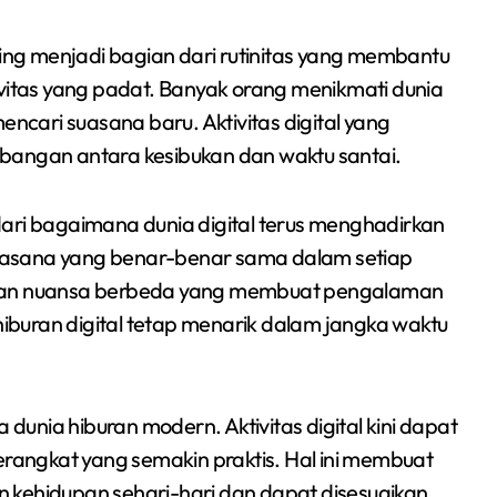
ring menjadi bagian dari rutinitas yang membantu
ivitas yang padat. Banyak orang menikmati dunia
encari suasana baru. Aktivitas digital yang
ngan antara kesibukan dan waktu santai.
dari bagaimana dunia digital terus menghadirkan
 suasana yang benar-benar sama dalam setiap
tkan nuansa berbeda yang membuat pengalaman
 hiburan digital tetap menarik dalam jangka waktu
 dunia hiburan modern. Aktivitas digital kini dapat
erangkat yang semakin praktis. Hal ini membuat
 kehidupan sehari-hari dan dapat disesuaikan