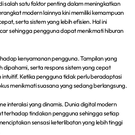
 salah satu faktor penting dalam meningkatkan
erangkat modern lainnya kini memiliki kemampuan
epat, serta sistem yang lebih efisien. Hal ini
lancar sehingga pengguna dapat menikmati hiburan
erhadap kenyamanan pengguna. Tampilan yang
dipahami, serta respons sistem yang cepat
tuitif. Ketika pengguna tidak perlu beradaptasi
fokus menikmati suasana yang sedang berlangsung.
e interaksi yang dinamis. Dunia digital modern
t terhadap tindakan pengguna sehingga setiap
r menciptakan sensasi keterlibatan yang lebih tinggi
.