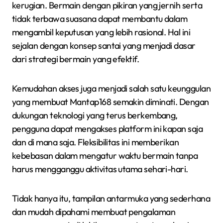
kerugian. Bermain dengan pikiran yang jernih serta
tidak terbawa suasana dapat membantu dalam
mengambil keputusan yang lebih rasional. Hal ini
sejalan dengan konsep santai yang menjadi dasar
dari strategi bermain yang efektif.
Kemudahan akses juga menjadi salah satu keunggulan
yang membuat Mantap168 semakin diminati. Dengan
dukungan teknologi yang terus berkembang,
pengguna dapat mengakses platform ini kapan saja
dan di mana saja. Fleksibilitas ini memberikan
kebebasan dalam mengatur waktu bermain tanpa
harus mengganggu aktivitas utama sehari-hari.
Tidak hanya itu, tampilan antarmuka yang sederhana
dan mudah dipahami membuat pengalaman