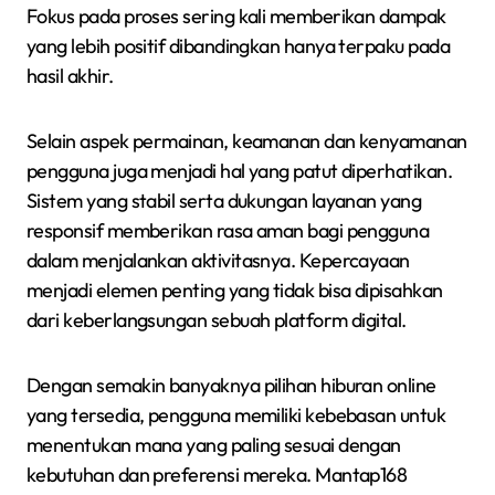
Fokus pada proses sering kali memberikan dampak
yang lebih positif dibandingkan hanya terpaku pada
hasil akhir.
Selain aspek permainan, keamanan dan kenyamanan
pengguna juga menjadi hal yang patut diperhatikan.
Sistem yang stabil serta dukungan layanan yang
responsif memberikan rasa aman bagi pengguna
dalam menjalankan aktivitasnya. Kepercayaan
menjadi elemen penting yang tidak bisa dipisahkan
dari keberlangsungan sebuah platform digital.
Dengan semakin banyaknya pilihan hiburan online
yang tersedia, pengguna memiliki kebebasan untuk
menentukan mana yang paling sesuai dengan
kebutuhan dan preferensi mereka. Mantap168