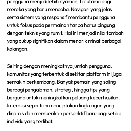
pengguna menjadi lebih nyaman, terutama bagi
mereka yang baru mencoba. Navigasi yang jelas
serta sistem yang responsif membantu pengguna
untuk fokus pada permainan tanpa harus bingung
dengan teknis yang rumit. Hal ini menjadi nilai tambah
yang cukup signifikan dalam menarik minat berbagai
kalangan.
Seiring dengan meningkatnya jumlah pengguna,
komunitas yang terbentuk di sekitar platform ini juga
semakin berkembang. Banyak pemain yang saling
berbagi pengalaman, strategi, hingga tips yang
berguna untuk meningkatkan peluang keberhasilan.
Interaksi seperti ini menciptakan lingkungan yang
dinamis dan memberikan perspektif baru bagi setiap
individu yang terlibat.