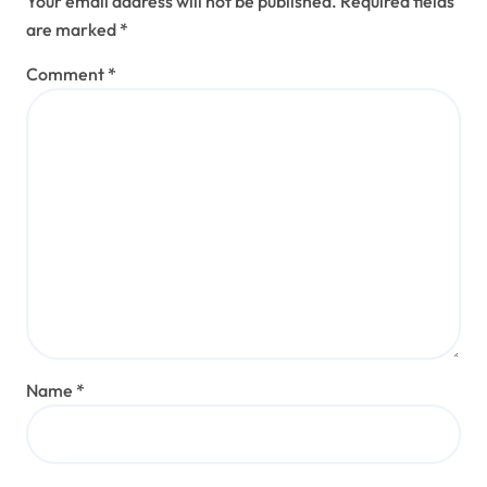
Your email address will not be published.
Required fields
are marked
*
Comment
*
Name
*