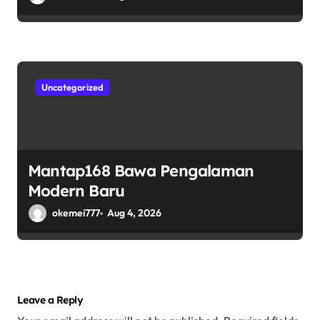
Uncategorized
Mantap168 Bawa Pengalaman
Modern Baru
okemei777
Aug 4, 2026
Leave a Reply