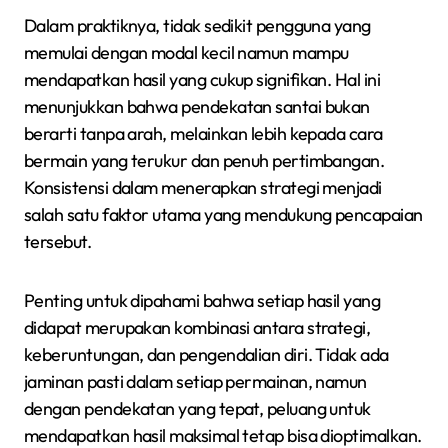
Dalam praktiknya, tidak sedikit pengguna yang
memulai dengan modal kecil namun mampu
mendapatkan hasil yang cukup signifikan. Hal ini
menunjukkan bahwa pendekatan santai bukan
berarti tanpa arah, melainkan lebih kepada cara
bermain yang terukur dan penuh pertimbangan.
Konsistensi dalam menerapkan strategi menjadi
salah satu faktor utama yang mendukung pencapaian
tersebut.
Penting untuk dipahami bahwa setiap hasil yang
didapat merupakan kombinasi antara strategi,
keberuntungan, dan pengendalian diri. Tidak ada
jaminan pasti dalam setiap permainan, namun
dengan pendekatan yang tepat, peluang untuk
mendapatkan hasil maksimal tetap bisa dioptimalkan.