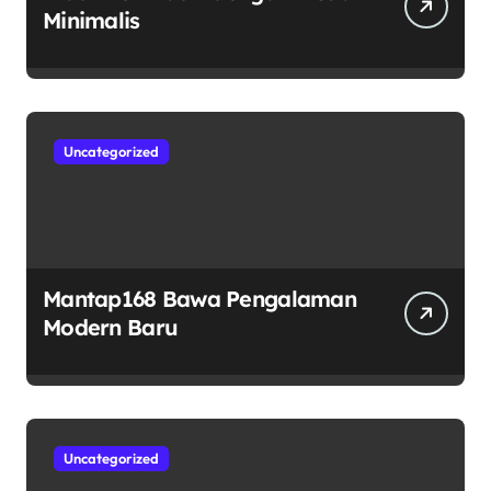
Minimalis
Uncategorized
Mantap168 Bawa Pengalaman
Modern Baru
Uncategorized