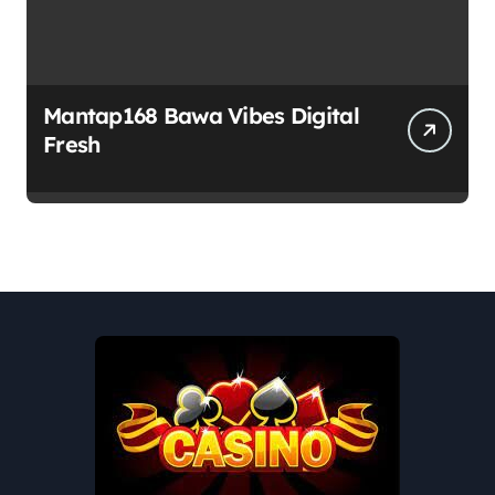
Mantap168 Bawa Vibes Digital
Fresh