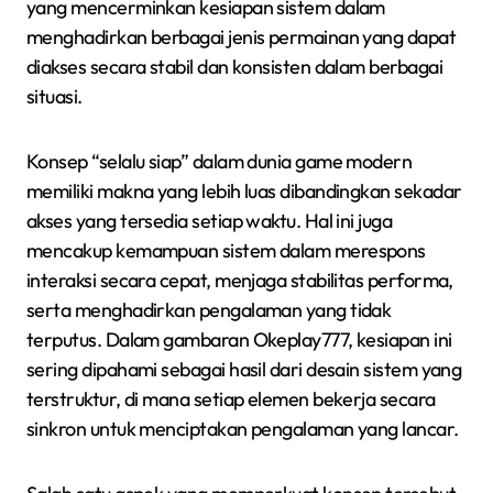
yang mencerminkan kesiapan sistem dalam
menghadirkan berbagai jenis permainan yang dapat
diakses secara stabil dan konsisten dalam berbagai
situasi.
Konsep “selalu siap” dalam dunia game modern
memiliki makna yang lebih luas dibandingkan sekadar
akses yang tersedia setiap waktu. Hal ini juga
mencakup kemampuan sistem dalam merespons
interaksi secara cepat, menjaga stabilitas performa,
serta menghadirkan pengalaman yang tidak
terputus. Dalam gambaran Okeplay777, kesiapan ini
sering dipahami sebagai hasil dari desain sistem yang
terstruktur, di mana setiap elemen bekerja secara
sinkron untuk menciptakan pengalaman yang lancar.