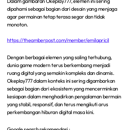
Dalam gambaran Okeplay777, elemen ini sering
dipahami sebagai bagian dari desain yang menjaga
agar permainan tetap terasa segar dan tidak
monoton.
https://theamberpost.com/member/emilapricil
Dengan berbagai elemen yang saling terhubung,
dunia game modern terus berkembang menjadi
ruang digital yang semakin kompleks dan dinamis.
Okeplay777 dalam konteks ini sering digambarkan
sebagai bagian dari ekosistem yang mencerminkan
kesiapan dalam menghadirkan pengalaman bermain
yang stabil, responsif, dan terus mengikuti arus
perkembangan hiburan digital masa kini.
Google search rekomendasi :