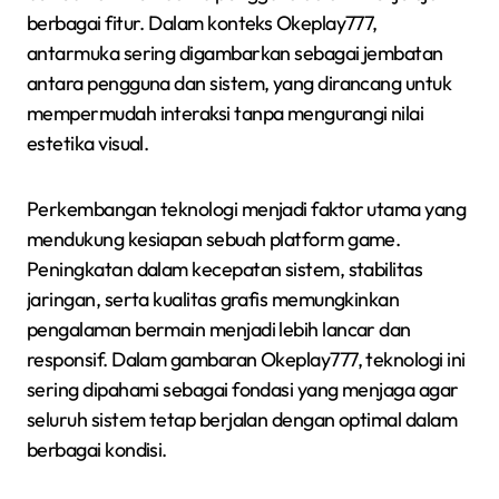
berbagai fitur. Dalam konteks Okeplay777,
antarmuka sering digambarkan sebagai jembatan
antara pengguna dan sistem, yang dirancang untuk
mempermudah interaksi tanpa mengurangi nilai
estetika visual.
Perkembangan teknologi menjadi faktor utama yang
mendukung kesiapan sebuah platform game.
Peningkatan dalam kecepatan sistem, stabilitas
jaringan, serta kualitas grafis memungkinkan
pengalaman bermain menjadi lebih lancar dan
responsif. Dalam gambaran Okeplay777, teknologi ini
sering dipahami sebagai fondasi yang menjaga agar
seluruh sistem tetap berjalan dengan optimal dalam
berbagai kondisi.