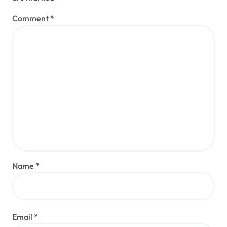
Comment
*
Name
*
Email
*