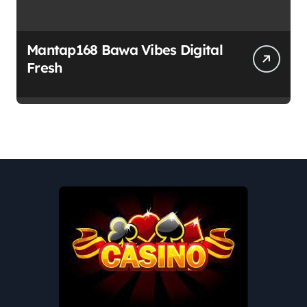
Mantap168 Bawa Vibes Digital
Fresh