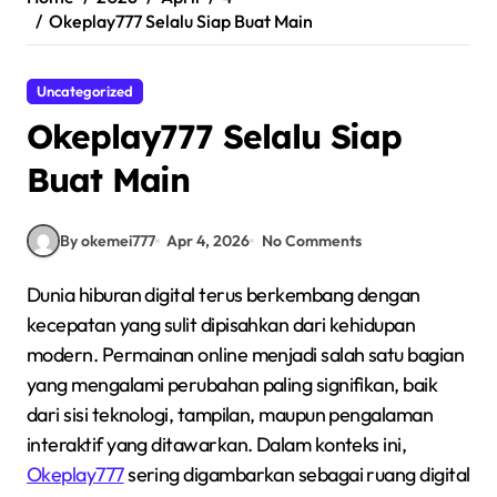
Okeplay777 Selalu Siap Buat Main
Uncategorized
Okeplay777 Selalu Siap
Buat Main
By okemei777
Apr 4, 2026
No Comments
Dunia hiburan digital terus berkembang dengan
kecepatan yang sulit dipisahkan dari kehidupan
modern. Permainan online menjadi salah satu bagian
yang mengalami perubahan paling signifikan, baik
dari sisi teknologi, tampilan, maupun pengalaman
interaktif yang ditawarkan. Dalam konteks ini,
Okeplay777
sering digambarkan sebagai ruang digital