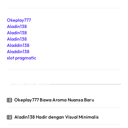
Okeplay777
Aladin138
Aladin138
Aladin138
Aladdin138
Aladdin138
slot pragmatic
Recent Posts
Okeplay777 Bawa Aroma Nuansa Baru
Aladin138 Hadir dengan Visual Minimalis