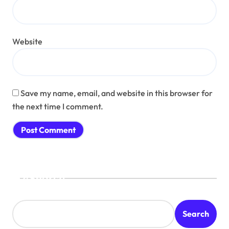
Website
Save my name, email, and website in this browser for
the next time I comment.
Search
Search