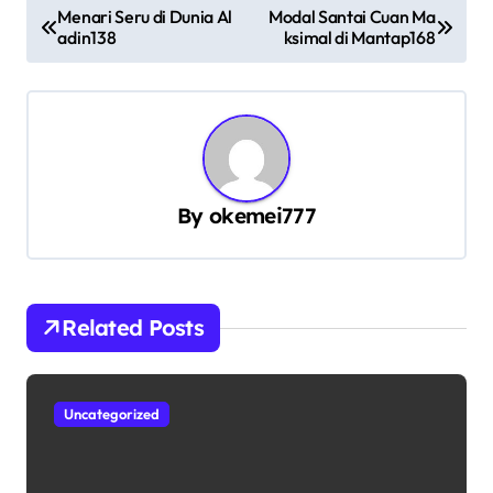
P
Menari Seru di Dunia Al
Modal Santai Cuan Ma
adin138
ksimal di Mantap168
o
s
t
n
a
By
okemei777
v
i
g
Related Posts
a
t
i
Uncategorized
o
n