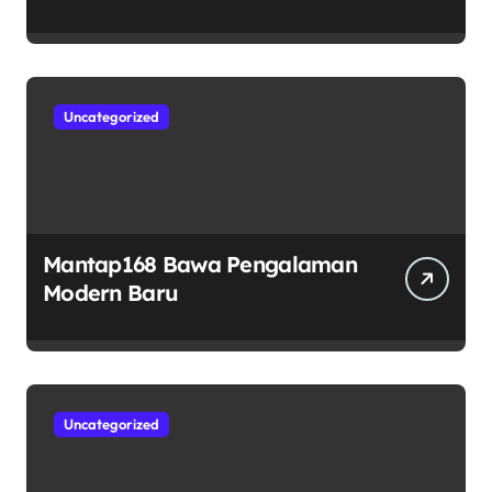
Uncategorized
Mantap168 Bawa Pengalaman
Modern Baru
Uncategorized