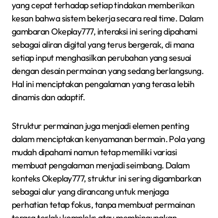
yang cepat terhadap setiap tindakan memberikan
kesan bahwa sistem bekerja secara real time. Dalam
gambaran Okeplay777, interaksi ini sering dipahami
sebagai aliran digital yang terus bergerak, di mana
setiap input menghasilkan perubahan yang sesuai
dengan desain permainan yang sedang berlangsung.
Hal ini menciptakan pengalaman yang terasa lebih
dinamis dan adaptif.
Struktur permainan juga menjadi elemen penting
dalam menciptakan kenyamanan bermain. Pola yang
mudah dipahami namun tetap memiliki variasi
membuat pengalaman menjadi seimbang. Dalam
konteks Okeplay777, struktur ini sering digambarkan
sebagai alur yang dirancang untuk menjaga
perhatian tetap fokus, tanpa membuat permainan
terasa terlalu kompleks atau membingungkan.