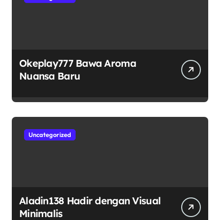
Okeplay777 Bawa Aroma
Nuansa Baru
Uncategorized
Aladin138 Hadir dengan Visual
Minimalis