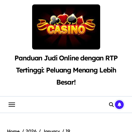
Skip
to
content
Panduan Judi Online dengan RTP
Tertinggi: Peluang Menang Lebih
Besar!
Home
2026
January
19