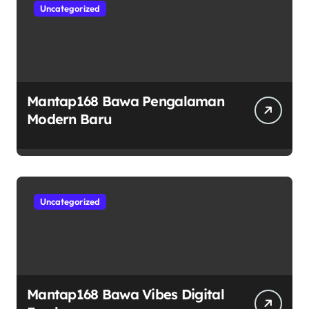
Uncategorized
Mantap168 Bawa Pengalaman
Modern Baru
Uncategorized
Mantap168 Bawa Vibes Digital