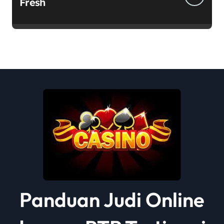
Fresh
Panduan Judi Online