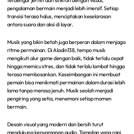
terdengar jernih dan sinkron dengan visual,
pengalaman bermain menjadi lebih imersif. Setiap
transisi terasa halus, menciptakan keselarasan
antara suara dan aksi di layar.
Musik yang bikin betah juga berperan dalam menjaga
ritme permainan. Di Aladin138, tempo musik
mengikuti alur game dengan baik, tidak terlalu cepat
hingga memicu stres, dan tidak terlalu lambat hingga
terasa membosankan. Keseimbangan ini membuat
pemain bisa menikmati permainan dalam durasi lebih
lama tanpa merasa jenuh. Musik seolah menjadi
pengiring yang setia, menemani setiap momen
bermain.
Desain visual yang modern dan bersih turut
mendukung kenyamanan audio. Tampilan yang rapi