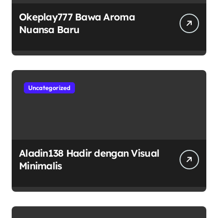
Okeplay777 Bawa Aroma
Nuansa Baru
Uncategorized
Aladin138 Hadir dengan Visual
Minimalis