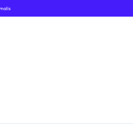
malis
ern Baru
sh
aya
lusif
emukau
eharuman
orit
aru