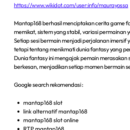
https://www.wikidot.com/user:info/maurayossa
Mantap168 berhasil menciptakan cerita game fan
memikat, sistem yang stabil, variasi permainan
Setiap sesi bermain menjadi perjalanan imersif
tetapi tentang menikmati dunia fantasy yang p
Dunia fantasy ini mengajak pemain merasakan 
berkesan, menjadikan setiap momen bermain se
Google search rekomendasi :
mantap168 slot
link alternatif mantap168
mantap168 slot online
RTP mantap168