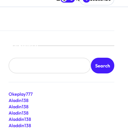
Search
Search
Okeplay777
Aladin138
Aladin138
Aladin138
Aladdin138
Aladdin138