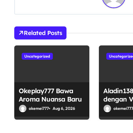
n
a
v
Related Posts
i
g
Uncategorized
Uncategorize
a
t
Okeplay777 Bawa
Aladin138
i
Aroma Nuansa Baru
dengan V
o
Minimalis
okemei777
Aug 6, 2026
okemei77
n