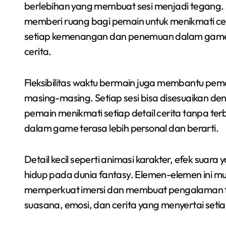
berlebihan yang membuat sesi menjadi tegang.
memberi ruang bagi pemain untuk menikmati cer
setiap kemenangan dan penemuan dalam game t
cerita.
Fleksibilitas waktu bermain juga membantu pem
masing-masing. Setiap sesi bisa disesuaikan d
pemain menikmati setiap detail cerita tanpa ter
dalam game terasa lebih personal dan berarti.
Detail kecil seperti animasi karakter, efek suar
hidup pada dunia fantasy. Elemen-elemen ini mu
memperkuat imersi dan membuat pengalaman te
suasana, emosi, dan cerita yang menyertai set