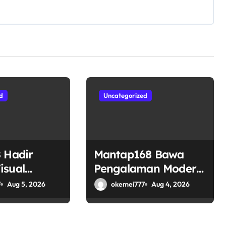
d
Uncategorized
 Hadir
Mantap168 Bawa
isual
Pengalaman Modern
Baru
7
Aug 5, 2026
okemei777
Aug 4, 2026