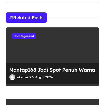
g
a
Related Posts
t
i
Uncategorized
o
n
Mantap168 Jadi Spot Penuh Warna
okemei777
Aug 8, 2026