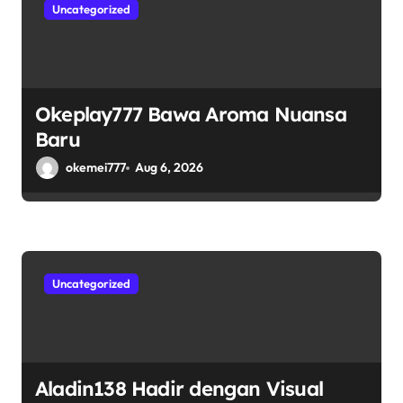
Uncategorized
Okeplay777 Bawa Aroma Nuansa
Baru
okemei777
Aug 6, 2026
Uncategorized
Aladin138 Hadir dengan Visual