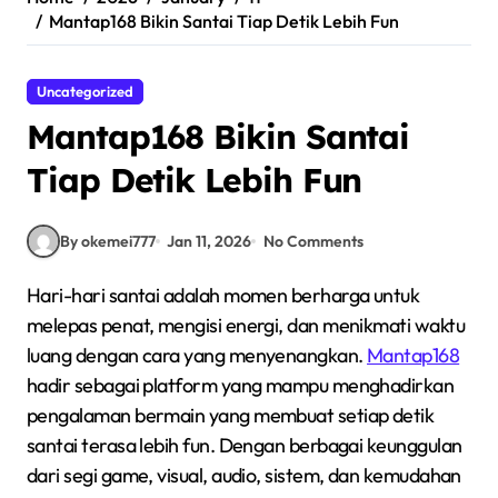
Mantap168 Bikin Santai Tiap Detik Lebih Fun
Uncategorized
Mantap168 Bikin Santai
Tiap Detik Lebih Fun
By okemei777
Jan 11, 2026
No Comments
Hari-hari santai adalah momen berharga untuk
melepas penat, mengisi energi, dan menikmati waktu
luang dengan cara yang menyenangkan.
Mantap168
hadir sebagai platform yang mampu menghadirkan
pengalaman bermain yang membuat setiap detik
santai terasa lebih fun. Dengan berbagai keunggulan
dari segi game, visual, audio, sistem, dan kemudahan