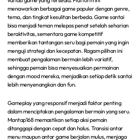
variasi game yang tersedia. Platform ini
menawarkan berbagai game populer dengan genre,
tema, dan tingkat kesulitan berbeda. Game santai
bisa menjadi teman melepas penat setelah seharian
beraktivitas, sementara game kompetitif
memberikan tantangan seru bagi pemain yang ingin
menguji strategi dan kecepatan. Ragam pilihan ini
membuat pengalaman bermain lebih variatif,
sehingga pemain bisa menyesuaikan permainan
dengan mood mereka, menjadikan setiap detik santai
lebih menyenangkan dan fun.
Gameplay yang responsif menjadi faktor penting
dalam menciptakan pengalaman bermain yang seru.
Mantap168 memastikan setiap aksi pemain
ditanggapi dengan cepat dan halus. Transisi antar
menu maupun antar game berjalan mulus, menjaga