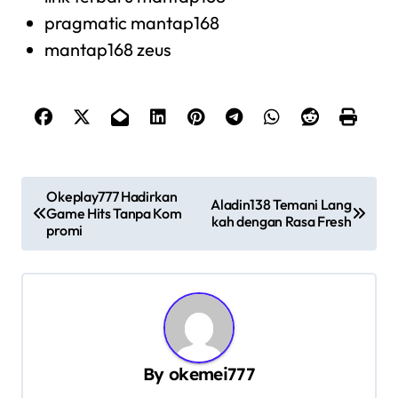
pragmatic mantap168
mantap168 zeus
P
Okeplay777 Hadirkan
Aladin138 Temani Lang
Game Hits Tanpa Kom
o
kah dengan Rasa Fresh
promi
s
t
n
a
v
By
okemei777
i