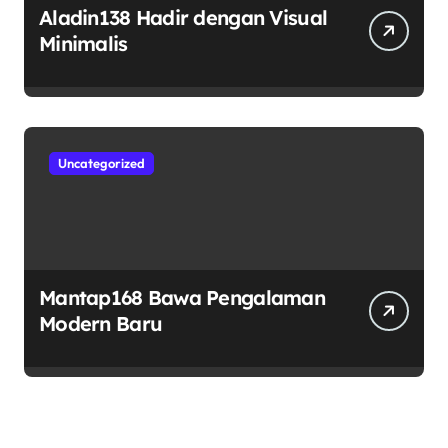
Aladin138 Hadir dengan Visual
Minimalis
Uncategorized
Mantap168 Bawa Pengalaman
Modern Baru