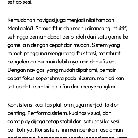
setiap sesi.
Kemudahan navigasi juga menjadi nilai tambah
Mantap168. Semua fitur dan menu dirancang intuitif,
sehingga pemain dapat berpindah dari satu game ke
game lain dengan cepat dan mudah. Sistem yang
ramah pengguna mengurangi frustrasi, membuat
pengalaman bermain lebih nyaman dan efisien.
Dengan navigasi yang mudah dipahami, pemain
dapat fokus sepenuhnya pada hiburan, menjadikan
setiap detik santai lebih fun dan menyenangkan.
Konsistensi kualitas platform juga menjadi faktor
penting. Performa sistem, kualitas visual, dan
gameplay dijaga tetap stabil dari satu sesi ke sesi
berikutnya. Konsistensi ini memberikan rasa aman
bagi pemain, karena mereka tahu pengalaman yang