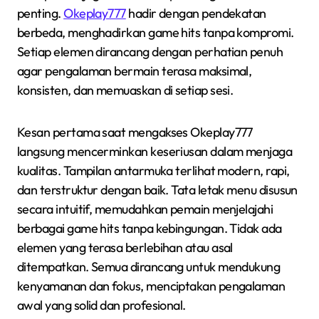
penting.
Okeplay777
hadir dengan pendekatan
berbeda, menghadirkan game hits tanpa kompromi.
Setiap elemen dirancang dengan perhatian penuh
agar pengalaman bermain terasa maksimal,
konsisten, dan memuaskan di setiap sesi.
Kesan pertama saat mengakses Okeplay777
langsung mencerminkan keseriusan dalam menjaga
kualitas. Tampilan antarmuka terlihat modern, rapi,
dan terstruktur dengan baik. Tata letak menu disusun
secara intuitif, memudahkan pemain menjelajahi
berbagai game hits tanpa kebingungan. Tidak ada
elemen yang terasa berlebihan atau asal
ditempatkan. Semua dirancang untuk mendukung
kenyamanan dan fokus, menciptakan pengalaman
awal yang solid dan profesional.