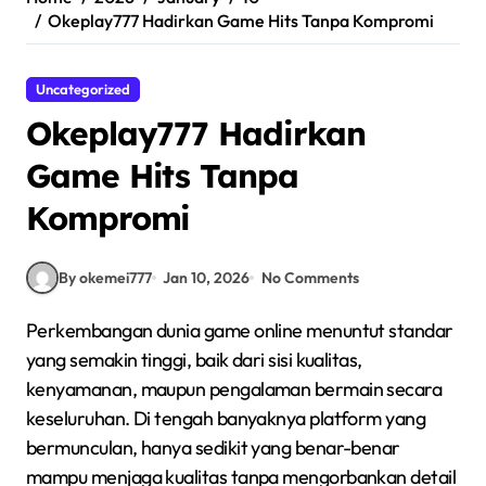
Okeplay777 Hadirkan Game Hits Tanpa Kompromi
Uncategorized
Okeplay777 Hadirkan
Game Hits Tanpa
Kompromi
By okemei777
Jan 10, 2026
No Comments
Perkembangan dunia game online menuntut standar
yang semakin tinggi, baik dari sisi kualitas,
kenyamanan, maupun pengalaman bermain secara
keseluruhan. Di tengah banyaknya platform yang
bermunculan, hanya sedikit yang benar-benar
mampu menjaga kualitas tanpa mengorbankan detail