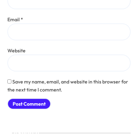
Email
*
Website
Save my name, email, and website in this browser for
the next time I comment.
Search