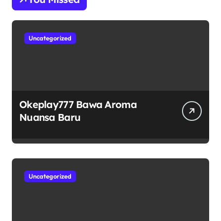
Uncategorized
Okeplay777 Bawa Aroma
Nuansa Baru
Uncategorized