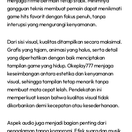
menjaga ritme bermain tetap stabil. Minimnya
gangguan teknis membuat pemain dapat menikmati
game hits favorit dengan fokus penuh, tanpa
interupsi yang mengurangi kenyamanan.
Dari sisi visual, kualitas ditampilkan secara maksimal.
Grafis yang tajam, animasi yang halus, serta detail
yang diperhatikan dengan baik menciptakan
tampilan game yang hidup. Okeplay777 menjaga
keseimbangan antara estetika dan kenyamanan
visual, sehingga tampilan tetap menarik tanpa
membuat mata cepat lelah. Pendekatan ini
memperkuat kesan bahwa kualitas visual tidak
dikorbankan demi kecepatan atau kesederhanaan.
Aspek audio juga menjadi bagian penting dari
pengalaman tanpa kompromi. Efek suara dan musik