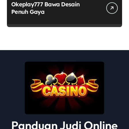
Okeplay777 Bawa Desain
Penuh Gaya
Panduan Judi Online