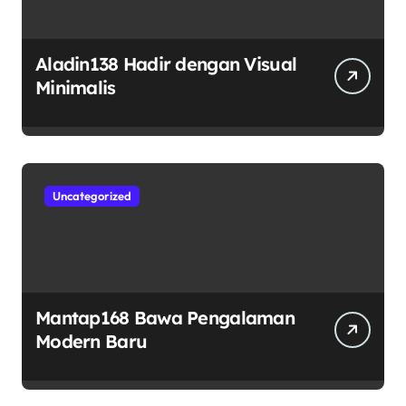
Aladin138 Hadir dengan Visual
Minimalis
Uncategorized
Mantap168 Bawa Pengalaman
Modern Baru