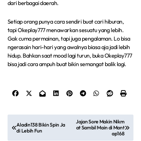
dari berbagai daerah.
Setiap orang punya cara sendiri buat cari hiburan,
tapi Okeplay777 menawarkan sesuatu yang lebih.
Gak cuma permainan, tapi juga pengalaman. Lo bisa
ngerasain hari-hari yang awalnya biasa aja jadi lebih
hidup. Bahkan saat mood lagi turun, buka Okeplay777
bisa jadi cara ampuh buat bikin semangat balik lagi.
P
Jajan Sore Makin Nikm
Aladin138 Bikin Spin Ja
at Sambil Main di Mant
o
di Lebih Fun
ap168
s