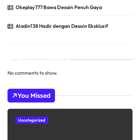
Okeplay777 Bawa Desain Penuh Gaya
Aladin138 Hadir dengan Desain Eksklusif
Recent Comments
No comments to show.
You Missed
Uncategorized