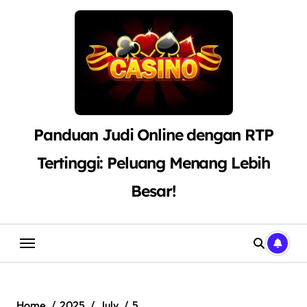
Skip
to
content
Panduan Judi Online dengan RTP
Tertinggi: Peluang Menang Lebih
Besar!
Home
2025
July
5