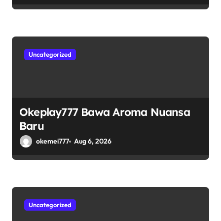
Uncategorized
Okeplay777 Bawa Aroma Nuansa
Baru
okemei777
Aug 6, 2026
Uncategorized