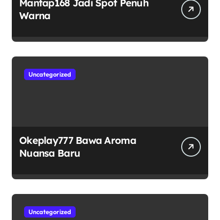
Mantap168 Jadi Spot Penuh
Warna
Uncategorized
Okeplay777 Bawa Aroma
Nuansa Baru
Uncategorized