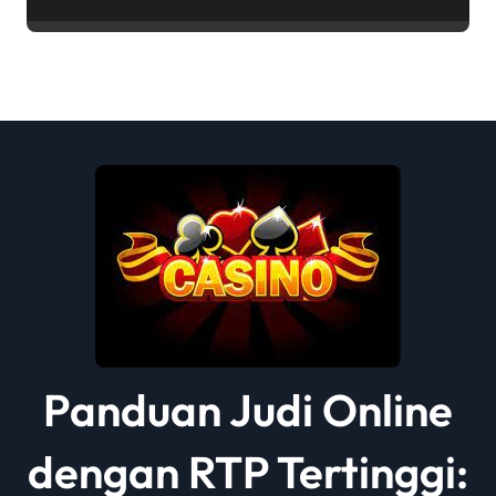
Panduan Judi Online
dengan RTP Tertinggi: