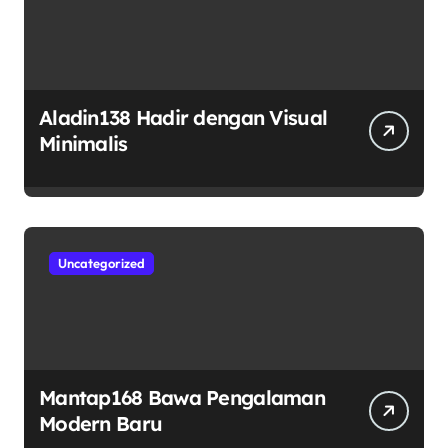
Aladin138 Hadir dengan Visual
Minimalis
Uncategorized
Mantap168 Bawa Pengalaman
Modern Baru