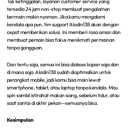
Tak ketinggalan, layanan customer service yang
tersedia 24 jam non-stop membuat pengalaman
bermain makin nyaman. Jika kamu mengalami
kendala apa pun, tim support Aladin138 akan dengan
cepat memberikan solusi. Ini memberi rasa aman dan
membuat pemain bisa fokus menikmati permainan
tanpa gangguan.
Dan tentu saja, semua ini bisa diakses kapan saja dan
di mana saja. Aladin138 sudah dioptimalkan untuk
perangkat mobile, jadi kamu bisa main lewat
smartphone, tablet, atau laptop tanpa kendala. Mau
spin sambil istirahat makan siang, sebelum tidur, atau
saat santai di akhir pekan—semuanya bisa.
Kesimpulan