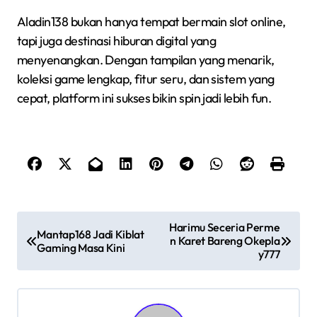
Aladin138 bukan hanya tempat bermain slot online,
tapi juga destinasi hiburan digital yang
menyenangkan. Dengan tampilan yang menarik,
koleksi game lengkap, fitur seru, dan sistem yang
cepat, platform ini sukses bikin spin jadi lebih fun.
P
Harimu Seceria Perme
Mantap168 Jadi Kiblat
n Karet Bareng Okepla
o
Gaming Masa Kini
y777
s
t
n