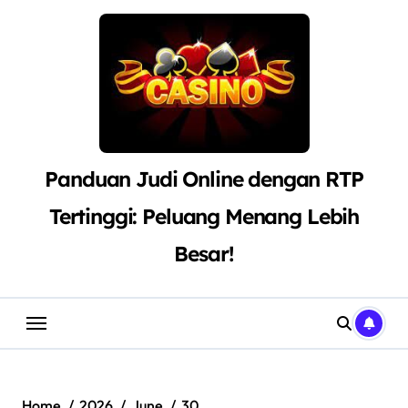
Skip
to
content
Panduan Judi Online dengan RTP
Tertinggi: Peluang Menang Lebih
Besar!
Home
2026
June
30