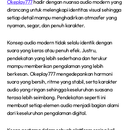
Okeplay777
hadir dengan nuansa audio modern yang
dirancang untuk melengkapi identitas visual sehingga
setiap detail mampu menghadirkan atmosfer yang
nyaman, segar, dan penuh karakter.
Konsep audio modern tidak selalu identik dengan
suara yang keras atau penuh efek. Justru,
pendekatan yang lebih sederhana dan terukur
mampu memberikan pengalaman yang lebih
berkesan. Okeplay777 mengedepankan harmoni
suara yang bersih, ritme yang stabil, serta karakter
audio yang ringan sehingga keseluruhan suasana
terasa lebih seimbang. Pendekatan seperti ini
membuat setiap elemen audio menjadi bagian alami
dari keseluruhan pengalaman digital.