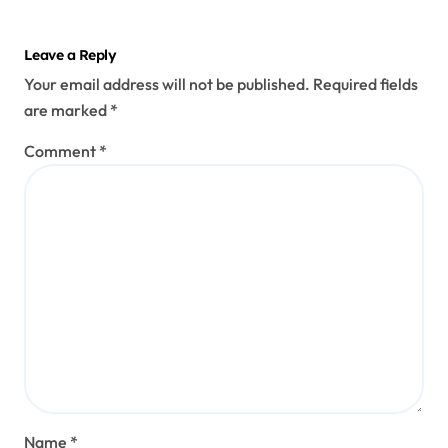
Leave a Reply
Your email address will not be published.
Required fields
are marked
*
Comment
*
Name
*