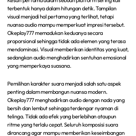
Kesan pertama dalam sebuah platform sering kali
terbentuk hanya dalam hitungan detik. Tampilan
visual menjadi hal pertama yang terlihat, tetapi
nuansa audio mampu memperkuat impresi tersebut.
Okeplay777 memadukan keduanya secara
proporsional sehingga tidak ada elemen yang terasa
mendominasi. Visual memberikan identitas yang kuat,
sedangkan audio menghadirkan sentuhan emosional
yang memperkaya suasana.
Pemilihan karakter suara menjadi salah satu aspek
penting dalam membangun nuansa modern.
Okeplay777 menghadirkan audio dengan nada yang
bersih dan lembut sehingga terdengar nyaman di
telinga. Tidak ada efek yang berlebihan ataupun
ritme yang terlalu cepat. Seluruh komposisi suara
dirancang agar mampu memberikan keseimbangan