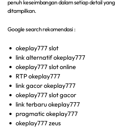
penuh keseimbangan dalam setiap detail yang
ditampilkan.
Google search rekomendasi :
okeplay777 slot
link alternatif okeplay777
okeplay777 slot online
RTP okeplay777
link gacor okeplay777
okeplay777 slot gacor
link terbaru okeplay777
pragmatic okeplay777
okeplay777 zeus