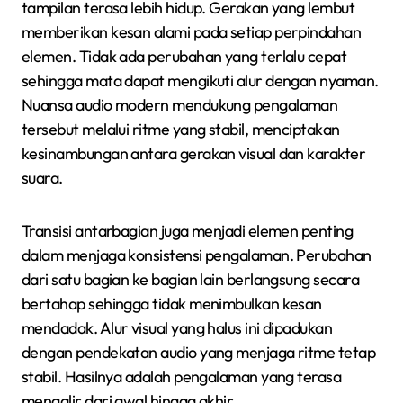
tampilan terasa lebih hidup. Gerakan yang lembut
memberikan kesan alami pada setiap perpindahan
elemen. Tidak ada perubahan yang terlalu cepat
sehingga mata dapat mengikuti alur dengan nyaman.
Nuansa audio modern mendukung pengalaman
tersebut melalui ritme yang stabil, menciptakan
kesinambungan antara gerakan visual dan karakter
suara.
Transisi antarbagian juga menjadi elemen penting
dalam menjaga konsistensi pengalaman. Perubahan
dari satu bagian ke bagian lain berlangsung secara
bertahap sehingga tidak menimbulkan kesan
mendadak. Alur visual yang halus ini dipadukan
dengan pendekatan audio yang menjaga ritme tetap
stabil. Hasilnya adalah pengalaman yang terasa
mengalir dari awal hingga akhir.