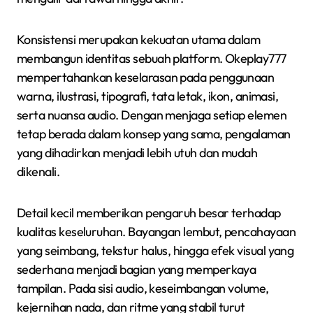
Konsistensi merupakan kekuatan utama dalam
membangun identitas sebuah platform. Okeplay777
mempertahankan keselarasan pada penggunaan
warna, ilustrasi, tipografi, tata letak, ikon, animasi,
serta nuansa audio. Dengan menjaga setiap elemen
tetap berada dalam konsep yang sama, pengalaman
yang dihadirkan menjadi lebih utuh dan mudah
dikenali.
Detail kecil memberikan pengaruh besar terhadap
kualitas keseluruhan. Bayangan lembut, pencahayaan
yang seimbang, tekstur halus, hingga efek visual yang
sederhana menjadi bagian yang memperkaya
tampilan. Pada sisi audio, keseimbangan volume,
kejernihan nada, dan ritme yang stabil turut