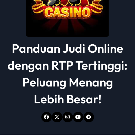
Panduan Judi Online
dengan RTP Tertinggi:
Peluang Menang
Lebih Besar!