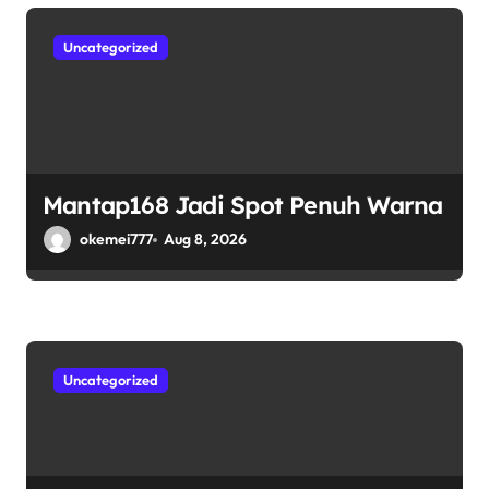
i
Uncategorized
o
n
Mantap168 Jadi Spot Penuh Warna
okemei777
Aug 8, 2026
Uncategorized