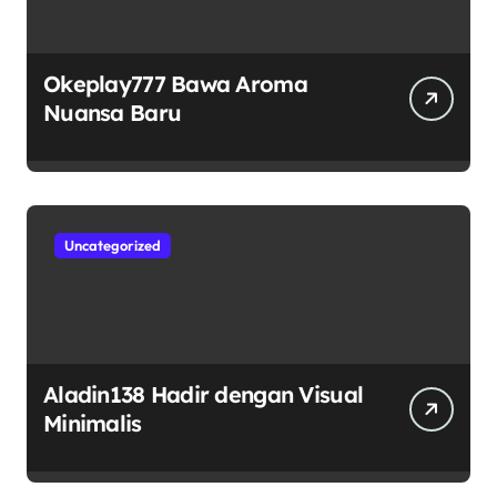
Okeplay777 Bawa Aroma
Nuansa Baru
Uncategorized
Aladin138 Hadir dengan Visual
Minimalis