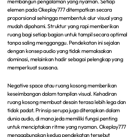
membangun pengalaman yang nyaman. Setiap
elemen pada Okeplay777 ditempatkan secara
proporsional sehingga membentuk alur visual yang
mudah dipahami. Struktur yang rapi memberikan
ruang bagi setiap bagian untuk tampil secara optimal
tanpa saling mengganggu. Pendekatan ini sejalan
dengan konsep audio yang tidak memaksakan
dominasi, melainkan hadir sebagai pelengkap yang
memperkuat suasana.
Negative space atau ruang kosong memberikan
keseimbangan dalam tampilan visual. Kehadiran
ruang kosong membuat desain terasa lebih lega dan
tidak padat. Prinsip serupa juga diterapkan dalam
dunia audio, di mana jeda memiliki fungsi penting
untuk menciptakan ritme yang nyaman. Okeplay777
menggabungkan kedua pendekatan tersebut