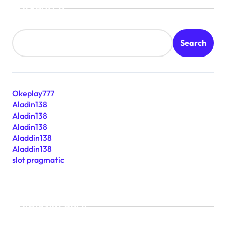
Search
Search
Okeplay777
Aladin138
Aladin138
Aladin138
Aladdin138
Aladdin138
slot pragmatic
Recent Posts