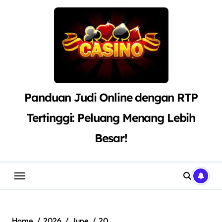
Skip
to
content
Panduan Judi Online dengan RTP
Tertinggi: Peluang Menang Lebih
Besar!
Home
2026
June
20