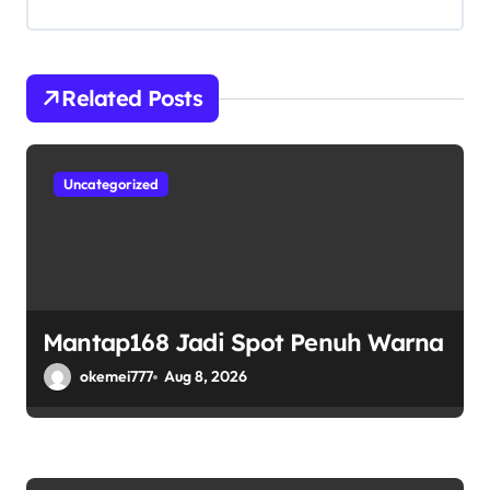
i
g
a
Related Posts
t
i
Uncategorized
o
n
Mantap168 Jadi Spot Penuh Warna
okemei777
Aug 8, 2026