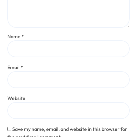
Name
*
Email
*
Website
Save my name, email, and website in this browser for
the next time I comment.