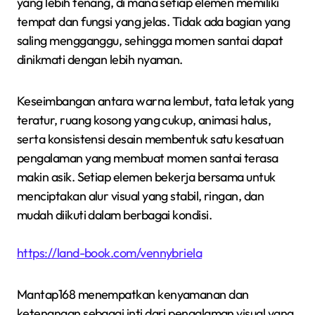
yang lebih tenang, di mana setiap elemen memiliki
tempat dan fungsi yang jelas. Tidak ada bagian yang
saling mengganggu, sehingga momen santai dapat
dinikmati dengan lebih nyaman.
Keseimbangan antara warna lembut, tata letak yang
teratur, ruang kosong yang cukup, animasi halus,
serta konsistensi desain membentuk satu kesatuan
pengalaman yang membuat momen santai terasa
makin asik. Setiap elemen bekerja bersama untuk
menciptakan alur visual yang stabil, ringan, dan
mudah diikuti dalam berbagai kondisi.
https://land-book.com/vennybriela
Mantap168 menempatkan kenyamanan dan
ketenangan sebagai inti dari pengalaman visual yang