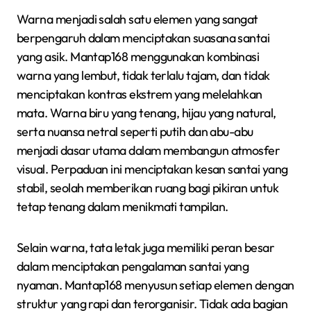
Warna menjadi salah satu elemen yang sangat
berpengaruh dalam menciptakan suasana santai
yang asik. Mantap168 menggunakan kombinasi
warna yang lembut, tidak terlalu tajam, dan tidak
menciptakan kontras ekstrem yang melelahkan
mata. Warna biru yang tenang, hijau yang natural,
serta nuansa netral seperti putih dan abu-abu
menjadi dasar utama dalam membangun atmosfer
visual. Perpaduan ini menciptakan kesan santai yang
stabil, seolah memberikan ruang bagi pikiran untuk
tetap tenang dalam menikmati tampilan.
Selain warna, tata letak juga memiliki peran besar
dalam menciptakan pengalaman santai yang
nyaman. Mantap168 menyusun setiap elemen dengan
struktur yang rapi dan terorganisir. Tidak ada bagian