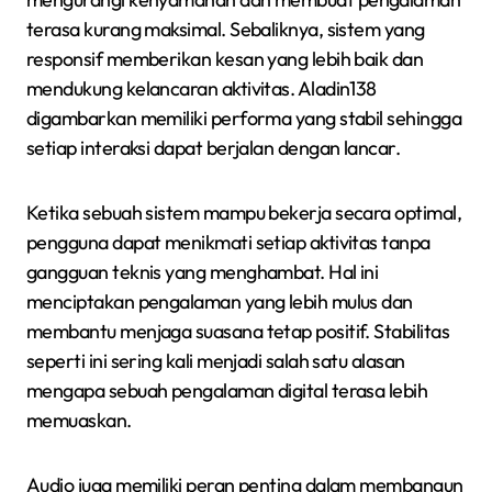
terasa kurang maksimal. Sebaliknya, sistem yang
responsif memberikan kesan yang lebih baik dan
mendukung kelancaran aktivitas. Aladin138
digambarkan memiliki performa yang stabil sehingga
setiap interaksi dapat berjalan dengan lancar.
Ketika sebuah sistem mampu bekerja secara optimal,
pengguna dapat menikmati setiap aktivitas tanpa
gangguan teknis yang menghambat. Hal ini
menciptakan pengalaman yang lebih mulus dan
membantu menjaga suasana tetap positif. Stabilitas
seperti ini sering kali menjadi salah satu alasan
mengapa sebuah pengalaman digital terasa lebih
memuaskan.
Audio juga memiliki peran penting dalam membangun