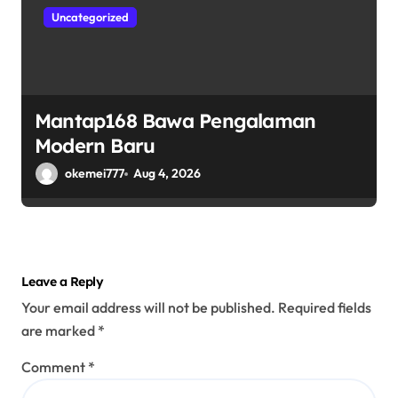
Uncategorized
Mantap168 Bawa Pengalaman
Modern Baru
okemei777
Aug 4, 2026
Leave a Reply
Your email address will not be published.
Required fields
are marked
*
Comment
*