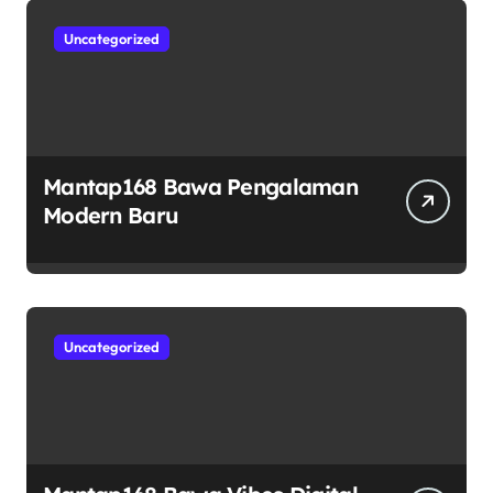
Uncategorized
Mantap168 Bawa Pengalaman
Modern Baru
Uncategorized