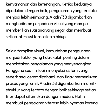
kenyamanan dan ketenangan. Ketika keduanya
dipadukan dengan baik, pengalaman yang tercipta
menjadi lebih seimbang. Aladin138 digambarkan
menghadirkan perpaduan visual yang mampu
memberikan suasana yang segar dan membuat
setiap interaksi terasa lebih hidup.
Selain tampilan visual, kemudahan penggunaan
menjadi faktor yang tidak kalah penting dalam
menciptakan pengalaman yang menyenangkan.
Pengguna saat ini lebih menyukai sistem yang
sederhana, cepat dipahami, dan tidak memerlukan
proses yang rumit. Aladin138 digambarkan memiliki
struktur yang tertata dengan baik sehingga setiap
fitur dapat ditemukan dengan mudah. Hal ini
membuat pengalaman terasa lebih nyaman karena