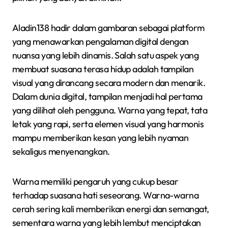
Aladin138 hadir dalam gambaran sebagai platform
yang menawarkan pengalaman digital dengan
nuansa yang lebih dinamis. Salah satu aspek yang
membuat suasana terasa hidup adalah tampilan
visual yang dirancang secara modern dan menarik.
Dalam dunia digital, tampilan menjadi hal pertama
yang dilihat oleh pengguna. Warna yang tepat, tata
letak yang rapi, serta elemen visual yang harmonis
mampu memberikan kesan yang lebih nyaman
sekaligus menyenangkan.
Warna memiliki pengaruh yang cukup besar
terhadap suasana hati seseorang. Warna-warna
cerah sering kali memberikan energi dan semangat,
sementara warna yang lebih lembut menciptakan