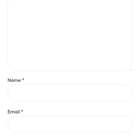
Name
*
Email
*