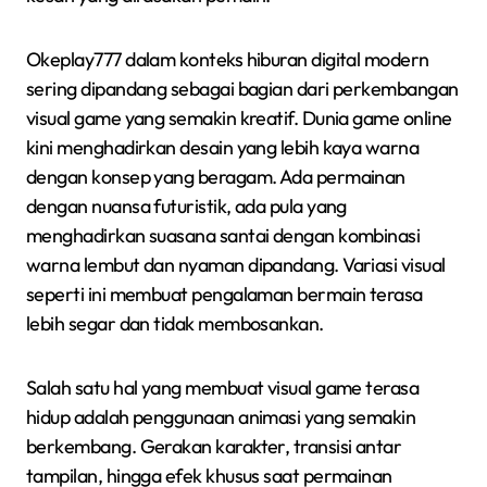
Okeplay777 dalam konteks hiburan digital modern
sering dipandang sebagai bagian dari perkembangan
visual game yang semakin kreatif. Dunia game online
kini menghadirkan desain yang lebih kaya warna
dengan konsep yang beragam. Ada permainan
dengan nuansa futuristik, ada pula yang
menghadirkan suasana santai dengan kombinasi
warna lembut dan nyaman dipandang. Variasi visual
seperti ini membuat pengalaman bermain terasa
lebih segar dan tidak membosankan.
Salah satu hal yang membuat visual game terasa
hidup adalah penggunaan animasi yang semakin
berkembang. Gerakan karakter, transisi antar
tampilan, hingga efek khusus saat permainan