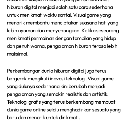
hiburan digital menjadi salah satu cara sederhana
untuk menikmati waktu santai. Visual game yang
menarik membantu menciptakan suasana hati yang
lebih nyaman dan menyenangkan. Ketika seseorang
menikmati permainan dengan tampilan yang hidup
dan penuh warna, pengalaman hiburan terasa lebih
maksimal.
Perkembangan dunia hiburan digital juga terus
bergerak mengikuti inovasi teknologi. Visual game
yang dulunya sederhana kini berubah menjadi
pengalaman yang semakin realistis dan artistik.
Teknologi grafis yang terus berkembang membuat
dunia game online selalu menghadirkan sesuatu yang
baru dan menarik untuk dinikmati.