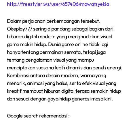
http://freestyler.ws/user/657406/mawarsyekia
Dalam perjalanan perkembangan tersebut,
Okeplay777 sering dipandang sebagai bagian dari
hiburan digital modern yang menghadirkan visual
game makin hidup. Dunia game online tidak lagi
hanya tentang permainan semata, tetapi juga
tentang pengalaman visual yang mampu
menciptakan suasana lebih dinamis dan penuh energi.
Kombinasi antara desain modern, warna yang
menarik, animasi yang halus, serta efek visual yang
kreatif membuat hiburan digital terasa semakin hidup
dan sesuai dengan gaya hidup generasi masa kini.
Google search rekomendasi :