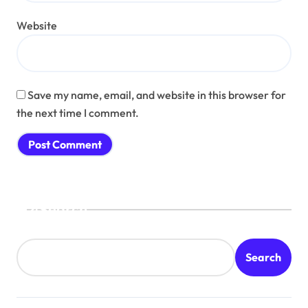
Website
Save my name, email, and website in this browser for
the next time I comment.
Search
Search