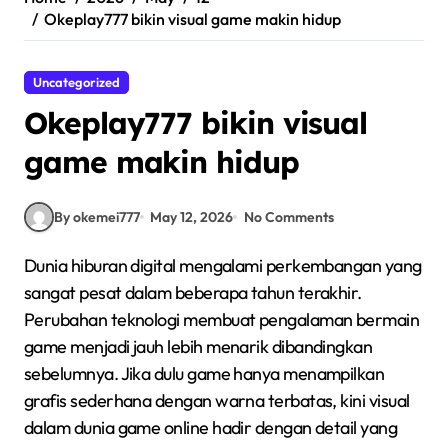
Okeplay777 bikin visual game makin hidup
Uncategorized
Okeplay777 bikin visual
game makin hidup
By okemei777
May 12, 2026
No Comments
Dunia hiburan digital mengalami perkembangan yang
sangat pesat dalam beberapa tahun terakhir.
Perubahan teknologi membuat pengalaman bermain
game menjadi jauh lebih menarik dibandingkan
sebelumnya. Jika dulu game hanya menampilkan
grafis sederhana dengan warna terbatas, kini visual
dalam dunia game online hadir dengan detail yang