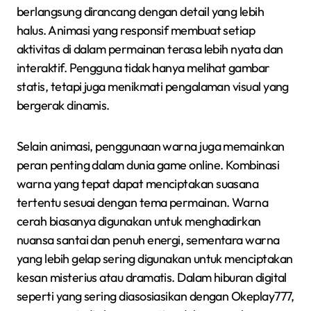
berlangsung dirancang dengan detail yang lebih
halus. Animasi yang responsif membuat setiap
aktivitas di dalam permainan terasa lebih nyata dan
interaktif. Pengguna tidak hanya melihat gambar
statis, tetapi juga menikmati pengalaman visual yang
bergerak dinamis.
Selain animasi, penggunaan warna juga memainkan
peran penting dalam dunia game online. Kombinasi
warna yang tepat dapat menciptakan suasana
tertentu sesuai dengan tema permainan. Warna
cerah biasanya digunakan untuk menghadirkan
nuansa santai dan penuh energi, sementara warna
yang lebih gelap sering digunakan untuk menciptakan
kesan misterius atau dramatis. Dalam hiburan digital
seperti yang sering diasosiasikan dengan Okeplay777,