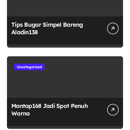
Tips Bugar Simpel Bareng
Aladin138
Uncategorized
Mantap168 Jadi Spot Penuh
Warna