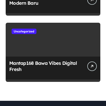
Modern Baru
Uncategorized
Mantap168 Bawa Vibes Digital
Fresh