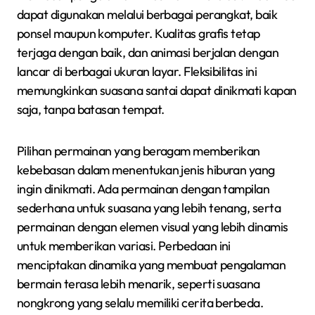
dapat digunakan melalui berbagai perangkat, baik
ponsel maupun komputer. Kualitas grafis tetap
terjaga dengan baik, dan animasi berjalan dengan
lancar di berbagai ukuran layar. Fleksibilitas ini
memungkinkan suasana santai dapat dinikmati kapan
saja, tanpa batasan tempat.
Pilihan permainan yang beragam memberikan
kebebasan dalam menentukan jenis hiburan yang
ingin dinikmati. Ada permainan dengan tampilan
sederhana untuk suasana yang lebih tenang, serta
permainan dengan elemen visual yang lebih dinamis
untuk memberikan variasi. Perbedaan ini
menciptakan dinamika yang membuat pengalaman
bermain terasa lebih menarik, seperti suasana
nongkrong yang selalu memiliki cerita berbeda.