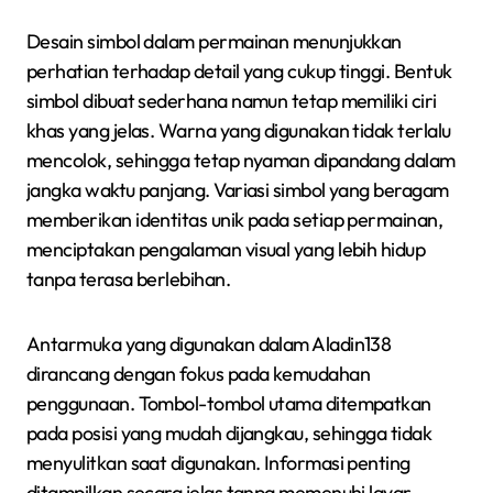
Desain simbol dalam permainan menunjukkan
perhatian terhadap detail yang cukup tinggi. Bentuk
simbol dibuat sederhana namun tetap memiliki ciri
khas yang jelas. Warna yang digunakan tidak terlalu
mencolok, sehingga tetap nyaman dipandang dalam
jangka waktu panjang. Variasi simbol yang beragam
memberikan identitas unik pada setiap permainan,
menciptakan pengalaman visual yang lebih hidup
tanpa terasa berlebihan.
Antarmuka yang digunakan dalam Aladin138
dirancang dengan fokus pada kemudahan
penggunaan. Tombol-tombol utama ditempatkan
pada posisi yang mudah dijangkau, sehingga tidak
menyulitkan saat digunakan. Informasi penting
ditampilkan secara jelas tanpa memenuhi layar,