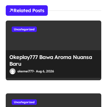
g
Related Posts
a
t
i
Uncategorized
o
n
Okeplay777 Bawa Aroma Nuansa
Baru
okemei777
Aug 6, 2026
Uncategorized