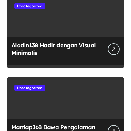
Uncategorized
Aladin138 Hadir dengan Visual
Minimalis
Uncategorized
Mantap168 Bawa Pengalaman