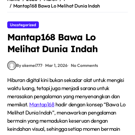
Mantap168 Bawa Lo Melihat Dunia Indah
Uncategorized
Mantap168 Bawa Lo
Melihat Dunia Indah
By okemei777
Mar 1, 2026
No Comments
Hiburan digital kini bukan sekadar alat untuk mengisi
waktu luang, tetapi juga menjadi sarana untuk
merasakan pengalaman yang menyenangkan dan
memikat.
Mantap168
hadir dengan konsep “Bawa Lo
Melihat Dunia Indah”, menawarkan pengalaman
bermain yang memadukan keseruan dengan
keindahan visual, sehingga setiap momen bermain