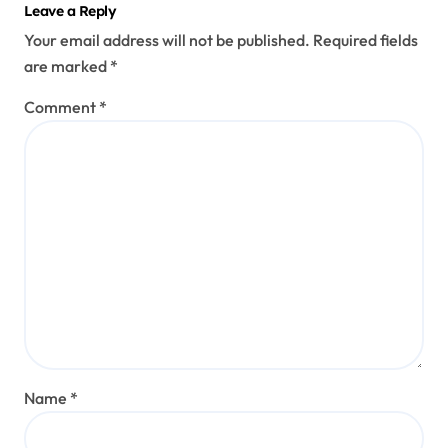
Leave a Reply
Your email address will not be published.
Required fields
are marked
*
Comment
*
Name
*