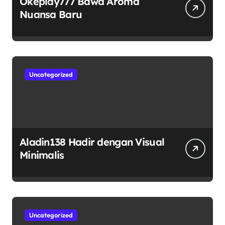
Okeplay777 Bawa Aroma
Nuansa Baru
Uncategorized
Aladin138 Hadir dengan Visual
Minimalis
Uncategorized