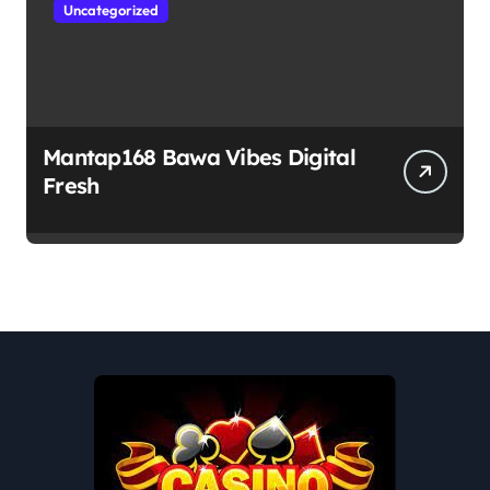
Uncategorized
Mantap168 Bawa Vibes Digital
Fresh