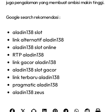
juga pengalaman yang membuat ambisi makin tinggi.
Google search rekomendasi :
aladin138 slot
link alternatif aladin138
aladin138 slot online
RTP aladin138
link gacor aladin138
aladin138 slot gacor
link terbaru aladin138
pragmatic aladin138
aladin138 zeus