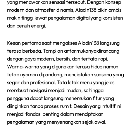
yang menawarkan sensasi tersebut. Dengan konsep
modern dan atmosfer dinamis, Aladin138 bikin ambisi
makin tinggi lewat pengalaman digital yang konsisten
dan penuh energi.
Kesan pertama saat mengakses Aladin138 langsung
terasa berbeda. Tampilan antarmukanya dirancang
dengan gaya modern, bersih, dan tertata rapi.
Warna-warna yang digunakan terasa hidup namun
tetap nyaman dipandang, menciptakan suasana yang
segar dan profesional. Tata letak menu yang jelas
membuat navigasi menjadi mudah, sehingga
pengguna dapat langsung menemukan fitur yang
diinginkan tanpa proses rumit. Desain yang intuitif ini
menjadi fondasi penting dalam menciptakan
pengalaman yang menyenangkan sejak awal.