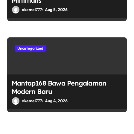
Minimalis
okemei777
Aug 5, 2026
Uncategorized
Mantap168 Bawa Pengalaman
Modern Baru
okemei777
Aug 4, 2026