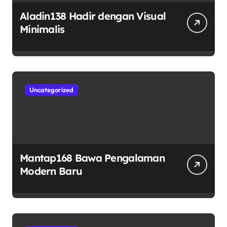
Aladin138 Hadir dengan Visual
Minimalis
Uncategorized
Mantap168 Bawa Pengalaman
Modern Baru