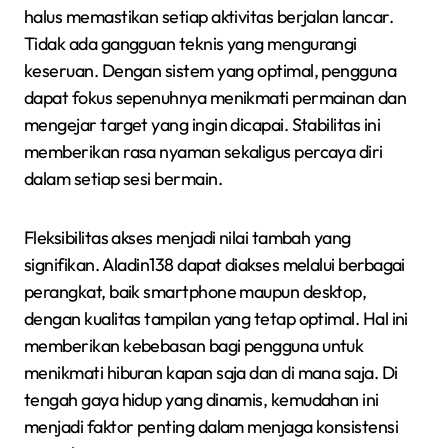
halus memastikan setiap aktivitas berjalan lancar.
Tidak ada gangguan teknis yang mengurangi
keseruan. Dengan sistem yang optimal, pengguna
dapat fokus sepenuhnya menikmati permainan dan
mengejar target yang ingin dicapai. Stabilitas ini
memberikan rasa nyaman sekaligus percaya diri
dalam setiap sesi bermain.
Fleksibilitas akses menjadi nilai tambah yang
signifikan. Aladin138 dapat diakses melalui berbagai
perangkat, baik smartphone maupun desktop,
dengan kualitas tampilan yang tetap optimal. Hal ini
memberikan kebebasan bagi pengguna untuk
menikmati hiburan kapan saja dan di mana saja. Di
tengah gaya hidup yang dinamis, kemudahan ini
menjadi faktor penting dalam menjaga konsistensi