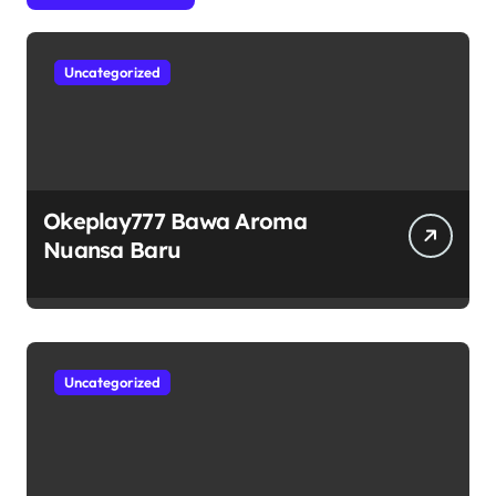
Uncategorized
Okeplay777 Bawa Aroma
Nuansa Baru
Uncategorized