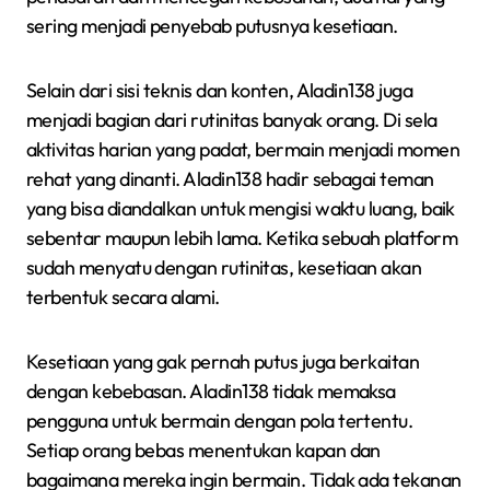
sering menjadi penyebab putusnya kesetiaan.
Selain dari sisi teknis dan konten, Aladin138 juga
menjadi bagian dari rutinitas banyak orang. Di sela
aktivitas harian yang padat, bermain menjadi momen
rehat yang dinanti. Aladin138 hadir sebagai teman
yang bisa diandalkan untuk mengisi waktu luang, baik
sebentar maupun lebih lama. Ketika sebuah platform
sudah menyatu dengan rutinitas, kesetiaan akan
terbentuk secara alami.
Kesetiaan yang gak pernah putus juga berkaitan
dengan kebebasan. Aladin138 tidak memaksa
pengguna untuk bermain dengan pola tertentu.
Setiap orang bebas menentukan kapan dan
bagaimana mereka ingin bermain. Tidak ada tekanan