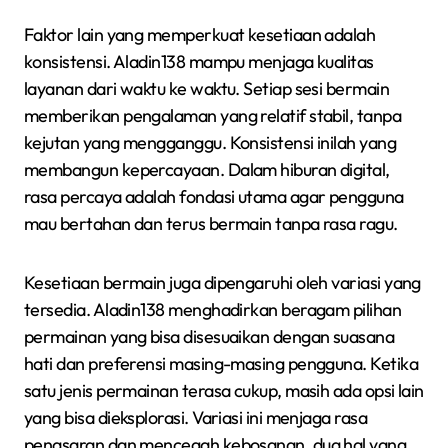
Faktor lain yang memperkuat kesetiaan adalah
konsistensi. Aladin138 mampu menjaga kualitas
layanan dari waktu ke waktu. Setiap sesi bermain
memberikan pengalaman yang relatif stabil, tanpa
kejutan yang mengganggu. Konsistensi inilah yang
membangun kepercayaan. Dalam hiburan digital,
rasa percaya adalah fondasi utama agar pengguna
mau bertahan dan terus bermain tanpa rasa ragu.
Kesetiaan bermain juga dipengaruhi oleh variasi yang
tersedia. Aladin138 menghadirkan beragam pilihan
permainan yang bisa disesuaikan dengan suasana
hati dan preferensi masing-masing pengguna. Ketika
satu jenis permainan terasa cukup, masih ada opsi lain
yang bisa dieksplorasi. Variasi ini menjaga rasa
penasaran dan mencegah kebosanan, dua hal yang