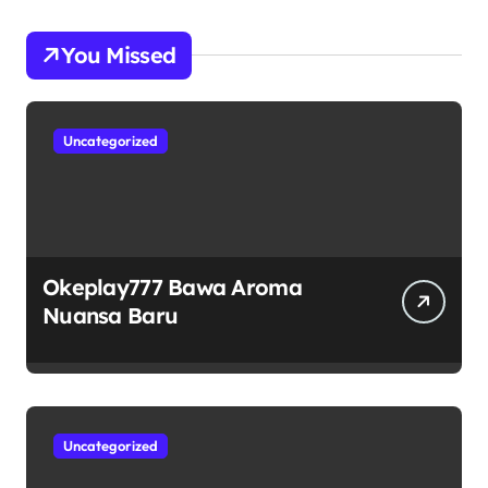
You Missed
Uncategorized
Okeplay777 Bawa Aroma
Nuansa Baru
Uncategorized