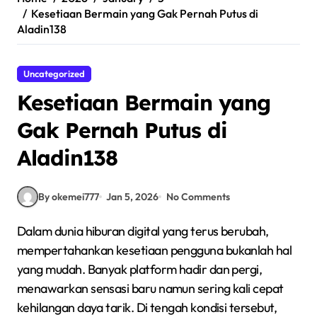
Kesetiaan Bermain yang Gak Pernah Putus di
Aladin138
Uncategorized
Kesetiaan Bermain yang
Gak Pernah Putus di
Aladin138
By okemei777
Jan 5, 2026
No Comments
Dalam dunia hiburan digital yang terus berubah,
mempertahankan kesetiaan pengguna bukanlah hal
yang mudah. Banyak platform hadir dan pergi,
menawarkan sensasi baru namun sering kali cepat
kehilangan daya tarik. Di tengah kondisi tersebut,