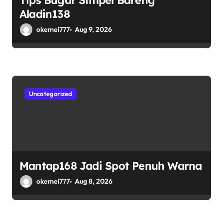
Tips Bugar Simpel Bareng
Aladin138
okemei777
Aug 9, 2026
Uncategorized
Mantap168 Jadi Spot Penuh Warna
okemei777
Aug 8, 2026