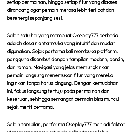
setiap permainan, hingga setiap fitur yang diakses
dirancang agar pemain merasa lebih terlibat dan
berenergi sepanjang sesi.
Salah satu hal yang membuat Okeplay777 berbeda
adalah desain antarmuka yang intuitif dan mudah
digunakan. Sejak pertama kali membuka platform,
pengguna disambut dengan tampilan modern, bersih,
dan ramah. Navigasi yang jelas memungkinkan
pemain langsung menemukan fitur yang mereka
inginkan tanpa harus bingung. Dengan kemudahan
ini, fokus langsung tertuju pada permainan dan
keseruan, sehingga semangat bermain bisa muncul
sejak menit pertama.
Selain tampilan, performa Okeplay777 menjadi faktor