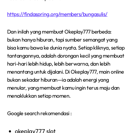
https://findaspring.org/members/bungasulis/
Dan inilah yang membuat Okeplay777 berbeda:
bukan hanya hiburan, tapi sumber semangat yang
bisa kamu bawa ke dunia nyata. Setiap kliknya, setiap
tantangannya, adalah dorongan kecil yang membuat
hari-hari lebih hidup, lebih berwarna, dan lebih
menantang untuk dijalani. Di Okeplay777, main online
bukan sekadar hiburan—ia adalah energi yang
menular, yang membuat kamu ingin terus maju dan
menaklukkan setiap momen.
Google search rekomendasi :
okeplay777 slot