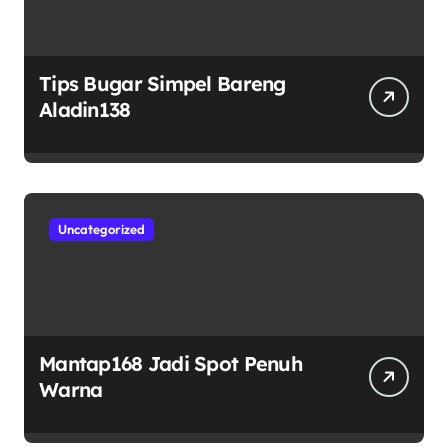
Tips Bugar Simpel Bareng
Aladin138
Uncategorized
Mantap168 Jadi Spot Penuh
Warna