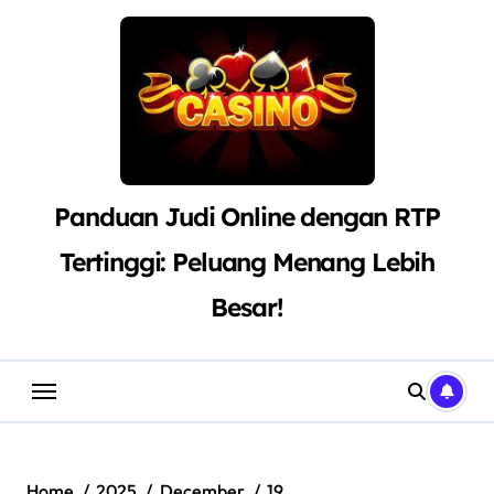
Skip
to
content
Panduan Judi Online dengan RTP
Tertinggi: Peluang Menang Lebih
Besar!
Home
2025
December
19