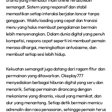
utama yang membuat main online terasa lebih
semangat. Sistem yang responsif dan stabil
memastikan setiap interaksi berjalan lancar tanpa
gangguan. Waktu loading yang cepat dan transisi
menu yang halus membuat pengalaman bermain
lebih menyenangkan. Dalam dunia digital yang penuh
kompetisi, respons cepat seperti ini membuat pemain
merasa dihargai, meningkatkan antusiasme, dan
membuat setiap sesi lebih hidup.
Kekuatan semangat juga datang dari ragam fitur dan
permainan yang ditawarkan. Okeplay777
menyediakan berbagai hiburan digital yang seru dan
menarik. Setiap permainan dirancang dengan
mekanisme yang dinamis, visual yang memikat, dan
alur yang menantang. Setiap detik bermain memicu
adrenalin dan rasa penasaran, sehingga pemain terus