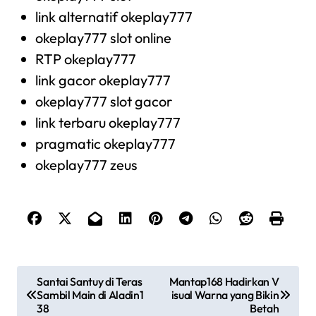
link alternatif okeplay777
okeplay777 slot online
RTP okeplay777
link gacor okeplay777
okeplay777 slot gacor
link terbaru okeplay777
pragmatic okeplay777
okeplay777 zeus
P
Santai Santuy di Teras
Mantap168 Hadirkan V
Sambil Main di Aladin1
isual Warna yang Bikin
o
38
Betah