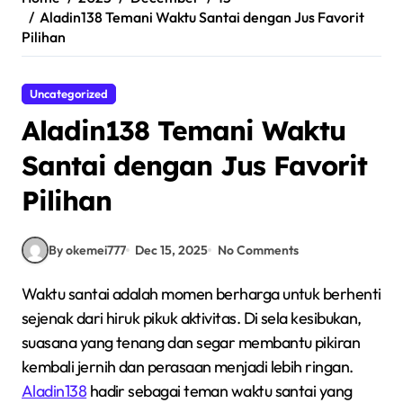
Aladin138 Temani Waktu Santai dengan Jus Favorit
Pilihan
Uncategorized
Aladin138 Temani Waktu
Santai dengan Jus Favorit
Pilihan
By okemei777
Dec 15, 2025
No Comments
Waktu santai adalah momen berharga untuk berhenti
sejenak dari hiruk pikuk aktivitas. Di sela kesibukan,
suasana yang tenang dan segar membantu pikiran
kembali jernih dan perasaan menjadi lebih ringan.
Aladin138
hadir sebagai teman waktu santai yang