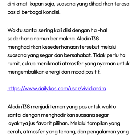
dinikmati kapan saja, suasana yang dihadirkan terasa
pas di berbagai kondisi.
Waktu santai sering kali diisi dengan hal-hal
sederhana namun bermakna. Aladin138
menghadirkan kesederhanaan tersebut melalui
suasana yang segar dan bersahabat. Tidak perlu hal
rumit, cukup menikmati atmosfer yang nyaman untuk
mengembalikan energi dan mood positif.
https://www.dailykos.com/user/vividiandra
Aladin138 menjadi teman yang pas untuk waktu
santai dengan menghadirkan suasana segar
layaknya jus favorit pilihan. Melalui tampilan yang
cerah, atmosfer yang tenang, dan pengalaman yang