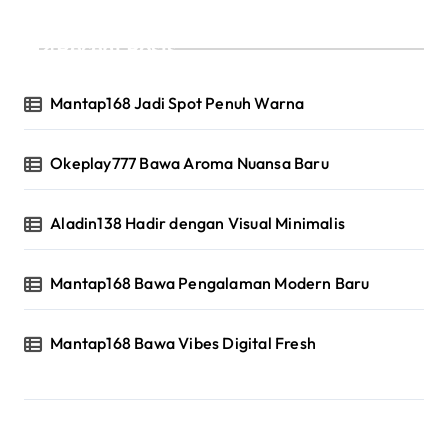
Recent Posts
Mantap168 Jadi Spot Penuh Warna
Okeplay777 Bawa Aroma Nuansa Baru
Aladin138 Hadir dengan Visual Minimalis
Mantap168 Bawa Pengalaman Modern Baru
Mantap168 Bawa Vibes Digital Fresh