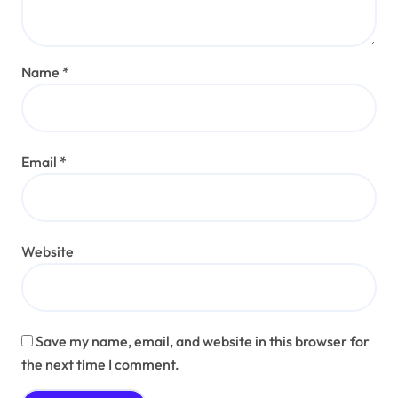
Name
*
Email
*
Website
Save my name, email, and website in this browser for
the next time I comment.