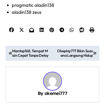
pragmatic aladin138
aladin138 zeus
P
Mantap168, Tempat M
Okeplay777 Bikin Suas
ain Cepat Tanpa Delay
ana Langsung Hidup
o
s
t
n
a
By
okemei777
v
i