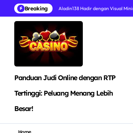
Skip
Breaking
Aladin138 Hadir dengan Visual Mini
to
content
Mantap168 Bawa Pengalaman Mod
Mantap168 Bawa Vibes Digital Fre
Okeplay777 Bawa Desain Penuh G
Aladin138 Hadir dengan Desain Eksk
Mantap168 Hadir dengan Visual M
Panduan Judi Online dengan RTP
Okeplay777 Bawa Nuansa Penuh K
Aladin138 Jadi Teman Rebahan Fav
Tertinggi: Peluang Menang Lebih
Mantap168 Jadi Teman Raih Impian
Besar!
Okeplay777 Bawa Aroma Nuansa B
Home