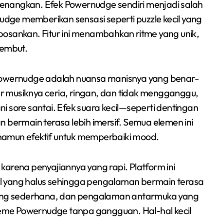
enangkan. Efek Powernudge sendiri menjadi salah
nudge memberikan sensasi seperti puzzle kecil yang
bosankan. Fitur ini menambahkan ritme yang unik,
lembut.
 Powernudge adalah nuansa manisnya yang benar-
tar musiknya ceria, ringan, dan tidak mengganggu,
 sore santai. Efek suara kecil—seperti dentingan
ermain terasa lebih imersif. Semua elemen ini
namun efektif untuk memperbaiki mood.
karena penyajiannya yang rapi. Platform ini
l yang halus sehingga pengalaman bermain terasa
 yang sederhana, dan pengalaman antarmuka yang
eme Powernudge tanpa gangguan. Hal-hal kecil