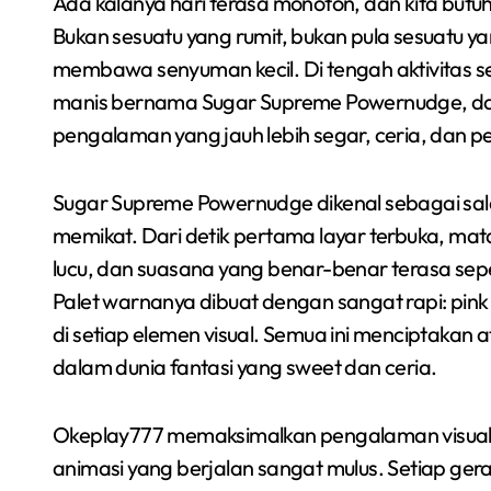
Ada kalanya hari terasa monoton, dan kita butuh sesuatu yang bisa menghadirkan warna baru.
Bukan sesuatu yang rumit, bukan pula sesuatu y
membawa senyuman kecil. Di tengah aktivitas s
manis bernama Sugar Supreme Powernudge, d
pengalaman yang jauh lebih segar, ceria, da
Sugar Supreme Powernudge dikenal sebagai sa
memikat. Dari detik pertama layar terbuka, mata
lucu, dan suasana yang benar-benar terasa sep
Palet warnanya dibuat dengan sangat rapi: pink l
di setiap elemen visual. Semua ini menciptaka
dalam dunia fantasi yang sweet dan ceria.
Okeplay777 memaksimalkan pengalaman visual i
animasi yang berjalan sangat mulus. Setiap gera