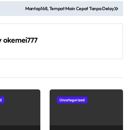
Mantap168, Tempat Main Cepat Tanpa Delay
y
okemei777
d
Uncategorized