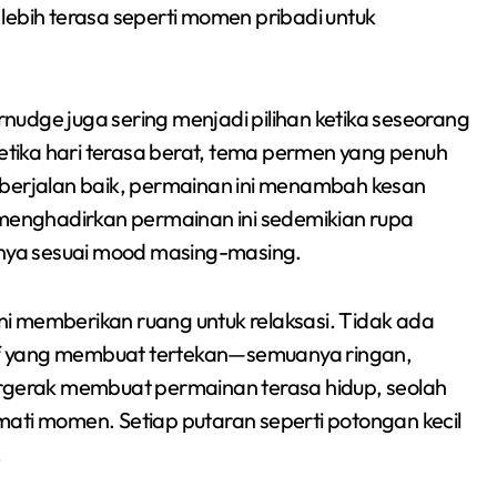
lebih terasa seperti momen pribadi untuk
udge juga sering menjadi pilihan ketika seseorang
tika hari terasa berat, tema permen yang penuh
ari berjalan baik, permainan ini menambah kesan
enghadirkan permainan ini sedemikian rupa
isnya sesuai mood masing-masing.
i memberikan ruang untuk relaksasi. Tidak ada
itif yang membuat tertekan—semuanya ringan,
ergerak membuat permainan terasa hidup, seolah
ati momen. Setiap putaran seperti potongan kecil
.