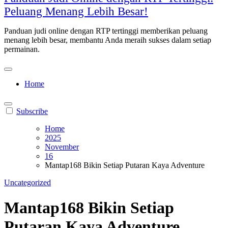
Peluang Menang Lebih Besar!
Panduan judi online dengan RTP tertinggi memberikan peluang
menang lebih besar, membantu Anda meraih sukses dalam setiap
permainan.
Home
Subscribe
Home
2025
November
16
Mantap168 Bikin Setiap Putaran Kaya Adventure
Uncategorized
Mantap168 Bikin Setiap
Putaran Kaya Adventure