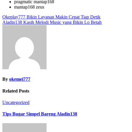
pragmatic mantap168
mantap168 zeus
Post
Okeplay777 Bikin Layanan Makin Cepat Tiap Detik
Aladin138 Kasih Melodi Music yang Bikin Lo Betah
navigation
By
okemei777
Related Posts
Uncategorized
Tips Bugar Simpel Bareng Aladin138