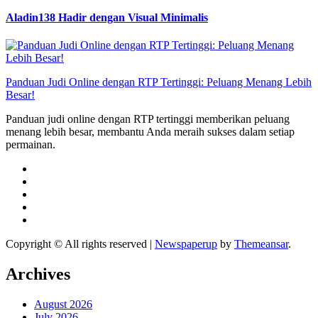
Aladin138 Hadir dengan Visual Minimalis
Panduan Judi Online dengan RTP Tertinggi: Peluang Menang Lebih
Besar!
Panduan judi online dengan RTP tertinggi memberikan peluang
menang lebih besar, membantu Anda meraih sukses dalam setiap
permainan.
Copyright © All rights reserved
|
Newspaperup
by
Themeansar
.
Archives
August 2026
July 2026