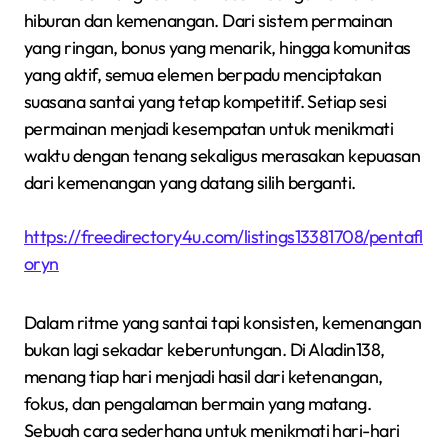
hiburan dan kemenangan. Dari sistem permainan
yang ringan, bonus yang menarik, hingga komunitas
yang aktif, semua elemen berpadu menciptakan
suasana santai yang tetap kompetitif. Setiap sesi
permainan menjadi kesempatan untuk menikmati
waktu dengan tenang sekaligus merasakan kepuasan
dari kemenangan yang datang silih berganti.
https://freedirectory4u.com/listings13381708/pentafl
oryn
Dalam ritme yang santai tapi konsisten, kemenangan
bukan lagi sekadar keberuntungan. Di Aladin138,
menang tiap hari menjadi hasil dari ketenangan,
fokus, dan pengalaman bermain yang matang.
Sebuah cara sederhana untuk menikmati hari-hari