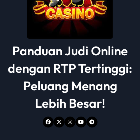
Panduan Judi Online
dengan RTP Tertinggi:
Peluang Menang
Lebih Besar!