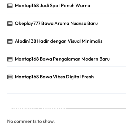
Mantap168 Jadi Spot Penuh Warna
Okeplay777 Bawa Aroma Nuansa Baru
Aladin138 Hadir dengan Visual Minimalis
Mantap168 Bawa Pengalaman Modern Baru
Mantap168 Bawa Vibes Digital Fresh
Recent Comments
No comments to show.