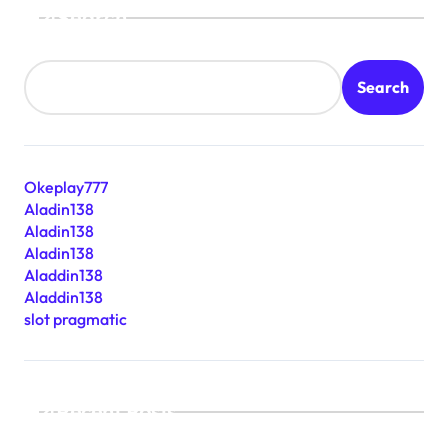
Search
Search
Okeplay777
Aladin138
Aladin138
Aladin138
Aladdin138
Aladdin138
slot pragmatic
Recent Posts