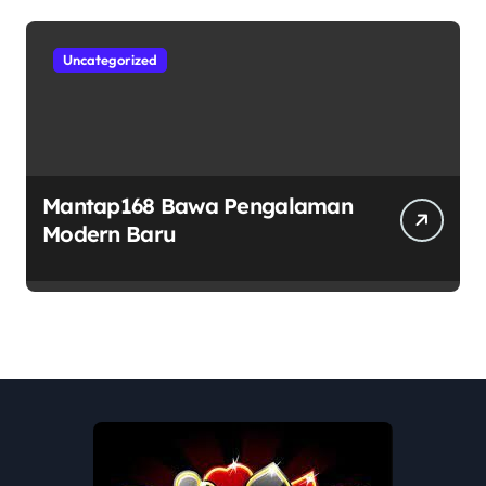
Uncategorized
Mantap168 Bawa Pengalaman
Modern Baru