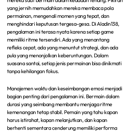
mereka saat bermain dalam keadaan tenang. Pikiran
yang jernih memudahkan mereka membaca pola
permainan, mengenali momen yang tepat, dan
menghindari keputusan tergesa-gesa. Di Aladin138,
pengalaman ini terasa nyata karena setiap game
memiliki ritme tersendiri. Ada yang menantang
refleks cepat, ada yang menuntut strategi, dan ada
pula yang menonjolkan keberuntungan. Dalam
suasana santai, setiap jenis permainan bisa dinikmati
tanpa kehilangan fokus.
Manajemen waktu dan keseimbangan emosi menjadi
bagian penting dari pengalaman ini. Bermain dalam
durasi yang seimbang membantu menjaga ritme
kemenangan tetap stabil. Pemain yang tahu kapan
harus istirahat, kapan melanjutkan, dan kapan
berhenti sementara cenderung memiliki performa