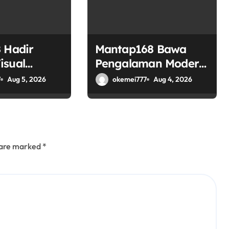
 Hadir
Mantap168 Bawa
isual
Pengalaman Modern
Baru
7
Aug 5, 2026
okemei777
Aug 4, 2026
s are marked
*