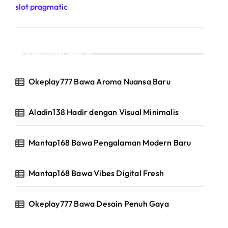
slot pragmatic
Recent Posts
Okeplay777 Bawa Aroma Nuansa Baru
Aladin138 Hadir dengan Visual Minimalis
Mantap168 Bawa Pengalaman Modern Baru
Mantap168 Bawa Vibes Digital Fresh
Okeplay777 Bawa Desain Penuh Gaya