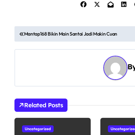
P
Mantap168 Bikin Main Santai Jadi Makin Cuan
o
s
B
t
n
a
v
Related Posts
i
g
Uncategorized
Uncategorize