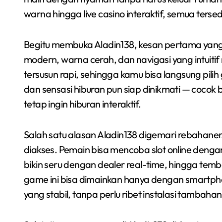
warna hingga live casino interaktif, semua ter
Begitu membuka Aladin138, kesan pertama yan
modern, warna cerah, dan navigasi yang intui
tersusun rapi, sehingga kamu bisa langsung pilih 
dan sensasi hiburan pun siap dinikmati — cocok 
tetap ingin hiburan interaktif.
Salah satu alasan Aladin138 digemari rebahane
diakses. Pemain bisa mencoba slot online denga
bikin seru dengan dealer real-time, hingga temb
game ini bisa dimainkan hanya dengan smartpho
yang stabil, tanpa perlu ribet instalasi tambahan