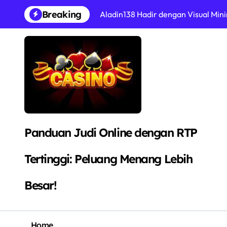
Skip
Breaking
Aladin138 Hadir dengan Visual Mini
to
content
Mantap168 Bawa Pengalaman Mod
Mantap168 Bawa Vibes Digital Fre
Okeplay777 Bawa Desain Penuh G
Aladin138 Hadir dengan Desain Eksk
Mantap168 Hadir dengan Visual M
Panduan Judi Online dengan RTP
Okeplay777 Bawa Nuansa Penuh K
Aladin138 Jadi Teman Rebahan Fav
Tertinggi: Peluang Menang Lebih
Mantap168 Jadi Teman Raih Impian
Besar!
Okeplay777 Bawa Aroma Nuansa B
Home