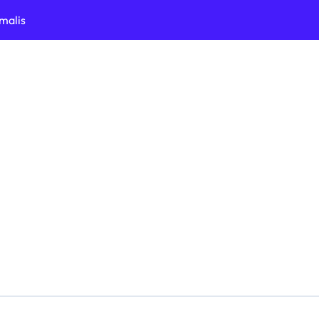
malis
ern Baru
sh
aya
lusif
emukau
eharuman
orit
aru