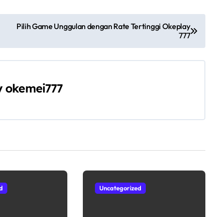
Pilih Game Unggulan dengan Rate Tertinggi Okeplay
777
y
okemei777
d
Uncategorized