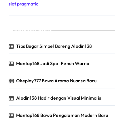
slot pragmatic
Recent Posts
Tips Bugar Simpel Bareng Aladin138
Mantap168 Jadi Spot Penuh Warna
Okeplay777 Bawa Aroma Nuansa Baru
Aladin138 Hadir dengan Visual Minimalis
Mantap168 Bawa Pengalaman Modern Baru