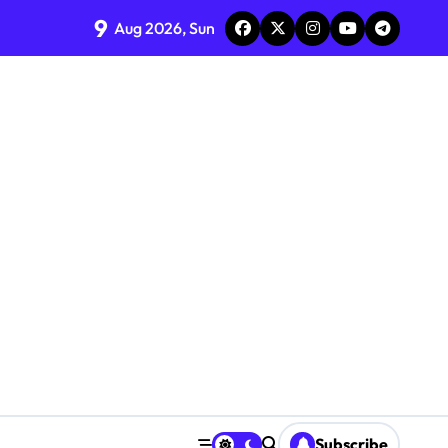
9
Aug 2026, Sun
Subscribe