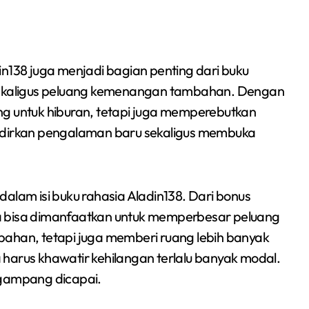
in138 juga menjadi bagian penting dari buku
 sekaligus peluang kemenangan tambahan. Dengan
ng untuk hiburan, tetapi juga memperebutkan
hadirkan pengalaman baru sekaligus membuka
alam isi buku rahasia Aladin138. Dari bonus
a bisa dimanfaatkan untuk memperbesar peluang
bahan, tetapi juga memberi ruang lebih banyak
harus khawatir kehilangan terlalu banyak modal.
 gampang dicapai.