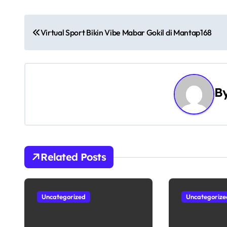
P
Virtual Sport Bikin Vibe Mabar Gokil di Mantap168
o
s
t
B
n
a
v
Related Posts
i
g
Uncategorized
Uncategorize
a