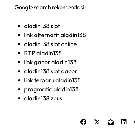
Google search rekomendasi :
aladin138 slot
link alternatif aladin138
aladin138 slot online
RTP aladin138
link gacor aladin138
aladin138 slot gacor
link terbaru aladin138
pragmatic aladin138
aladin138 zeus