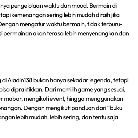
gnya pengelolaan waktu dan mood. Bermain di
tapi kemenangan sering lebih mudah diraih jika
 Dengan mengatur waktu bermain, tidak terburu-
sesi permainan akan terasa lebih menyenangkan dan
i Aladin138 bukan hanya sekadar legenda, tetapi
 bisa dipraktikkan. Dari memilih game yang sesuai,
 mabar, mengikuti event, hingga menggunakan
enangan. Dengan mengikuti panduan dari “buku
gan lebih mudah, lebih sering, dan tentu saja