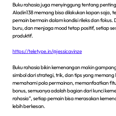
Buku rahasia juga menyinggung tentang pentin
Aladin138 memang bisa dilakukan kapan saja, te
pemain bermain dalam kondisi rileks dan fokus.
buru, dan menjaga mood tetap positif, setiap 
produktif.
https://teletype.in/@jessicavinze
Buku rahasia bikin kemenangan makin gampang d
simbol dari strategi, trik, dan tips yang memang
memahami pola permainan, memanfaatkan fitur
bonus, semuanya adalah bagian dari kunci kem
rahasia”, setiap pemain bisa merasakan kemenan
lebih berkesan.