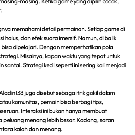
asing-masing. Ketika game yang dipilih cocok,
.
ingnya memahami detail permainan. Setiap game di
 halus, dan efek suara imersif. Namun, di balik
g bisa dipelajari. Dengan memperhatikan pola
trategi. Misalnya, kapan waktu yang tepat untuk
ntai. Strategi kecil seperti ini sering kali menjadi
adin138 juga disebut sebagai trik gokil dalam
au komunitas, pemain bisa berbagi tips,
seruan. Interaksi ini bukan hanya membuat
ka peluang menang lebih besar. Kadang, saran
ntara kalah dan menang.