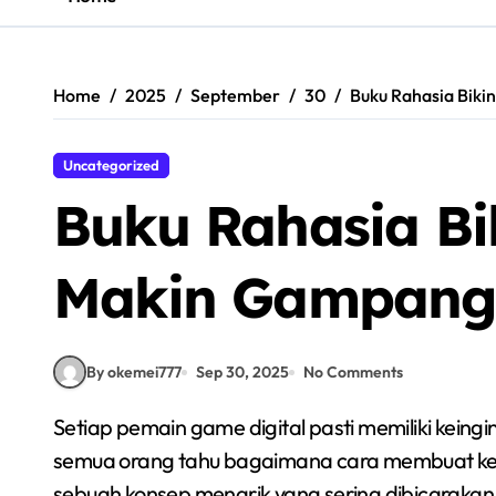
Home
2025
September
30
Buku Rahasia Bik
Uncategorized
Buku Rahasia B
Makin Gampang 
By okemei777
Sep 30, 2025
No Comments
Setiap pemain game digital pasti memiliki keinginan yang sama: meraih kemenangan. Namun, tidak
semua orang tahu bagaimana cara membuat ke
sebuah konsep menarik yang sering dibicarakan, 