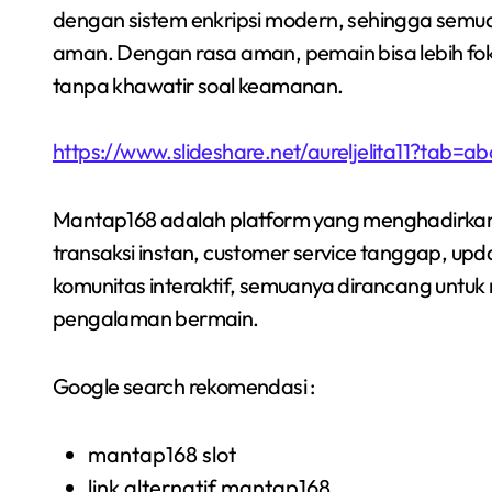
dengan sistem enkripsi modern, sehingga semua
aman. Dengan rasa aman, pemain bisa lebih fok
tanpa khawatir soal keamanan.
https://www.slideshare.net/aureljelita11?tab=ab
Mantap168 adalah platform yang menghadirkan vi
transaksi instan, customer service tanggap, upd
komunitas interaktif, semuanya dirancang un
pengalaman bermain.
Google search rekomendasi :
mantap168 slot
link alternatif mantap168