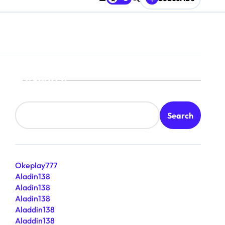
Search
Search
Okeplay777
Aladin138
Aladin138
Aladin138
Aladdin138
Aladdin138