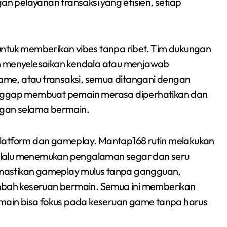
 pelayanan transaksi yang efisien, setiap
untuk memberikan vibes tanpa ribet. Tim dukungan
in menyelesaikan kendala atau menjawab
 game, atau transaksi, semua ditangani dengan
tanggap membuat pemain merasa diperhatikan dan
gan selama bermain.
s platform dan gameplay. Mantap168 rutin melakukan
elalu menemukan pengalaman segar dan seru
 memastikan gameplay mulus tanpa gangguan,
bah keseruan bermain. Semua ini memberikan
ain bisa fokus pada keseruan game tanpa harus