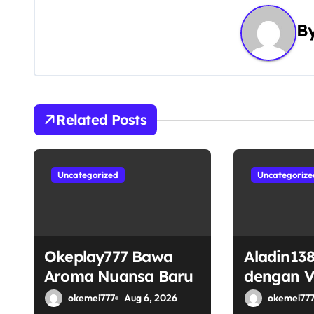
s
B
t
n
a
v
Related Posts
i
g
Uncategorized
Uncategorize
a
t
Okeplay777 Bawa
Aladin138
i
Aroma Nuansa Baru
dengan V
o
Minimalis
okemei777
Aug 6, 2026
okemei77