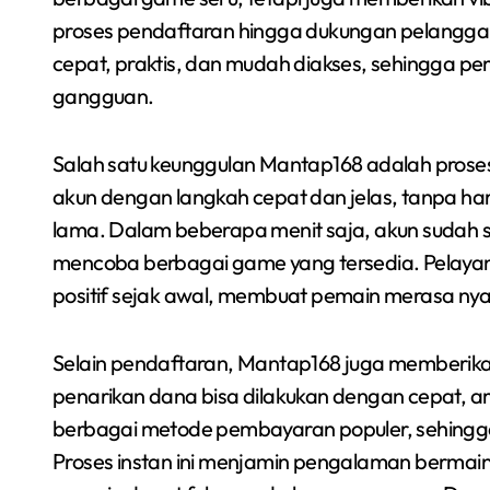
proses pendaftaran hingga dukungan pelangga
cepat, praktis, dan mudah diakses, sehingga p
gangguan.
Salah satu keunggulan Mantap168 adalah proses
akun dengan langkah cepat dan jelas, tanpa ha
lama. Dalam beberapa menit saja, akun sudah
mencoba berbagai game yang tersedia. Pelayana
positif sejak awal, membuat pemain merasa ny
Selain pendaftaran, Mantap168 juga memberika
penarikan dana bisa dilakukan dengan cepat, am
berbagai metode pembayaran populer, sehingga
Proses instan ini menjamin pengalaman bermain