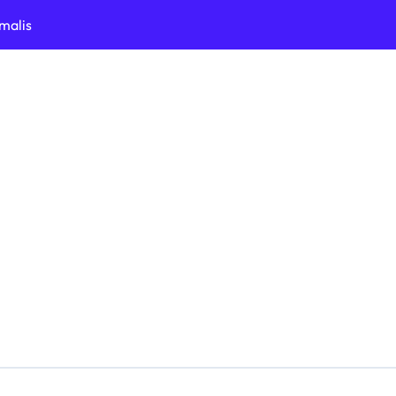
malis
ern Baru
sh
aya
lusif
emukau
eharuman
orit
aru