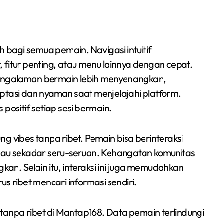
h bagi semua pemain. Navigasi intuitif
tur penting, atau menu lainnya dengan cepat.
pengalaman bermain lebih menyenangkan,
asi dan nyaman saat menjelajahi platform.
positif setiap sesi bermain.
g vibes tanpa ribet. Pemain bisa berinteraksi
atau sekadar seru-seruan. Kehangatan komunitas
n. Selain itu, interaksi ini juga memudahkan
s ribet mencari informasi sendiri.
anpa ribet di Mantap168. Data pemain terlindungi