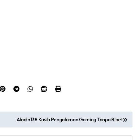
Aladin138 Kasih Pengalaman Gaming Tanpa Ribet