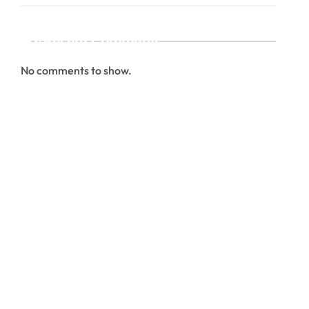
Recent Comments
No comments to show.