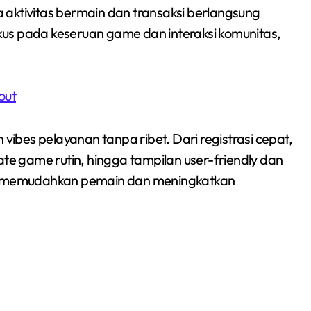
 aktivitas bermain dan transaksi berlangsung
us pada keseruan game dan interaksi komunitas,
out
bes pelayanan tanpa ribet. Dari registrasi cepat,
ate game rutin, hingga tampilan user-friendly dan
tuk memudahkan pemain dan meningkatkan