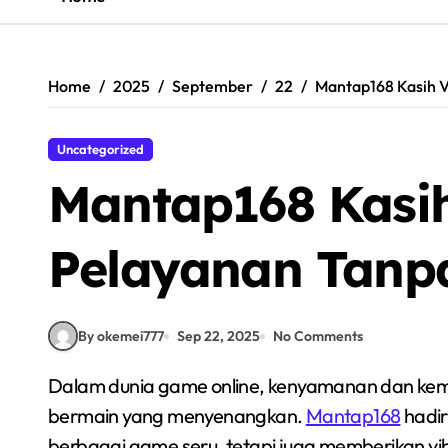
Home
2025
September
22
Mantap168 Kasih V
Uncategorized
Mantap168 Kasih
Pelayanan Tanpa
By okemei777
Sep 22, 2025
No Comments
Dalam dunia game online, kenyamanan dan kemudahan menjadi kunci utama pengalaman
bermain yang menyenangkan.
Mantap168
hadir
berbagai game seru, tetapi juga memberikan vib