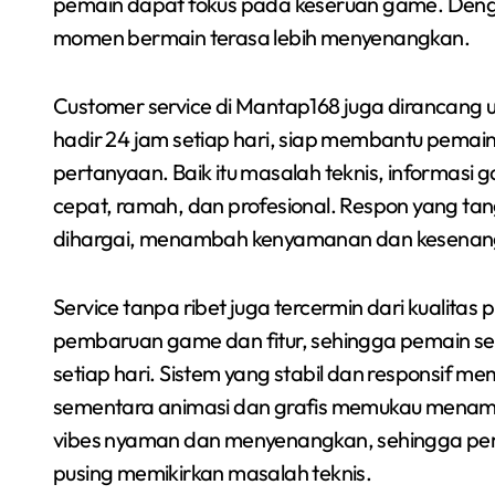
pemain dapat fokus pada keseruan game. Dengan
momen bermain terasa lebih menyenangkan.
Customer service di Mantap168 juga dirancang 
hadir 24 jam setiap hari, siap membantu pema
pertanyaan. Baik itu masalah teknis, informasi
cepat, ramah, dan profesional. Respon yang 
dihargai, menambah kenyamanan dan kesenan
Service tanpa ribet juga tercermin dari kualita
pembaruan game dan fitur, sehingga pemain s
setiap hari. Sistem yang stabil dan responsif
sementara animasi dan grafis memukau menam
vibes nyaman dan menyenangkan, sehingga pem
pusing memikirkan masalah teknis.