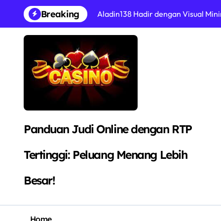
Skip
Breaking
Aladin138 Hadir dengan Visual Mini
to
content
Mantap168 Bawa Pengalaman Mod
Mantap168 Bawa Vibes Digital Fre
Okeplay777 Bawa Desain Penuh G
Aladin138 Hadir dengan Desain Eksk
Mantap168 Hadir dengan Visual M
Panduan Judi Online dengan RTP
Okeplay777 Bawa Nuansa Penuh K
Aladin138 Jadi Teman Rebahan Fav
Tertinggi: Peluang Menang Lebih
Mantap168 Jadi Teman Raih Impian
Besar!
Okeplay777 Bawa Aroma Nuansa B
Home