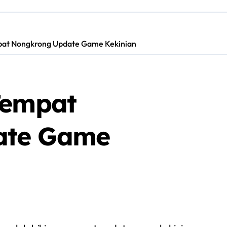
mpat Nongkrong Update Game Kekinian
Tempat
ate Game