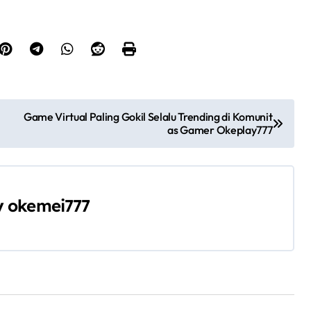
Game Virtual Paling Gokil Selalu Trending di Komunit
as Gamer Okeplay777
y
okemei777