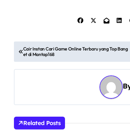
P
Cair Instan Cari Game Online Terbaru yang Top Bang
et di Mantap168
o
s
t
B
n
a
v
Related Posts