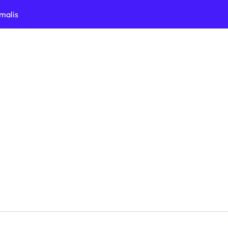
malis
ern Baru
sh
aya
lusif
emukau
eharuman
orit
aru