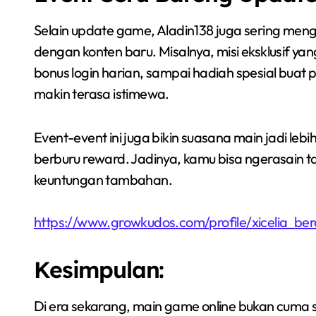
Selain update game, Aladin138 juga sering meng
dengan konten baru. Misalnya, misi eksklusif ya
bonus login harian, sampai hadiah spesial buat p
makin terasa istimewa.
Event-event ini juga bikin suasana main jadi lebi
berburu reward. Jadinya, kamu bisa ngerasain t
keuntungan tambahan.
https://www.growkudos.com/profile/xicelia_be
Kesimpulan:
Di era sekarang, main game online bukan cuma so