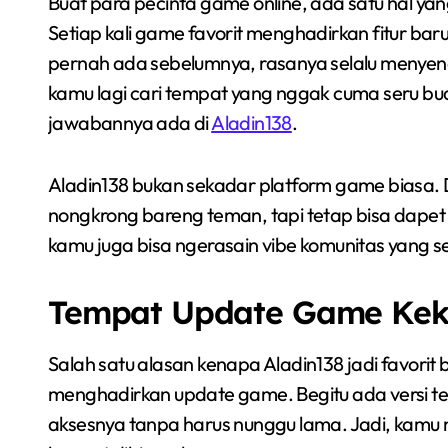
Buat para pecinta game online, ada satu hal yang selalu bikin semangat: update game kekinian.
Setiap kali game favorit menghadirkan fitur baru
pernah ada sebelumnya, rasanya selalu menye
kamu lagi cari tempat yang nggak cuma seru buat
jawabannya ada di
Aladin138
.
Aladin138 bukan sekadar platform game biasa. D
nongkrong bareng teman, tapi tetap bisa dapet u
kamu juga bisa ngerasain vibe komunitas yang sel
Tempat Update Game Keki
Salah satu alasan kenapa Aladin138 jadi favor
menghadirkan update game. Begitu ada versi ter
aksesnya tanpa harus nunggu lama. Jadi, kamu 