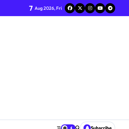
7
Aug 2026, Fri
Subscribe