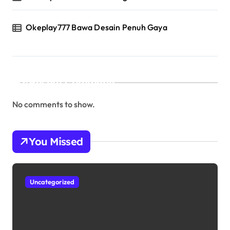
Okeplay777 Bawa Desain Penuh Gaya
Recent Comments
No comments to show.
You Missed
Uncategorized