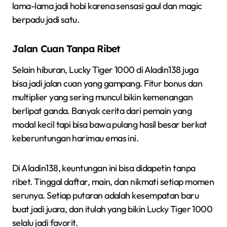
lama-lama jadi hobi karena sensasi gaul dan magic
berpadu jadi satu.
Jalan Cuan Tanpa Ribet
Selain hiburan, Lucky Tiger 1000 di Aladin138 juga
bisa jadi jalan cuan yang gampang. Fitur bonus dan
multiplier yang sering muncul bikin kemenangan
berlipat ganda. Banyak cerita dari pemain yang
modal kecil tapi bisa bawa pulang hasil besar berkat
keberuntungan harimau emas ini.
Di Aladin138, keuntungan ini bisa didapetin tanpa
ribet. Tinggal daftar, main, dan nikmati setiap momen
serunya. Setiap putaran adalah kesempatan baru
buat jadi juara, dan itulah yang bikin Lucky Tiger 1000
selalu jadi favorit.