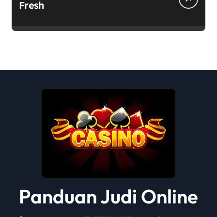
Fresh
Panduan Judi Online