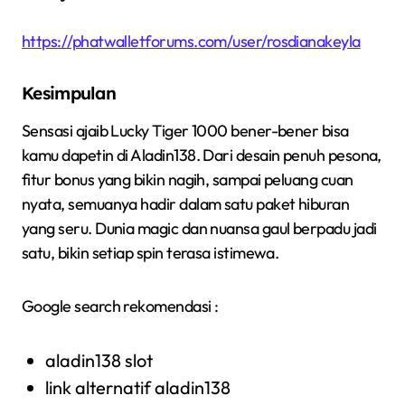
https://phatwalletforums.com/user/rosdianakeyla
Kesimpulan
Sensasi ajaib Lucky Tiger 1000 bener-bener bisa
kamu dapetin di Aladin138. Dari desain penuh pesona,
fitur bonus yang bikin nagih, sampai peluang cuan
nyata, semuanya hadir dalam satu paket hiburan
yang seru. Dunia magic dan nuansa gaul berpadu jadi
satu, bikin setiap spin terasa istimewa.
Google search rekomendasi :
aladin138 slot
link alternatif aladin138