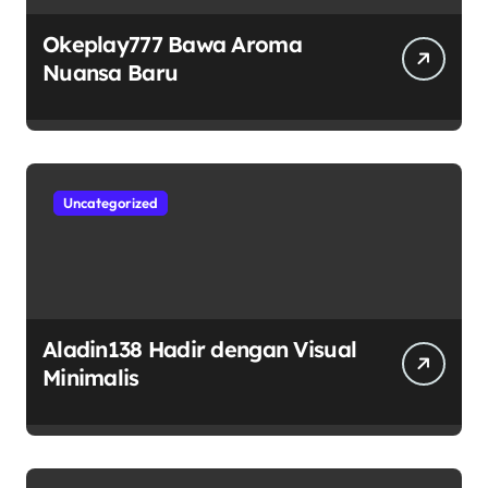
Okeplay777 Bawa Aroma
Nuansa Baru
Uncategorized
Aladin138 Hadir dengan Visual
Minimalis