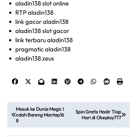
aladin138 slot online
RTP aladin138
link gacor aladin138
aladin138 slot gacor
link terbaru aladin138
pragmatic aladin138
aladin138 zeus
P
Masuk ke Dunia Magic I
Spin Gratis Hadir Tiap
ndah Bareng Mantap16
o
Hari di Okeplay777
8
s