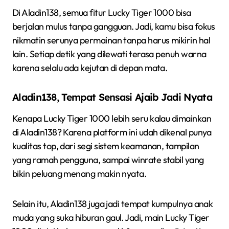
Di Aladin138, semua fitur Lucky Tiger 1000 bisa
berjalan mulus tanpa gangguan. Jadi, kamu bisa fokus
nikmatin serunya permainan tanpa harus mikirin hal
lain. Setiap detik yang dilewati terasa penuh warna
karena selalu ada kejutan di depan mata.
Aladin138, Tempat Sensasi Ajaib Jadi Nyata
Kenapa Lucky Tiger 1000 lebih seru kalau dimainkan
di Aladin138? Karena platform ini udah dikenal punya
kualitas top, dari segi sistem keamanan, tampilan
yang ramah pengguna, sampai winrate stabil yang
bikin peluang menang makin nyata.
Selain itu, Aladin138 juga jadi tempat kumpulnya anak
muda yang suka hiburan gaul. Jadi, main Lucky Tiger