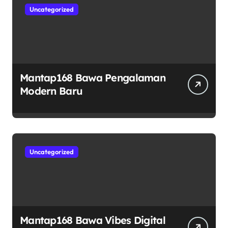
Uncategorized
Mantap168 Bawa Pengalaman
Modern Baru
Uncategorized
Mantap168 Bawa Vibes Digital