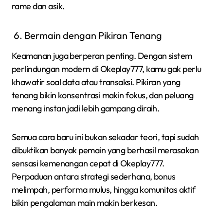
rame dan asik.
Bermain dengan Pikiran Tenang
Keamanan juga berperan penting. Dengan sistem
perlindungan modern di Okeplay777, kamu gak perlu
khawatir soal data atau transaksi. Pikiran yang
tenang bikin konsentrasi makin fokus, dan peluang
menang instan jadi lebih gampang diraih.
Semua cara baru ini bukan sekadar teori, tapi sudah
dibuktikan banyak pemain yang berhasil merasakan
sensasi kemenangan cepat di Okeplay777.
Perpaduan antara strategi sederhana, bonus
melimpah, performa mulus, hingga komunitas aktif
bikin pengalaman main makin berkesan.