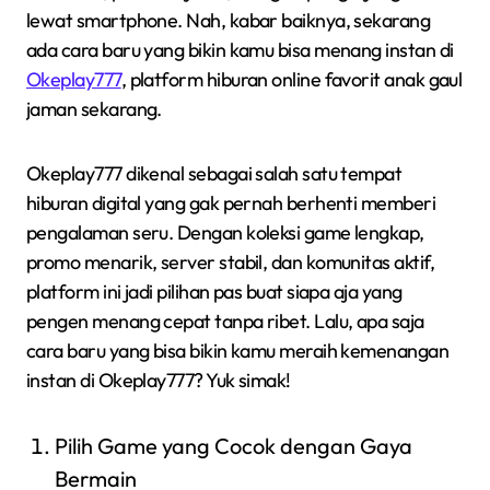
lewat smartphone. Nah, kabar baiknya, sekarang
ada cara baru yang bikin kamu bisa menang instan di
Okeplay777
, platform hiburan online favorit anak gaul
jaman sekarang.
Okeplay777 dikenal sebagai salah satu tempat
hiburan digital yang gak pernah berhenti memberi
pengalaman seru. Dengan koleksi game lengkap,
promo menarik, server stabil, dan komunitas aktif,
platform ini jadi pilihan pas buat siapa aja yang
pengen menang cepat tanpa ribet. Lalu, apa saja
cara baru yang bisa bikin kamu meraih kemenangan
instan di Okeplay777? Yuk simak!
Pilih Game yang Cocok dengan Gaya
Bermain