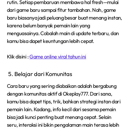
rutin. Setiap pembaruan membawa hal fresh—mulai
dari game baru sampai fitur tambahan. Nah, game
baru biasanya jadi peluang besar buat menang instan,
karena belum banyak pemain lain yang
menguasainya. Cobalah main di update terbaru, dan
kamu bisa dapet keuntungan lebih cepat.
Klik disini :
Game online viral tahun ini
Belajar dari Komunitas
Cara baru yang sering diabaikan adalah bergabung
dengan komunitas aktif di Okeplay777. Dari sana,
kamu bisa dapet tips, trik, bahkan strategi instan dari
pemain lain. Kadang, info kecil dari sesama pemain
bisa jadi kunci penting buat menang cepat. Selain
seru, interaksi ini bikin pengalaman main terasa lebih