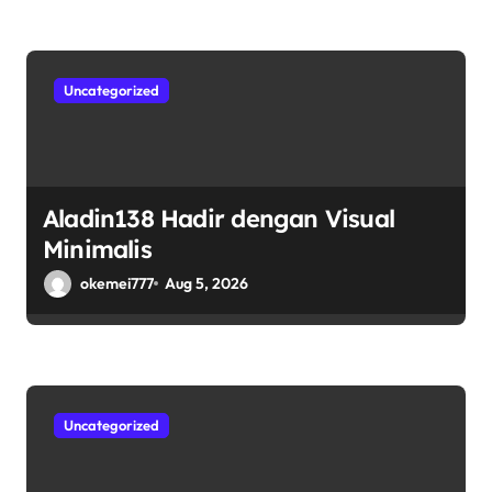
Uncategorized
Aladin138 Hadir dengan Visual
Minimalis
okemei777
Aug 5, 2026
Uncategorized