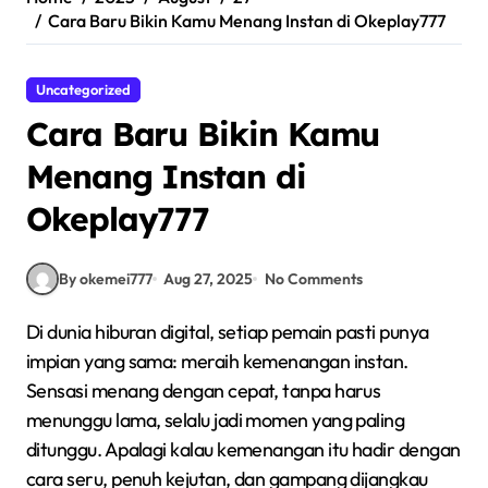
Cara Baru Bikin Kamu Menang Instan di Okeplay777
Uncategorized
Cara Baru Bikin Kamu
Menang Instan di
Okeplay777
By okemei777
Aug 27, 2025
No Comments
Di dunia hiburan digital, setiap pemain pasti punya
impian yang sama: meraih kemenangan instan.
Sensasi menang dengan cepat, tanpa harus
menunggu lama, selalu jadi momen yang paling
ditunggu. Apalagi kalau kemenangan itu hadir dengan
cara seru, penuh kejutan, dan gampang dijangkau