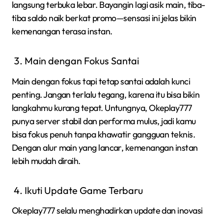
langsung terbuka lebar. Bayangin lagi asik main, tiba-
tiba saldo naik berkat promo—sensasi ini jelas bikin
kemenangan terasa instan.
Main dengan Fokus Santai
Main dengan fokus tapi tetap santai adalah kunci
penting. Jangan terlalu tegang, karena itu bisa bikin
langkahmu kurang tepat. Untungnya, Okeplay777
punya server stabil dan performa mulus, jadi kamu
bisa fokus penuh tanpa khawatir gangguan teknis.
Dengan alur main yang lancar, kemenangan instan
lebih mudah diraih.
Ikuti Update Game Terbaru
Okeplay777 selalu menghadirkan update dan inovasi