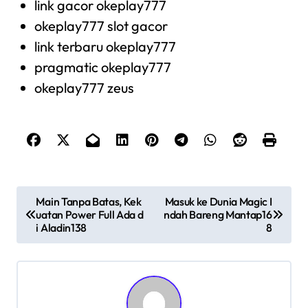
link gacor okeplay777
okeplay777 slot gacor
link terbaru okeplay777
pragmatic okeplay777
okeplay777 zeus
P
Main Tanpa Batas, Kek
Masuk ke Dunia Magic I
uatan Power Full Ada d
ndah Bareng Mantap16
o
i Aladin138
8
s
t
n