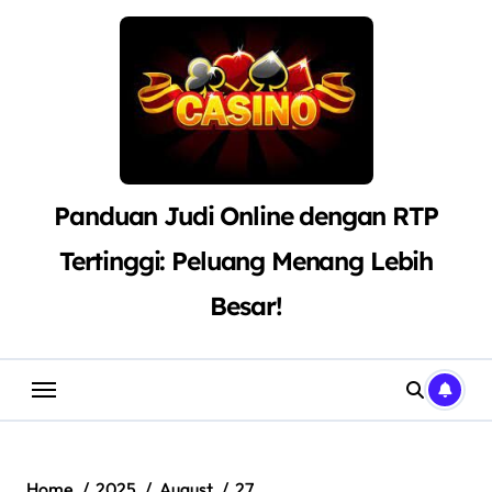
Skip
to
content
Panduan Judi Online dengan RTP
Tertinggi: Peluang Menang Lebih
Besar!
Home
2025
August
27