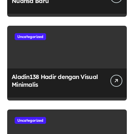
Nuansa Baru
Uncategorized
Aladin138 Hadir dengan Visual
Minimalis
Uncategorized