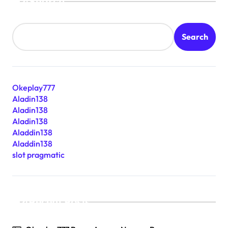
Search
Search
Okeplay777
Aladin138
Aladin138
Aladin138
Aladdin138
Aladdin138
slot pragmatic
Recent Posts