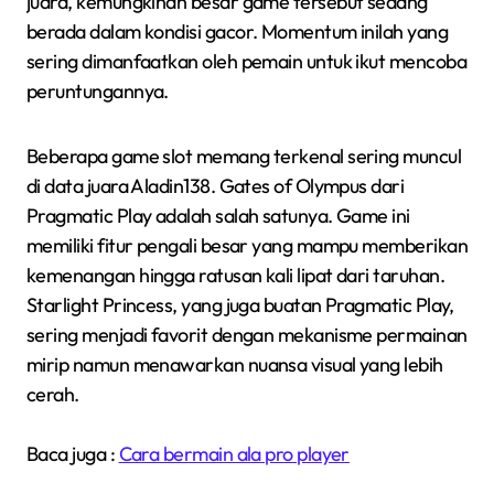
juara, kemungkinan besar game tersebut sedang
berada dalam kondisi gacor. Momentum inilah yang
sering dimanfaatkan oleh pemain untuk ikut mencoba
peruntungannya.
Beberapa game slot memang terkenal sering muncul
di data juara Aladin138. Gates of Olympus dari
Pragmatic Play adalah salah satunya. Game ini
memiliki fitur pengali besar yang mampu memberikan
kemenangan hingga ratusan kali lipat dari taruhan.
Starlight Princess, yang juga buatan Pragmatic Play,
sering menjadi favorit dengan mekanisme permainan
mirip namun menawarkan nuansa visual yang lebih
cerah.
Baca juga :
Cara bermain ala pro player