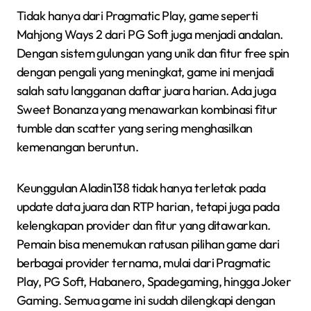
Tidak hanya dari Pragmatic Play, game seperti
Mahjong Ways 2 dari PG Soft juga menjadi andalan.
Dengan sistem gulungan yang unik dan fitur free spin
dengan pengali yang meningkat, game ini menjadi
salah satu langganan daftar juara harian. Ada juga
Sweet Bonanza yang menawarkan kombinasi fitur
tumble dan scatter yang sering menghasilkan
kemenangan beruntun.
Keunggulan Aladin138 tidak hanya terletak pada
update data juara dan RTP harian, tetapi juga pada
kelengkapan provider dan fitur yang ditawarkan.
Pemain bisa menemukan ratusan pilihan game dari
berbagai provider ternama, mulai dari Pragmatic
Play, PG Soft, Habanero, Spadegaming, hingga Joker
Gaming. Semua game ini sudah dilengkapi dengan