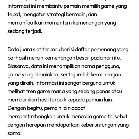
Informasi ini membantu pemain memilih game yang
tepat, mengatur strategi bermain, dan
memanfaatkan momentum kemenangan yang
sedang terjadi.
Data juara slot terbaru berisi daftar pemenang yang
berhasil meraih kemenangan besar pada hari itu.
Biasanya, data ini menampilkan nama pengguna,
game yang dimainkan, serta jumlah kemenangan
yang diraih. Informasi ini sangat berguna untuk
melihat tren game mana yang sedang panas atau
memberikan hasil terbaik kepada pemain lain.
Dengan begitu, pemain lain dapat
mempertimbangkan untuk mencoba game tersebut
dengan harapan mendapatkan keberuntungan yang
sama.