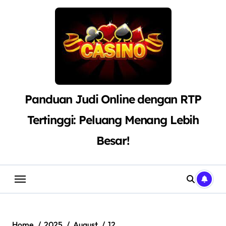
Skip
to
content
Panduan Judi Online dengan RTP
Tertinggi: Peluang Menang Lebih
Besar!
Home
2025
August
12