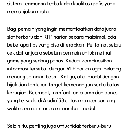
sistem keamanan terbaik dan kualitas grafis yang
memanjakan mata.
Bagi pemain yang ingin memanfaatkan data juara
slot terbaru dan RTP harian secara maksimal, ada
beberapa tips yang bisa diterapkan. Pertama, selalu
cek daftar juara sebelum bermain untuk melihat
game yang sedang panas. Kedua, kombinasikan
informasi tersebut dengan RTP harian agar peluang
menang semakin besar. Ketiga, atur modal dengan
bijak dan tentukan target kemenangan serta batas
kerugian. Keempat, manfaatkan promo dan bonus
yang tersedia di Aladin138 untuk memperpanjang
waktu bermain tanpa menambah modal.
Selain itu, penting juga untuk tidak terburu-buru