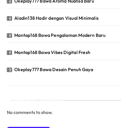
Okeplay777 Bawa Aroma Nuansa Baru
Aladin138 Hadir dengan Visual Minimalis
Mantap168 Bawa Pengalaman Modern Baru
Mantap168 Bawa Vibes Digital Fresh
Okeplay777 Bawa Desain Penuh Gaya
Recent Comments
No comments to show.