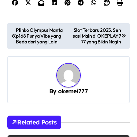
P
Plinko Olympus Manta
Slot Terbaru 2025: Sen
p168 Punya Vibe yang
sasi Main di OKEPLAY7
o
Beda dari yang Lain
77 yang Bikin Nagih
s
t
n
a
v
By
okemei777
i
g
a
Related Posts
t