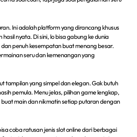
an. Ini adalah platform yang dirancang khusus
asil nyata. Di sini, lo bisa gabung ke dunia
nt, dan penuh kesempatan buat menang besar.
ermainan seru dan kemenangan yang
ut tampilan yang simpel dan elegan. Gak butuh
asih pemula. Menu jelas, pilihan game lengkap,
kus buat main dan nikmatin setiap putaran dengan
sa coba ratusan jenis slot online dari berbagai