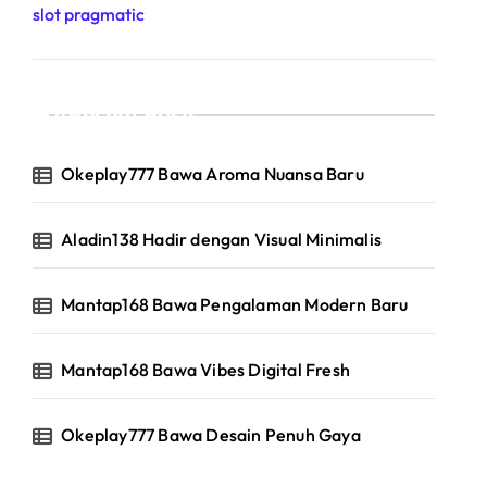
slot pragmatic
Recent Posts
Okeplay777 Bawa Aroma Nuansa Baru
Aladin138 Hadir dengan Visual Minimalis
Mantap168 Bawa Pengalaman Modern Baru
Mantap168 Bawa Vibes Digital Fresh
Okeplay777 Bawa Desain Penuh Gaya