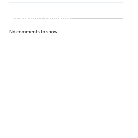
Recent Comments
No comments to show.