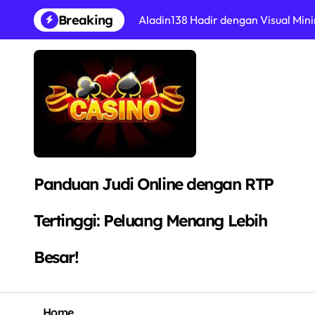
Skip
Breaking
Aladin138 Hadir dengan Visual Mini
to
content
Mantap168 Bawa Pengalaman Mod
Mantap168 Bawa Vibes Digital Fre
Okeplay777 Bawa Desain Penuh G
Aladin138 Hadir dengan Desain Eksk
Mantap168 Hadir dengan Visual M
Panduan Judi Online dengan RTP
Okeplay777 Bawa Nuansa Penuh K
Aladin138 Jadi Teman Rebahan Fav
Tertinggi: Peluang Menang Lebih
Mantap168 Jadi Teman Raih Impian
Besar!
Okeplay777 Bawa Aroma Nuansa B
Home