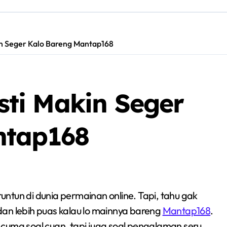
n Seger Kalo Bareng Mantap168
ti Makin Seger
ntap168
, dan lebih puas kalau lo mainnya bareng
Mantap168
.
cuma soal cuan, tapi juga soal pengalaman seru