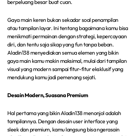
berpeluang besar buat cuan.
Gaya main keren bukan sekadar soal penampilan
atau tampilan layar. Ini tentang bagaimana kamu bisa
menikmati permainan dengan strategi, kepercayaan
diri, dan tentu saja sikap yang fun tanpa beban.
Aladin138 menyediakan semua elemen yang bikin
gaya main kamu makin maksimal, mulai dari tampilan
visual yang modern sampai fitur-fitur eksklusif yang
mendukung kamu jadi pemenang sejati.
Desain Modern, Suasana Premium
Hal pertama yang bikin Aladin138 menonjol adalah
tampilannya. Dengan desain user interface yang
sleek dan premium, kamu langsung bisa ngerasain