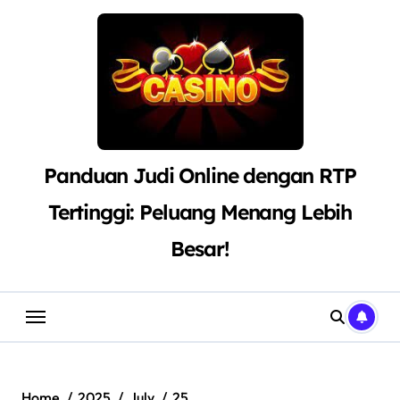
Skip
to
content
Panduan Judi Online dengan RTP
Tertinggi: Peluang Menang Lebih
Besar!
Home
2025
July
25