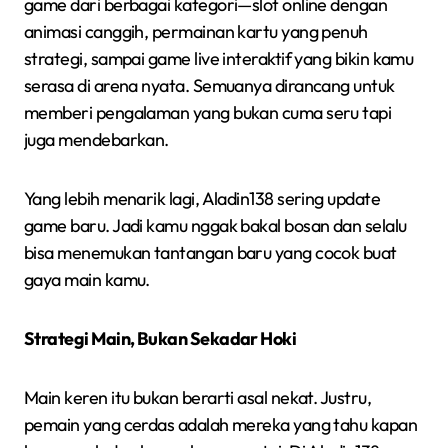
game dari berbagai kategori—slot online dengan
animasi canggih, permainan kartu yang penuh
strategi, sampai game live interaktif yang bikin kamu
serasa di arena nyata. Semuanya dirancang untuk
memberi pengalaman yang bukan cuma seru tapi
juga mendebarkan.
Yang lebih menarik lagi, Aladin138 sering update
game baru. Jadi kamu nggak bakal bosan dan selalu
bisa menemukan tantangan baru yang cocok buat
gaya main kamu.
Strategi Main, Bukan Sekadar Hoki
Main keren itu bukan berarti asal nekat. Justru,
pemain yang cerdas adalah mereka yang tahu kapan