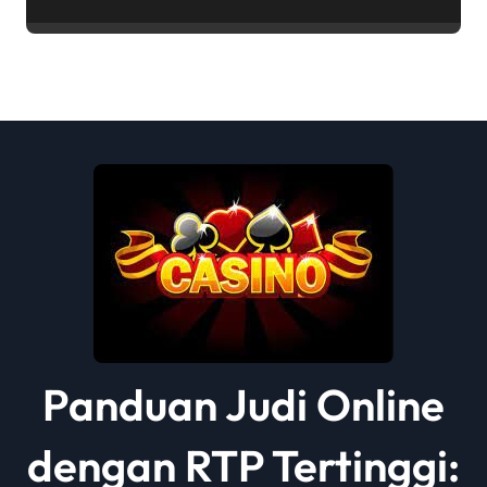
Panduan Judi Online
dengan RTP Tertinggi: