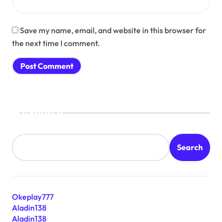
Save my name, email, and website in this browser for
the next time I comment.
Search
Search
Okeplay777
Aladin138
Aladin138