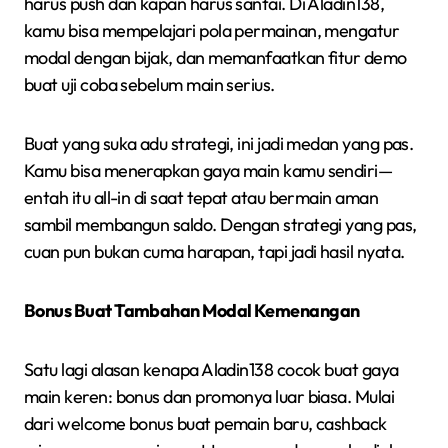
harus push dan kapan harus santai. Di Aladin138,
kamu bisa mempelajari pola permainan, mengatur
modal dengan bijak, dan memanfaatkan fitur demo
buat uji coba sebelum main serius.
Buat yang suka adu strategi, ini jadi medan yang pas.
Kamu bisa menerapkan gaya main kamu sendiri—
entah itu all-in di saat tepat atau bermain aman
sambil membangun saldo. Dengan strategi yang pas,
cuan pun bukan cuma harapan, tapi jadi hasil nyata.
Bonus Buat Tambahan Modal Kemenangan
Satu lagi alasan kenapa Aladin138 cocok buat gaya
main keren: bonus dan promonya luar biasa. Mulai
dari welcome bonus buat pemain baru, cashback