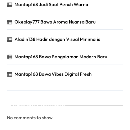
Mantap168 Jadi Spot Penuh Warna
Okeplay777 Bawa Aroma Nuansa Baru
Aladin138 Hadir dengan Visual Minimalis
Mantap168 Bawa Pengalaman Modern Baru
Mantap168 Bawa Vibes Digital Fresh
Recent Comments
No comments to show.