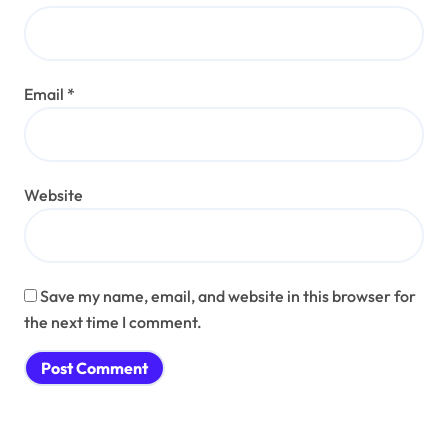
Email
*
Website
Save my name, email, and website in this browser for
the next time I comment.