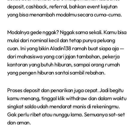
deposit, cashback, referral, bahkan event kejutan
yang bisa menambah modalmu secara cuma-cuma.
Modalnya gede nggak? Nggak sama sekali. Kamu bisa
mulai dari nominal kecil dan tetap punya peluang
cuan. Ini yang bikin Aladin138 ramah buat siapa aja —
dari mahasiswa yang cari jajan tambahan, pekerja
kantoran yang butuh hiburan, sampai orang rumah
yang pengen hiburan santai sambil rebahan.
Proses deposit dan penarikan juga cepat. Jadi begitu
kamu menang, tinggal klik withdraw dan dalam waktu
singkat saldo udah mendarat manis di rekeningmu.
Gak perlu ribet atau nunggu lama. Semuanya sat-set
dan aman.