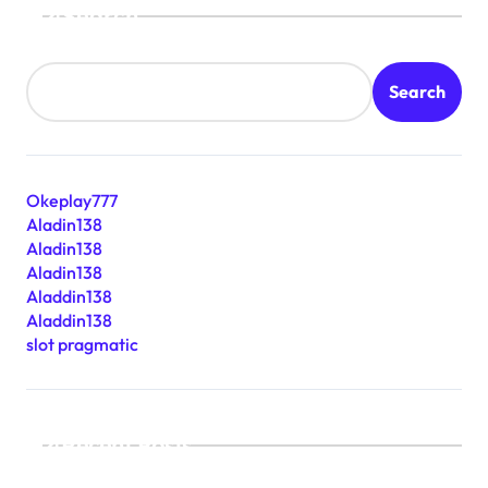
Search
Search
Okeplay777
Aladin138
Aladin138
Aladin138
Aladdin138
Aladdin138
slot pragmatic
Recent Posts