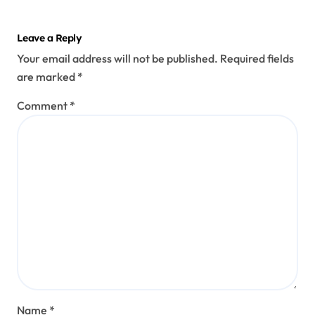
Leave a Reply
Your email address will not be published.
Required fields
are marked
*
Comment
*
Name
*