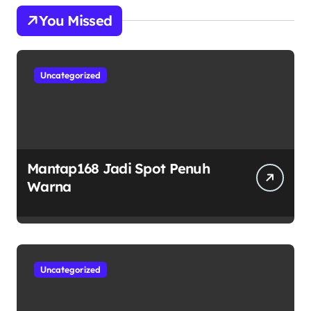
You Missed
Uncategorized
Mantap168 Jadi Spot Penuh
Warna
Uncategorized