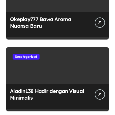
Okeplay777 Bawa Aroma
Nuansa Baru
Uncategorized
Aladin138 Hadir dengan Visual
Minimalis