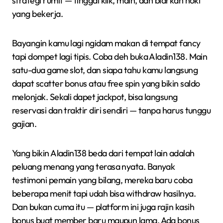
strategi rumit — tinggal klik, main, dan biarkan hoki
yang bekerja.
Bayangin kamu lagi ngidam makan di tempat fancy
tapi dompet lagi tipis. Coba deh buka Aladin138. Main
satu-dua game slot, dan siapa tahu kamu langsung
dapat scatter bonus atau free spin yang bikin saldo
melonjak. Sekali dapet jackpot, bisa langsung
reservasi dan traktir diri sendiri — tanpa harus tunggu
gajian.
Yang bikin Aladin138 beda dari tempat lain adalah
peluang menang yang terasa nyata. Banyak
testimoni pemain yang bilang, mereka baru coba
beberapa menit tapi udah bisa withdraw hasilnya.
Dan bukan cuma itu — platform ini juga rajin kasih
bonus buat member baru maupun lama. Ada bonus