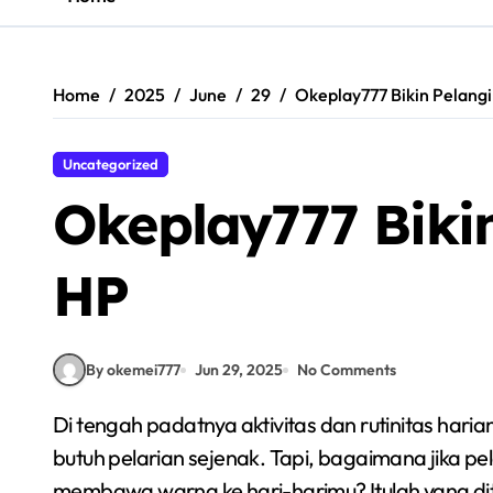
Home
2025
June
29
Okeplay777 Bikin Pelangi
Uncategorized
Okeplay777 Bikin
HP
By okemei777
Jun 29, 2025
No Comments
Di tengah padatnya aktivitas dan rutinitas harian yang kadang membosankan, kita semua pasti
butuh pelarian sejenak. Tapi, bagaimana jika p
membawa warna ke hari-harimu? Itulah yang d