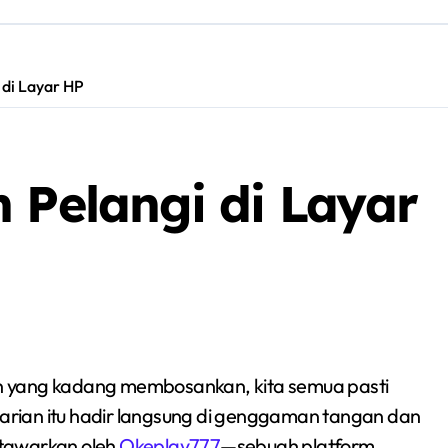
 di Layar HP
 Pelangi di Layar
elarian itu hadir langsung di genggaman tangan dan
itawarkan oleh
Okeplay777
—sebuah platform