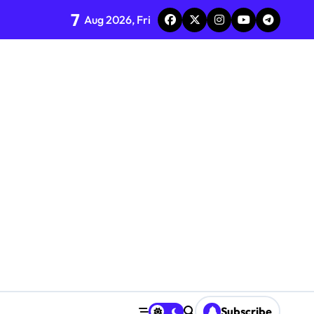
7
Aug 2026, Fri
Subscribe