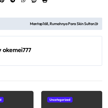
Mantap168, Rumahnya Para Skin Sultan
y
okemei777
d
Uncategorized