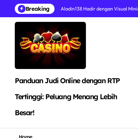
Skip
Breaking
Aladin138 Hadir dengan Visual Mini
to
content
Mantap168 Bawa Pengalaman Mod
Mantap168 Bawa Vibes Digital Fre
Okeplay777 Bawa Desain Penuh G
Aladin138 Hadir dengan Desain Eksk
Mantap168 Hadir dengan Visual M
Panduan Judi Online dengan RTP
Okeplay777 Bawa Nuansa Penuh K
Aladin138 Jadi Teman Rebahan Fav
Tertinggi: Peluang Menang Lebih
Mantap168 Jadi Teman Raih Impian
Besar!
Okeplay777 Bawa Aroma Nuansa B
Home