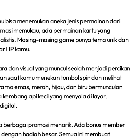
amu bisa menemukan aneka jenis permainan dari
nimasi memukau, ada permainan kartu yang
ealistis. Masing-masing game punya tema unik dan
ar HP kamu.
ra dan visual yang muncul seolah menjadi percikan
an saat kamu menekan tombol spin dan melihat
warna emas, merah, hijau, dan biru bermunculan
a kembang api kecil yang menyala di layar,
igital.
ya berbagai promosi menarik. Ada bonus member
l dengan hadiah besar. Semua ini membuat